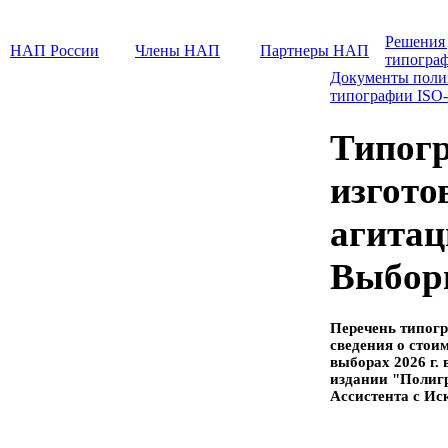
Решения
НАП России
Члены НАП
Партнеры НАП
типогра
Документы поли
типографии ISO
Типогр
изгото
агитац
Выборы
Перечень типогр
сведения о стои
выборах 2026 г. 
издании "Полиг
Ассистента с Ис