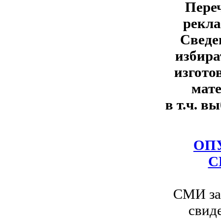
Переч
рекла
Сведе
избира
изгото
мате
в т.ч. в
ОП
С
СМИ за
свид