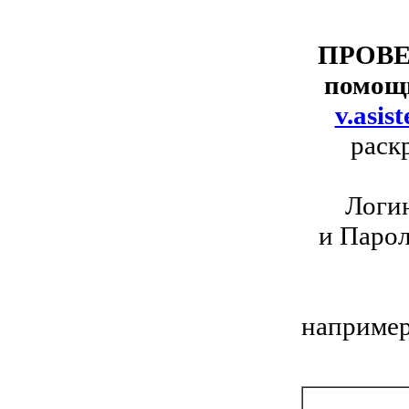
ПРОВЕР
помощь
v.asist
раск
Логин
и Парол
наприме