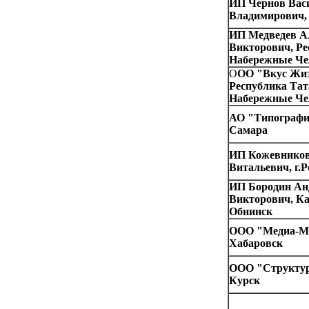
ИП Чернов Вас
Владимирович, 
ИП Медведев А
Викторович, Рес
Набережные Ч
О
ОО "Вкус Жиз
Республика Тата
Набережные Ч
АО "Типография
Самара
ИП Кожевников
Витальевич, г.
ИП Бородин Ан
Викторович, Кал
Обнинск
ООО "Медиа-Мос
Хабаровск
ООО "Структура
Курск