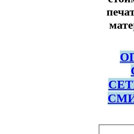
печа
мате
О
СЕТ
СМИ