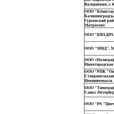
Валериевич, г.
ООО "Кёнигтау
Калининградска
Гурьевский райо
Матросово
ООО "КВАДРА",
ООО "МИД", М
ООО «Полиграф
Нижегородская о
ООО "РПК "Оп
Ставропольский
Невинномысск
ООО "Типографи
Санкт-Петербу
ООО "РА "Цвет"