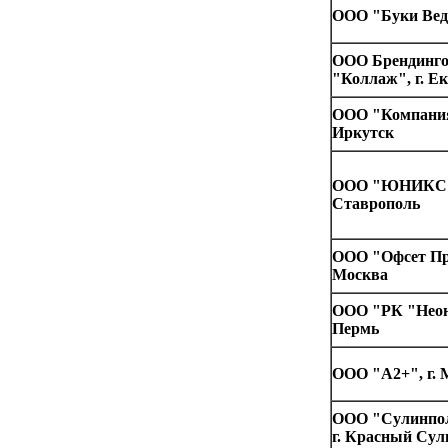
ООО "Буки Веди
ООО Брендинго
"Коллаж", г. Е
ООО "Компания 
Иркутск
ООО "ЮНИКС",
Ставрополь
ООО "Офсет При
Москва
ООО "РК "Неон 
Пермь
ООО "А2+", г. 
OOО "Сулинпол
г. Красный Сул