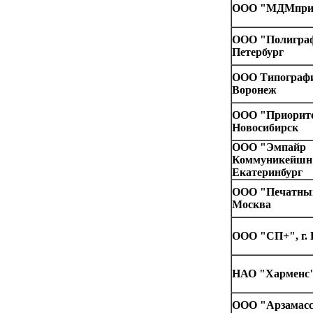
ООО "МДМпринт
ООО "Полиграфи
Петербург
ООО Типография
Воронеж
ООО "Приоритет
Новосибирск
ООО "Эмпайр
Коммуникейшн"
Екатеринбург
ООО "Печатный
Москва
ООО "СП+", г. 
НАО "Харменс",
ООО "Арзамас