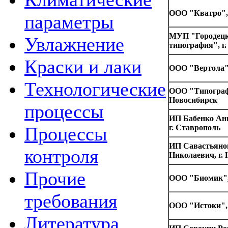
ООО "Кватро", 
параметры
МУП "Городец
Увлажнение
типография", г.
Краски и лаки
ООО "Вертола"
Технологические
ООО "Типографи
Новосибирск
процессы
ИП Бабенко Анн
Процессы
г. Ставрополь
ИП Савастьяно
контроля
Николаевич, г.
Прочие
ООО "Биомик",
требования
ООО "Истоки", 
Литература