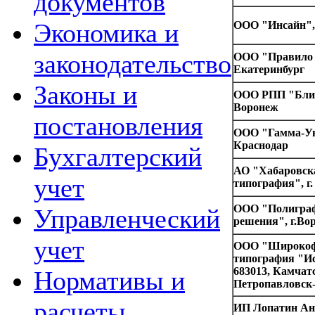
документов
Экономика и
ООО "Инсайн", 
законодательство
ООО "Правило 
Екатеринбург
Законы и
ООО РПП "Блик
Воронеж
постановления
ООО "Гамма-Уни
Краснодар
Бухгалтерский
АО "Хабаровск
учет
типография", г
ООО "Полигра
Управленческий
решения", г.Во
учет
ООО "Широкоф
типография "И
683013, Камчатс
Нормативы и
Петропавловск
расчеты
ИП Лопатин Ан