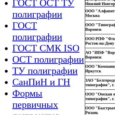
ГОСТ ОСТ ТУ
Нижний Новгор
полиграфии
ООО "Алфавит 2
Москва
ГОСТ
ООО "Типограф
Воронеж
полиграфии
ООО РПФ "Флор
Ростов-на-Дону
ГОСТ СМК ISO
АО "ИПФ "Воро
ОСТ полиграфии
Воронеж
ООО "Компания 
ТУ полиграфии
Иркутск
СанПиН и ГН
ЗАО "Белгородс
типография", г.
Формы
ООО "Омская о
типография", г
первичных
ООО "Быстрые 
Рязань