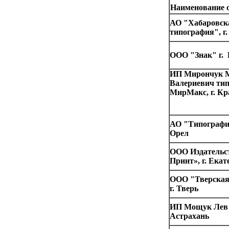
Наименование 
АО "Хабаровск
типография", г
ООО "Знак" г.
ИП Мирончук 
Валериевич ти
МирМакс, г. Кр
АО "Типография
Орел
ООО Издательст
Принт», г. Екат
ООО "Тверская
г. Тверь
ИП Мощук Лев 
Астрахань