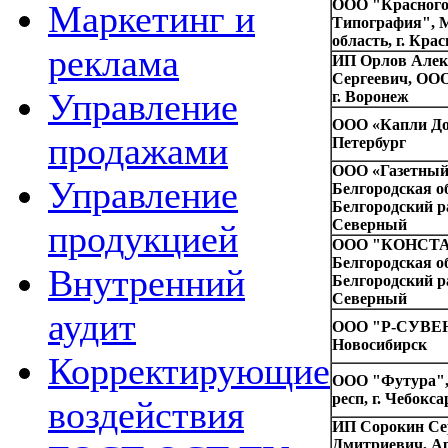
ООО "Красного
Маркетинг и
Типография", 
область, г. Кра
реклама
ИП Орлов Алек
Сергеевич, ОО
Управление
г. Воронеж
ООО «Капли Дож
продажами
Петербург
ООО «Газетный
Управление
Белгородская об
Белгородский ра
Северный
продукцией
ООО "КОНСТА
Белгородская об
Внутренний
Белгородский ра
Северный
аудит
ООО "Р-СУВЕН
Новосибирск
Корректирующие
ООО "Футура",
респ, г. Чебокс
воздействия
ИП Сорокин Се
Дмитриевич, Арт