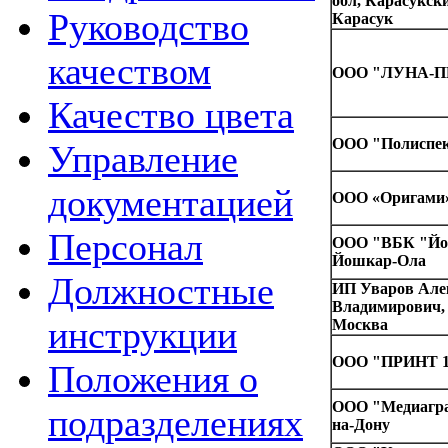
обл, Карасукский
Руководство
Карасук
качеством
ООО "ЛУНА-ПР
Качество цвета
ООО "Полиспект
Управление
документацией
ООО «Оригами»,
Персонал
ООО "ВБК "Йош
Йошкар-Ола
Должностные
ИП Уваров Але
Владимирович, 
инструкции
Москва
ООО "ПРИНТ 116
Положения о
ООО "Медиаграф
подразделениях
на-Дону