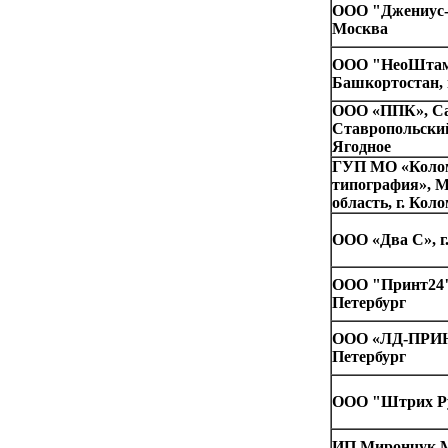
ООО "Джениус-п
Москва
ООО "НеоШтамп
Башкортостан, 
ООО «ППК», Са
Ставропольский р
Ягодное
ГУП МО «Коло
типография», 
область, г. Кол
ООО «Два С», г
ООО "Принт24",
Петербург
ООО «ЛД-ПРИНТ
Петербург
ООО "Штрих Ру
ИП Мирончук 