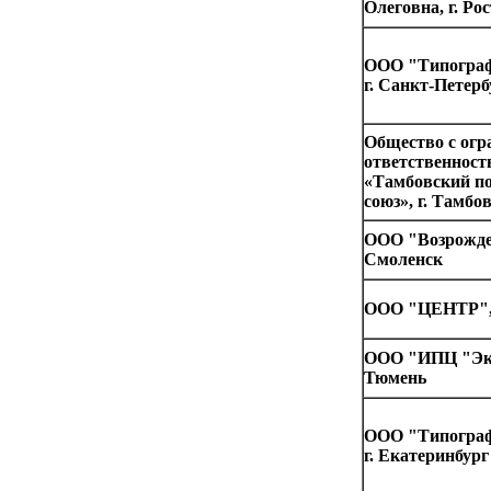
Олеговна, г. Ро
ООО "Типогра
г. Санкт-Петерб
Общество с огр
ответственност
«Тамбовский п
союз», г. Тамбо
ООО "Возрожден
Смоленск
ООО "ЦЕНТР", 
ООО "ИПЦ "Эксп
Тюмень
OOO "Типогра
г. Екатеринбург