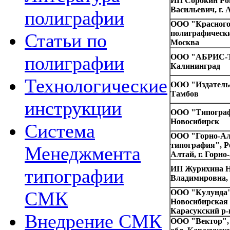
ИП Сорокин Ро
Васильевич, г. 
полиграфии
ООО "Красного
полиграфически
Статьи по
Москва
полиграфии
ООО "АБРИС-Т
Калининград
Технологические
ООО "Издательс
Тамбов
инструкции
ООО "Типографи
Новосибирск
Система
ООО "Горно-Ал
типография", Р
Менеджмента
Алтай, г. Горно
ИП Журихина 
типографии
Владимировна, 
СМК
ООО "Кулунда"
Новосибирская 
Карасукский р-н
Внедрение СМК
ООО "Вектор",