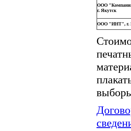
ООО "Компания
г. Якутск
ООО "ИНТ", г.
Стоимо
печатн
матери
плакат
выборы
Догово
сведен