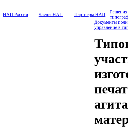
Решения
НАП России
Члены НАП
Партнеры НАП
типогра
Документы поли
управление в ти
Типо
учас
изгот
печа
агит
мате