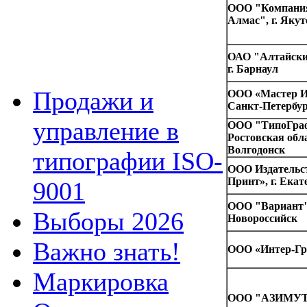
ООО "Компания
Алмас", г. Якут
ОАО "Алтайски
г. Барнаул
Продажи и
ООО «Мастер Ин
Санкт-Петербу
управление в
ООО "ТипоГра
Ростовская обла
Волгодонск
типографии ISO-
ООО Издательст
Принт», г. Екат
9001
ООО "Вариант",
Выборы 2026
Новороссийск
Важно знать!
ООО «Интер-Гру
Маркировка
ООО "АЗИМУТ",