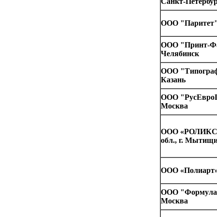
Санкт-Петербу
ООО "Паритет",
ООО "Принт-Фар
Челябинск
ООО "Типографи
Казань
ООО "РусЕвроП
Москва
ООО «РОЛИКС»
обл., г. Мытищ
ООО «Полиарт»,
ООО "Формула ц
Москва