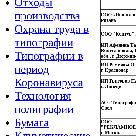
Отходы
производства
ООО «Иволга и 
Рязань
Охрана труда в
ООО "Контур", 
типографии
ИП Афонина Та
Вячеславовна,
Типографии в
обл., г. Дзержин
ИП Ремезова Ол
период
г. Краснодар
Коронавируса
ИП Григоров Па
г. Липецк
Технология
АО «Типография
полиграфии
Орел
Бумага
ООО
"РЕКЛАМНОЕ
Климатические
г. Москва