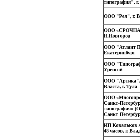
типография", г
ООО "Рея", г. 
ООО «СРОЧНАЯ
Н.Новгород
ООО "Атлант Пл
Екатеринбург
ООО "Типограф
Уренгой
ООО "Артика",
Власта, г. Тула
ООО «Многопр
Санкт-Петербу
типография» (О
Санкт-Петербу
ИП Ковальков 
48 часов, г. Вл