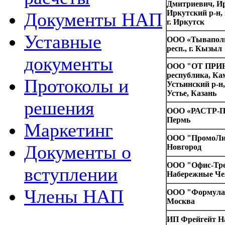
Дмитриевич, Ир
Иркутский р-н, 
Документы НАП
г. Иркутск
Уставные
ООО «Тываполи
респ., г. Кызыл
документы
ООО "ОТ ПРИН
республика, Ка
Протоколы и
Устьинский р-н,
Устье, Казань
решения
ООО «РАСТР-По
Пермь
Маркетинг
ООО "ПромоЛин
Документы о
Новгород
ООО "Офис-Трей
вступлении
Набережные Ч
Члены НАП
ООО "Формула ц
Москва
ИП Фрейгейт Н