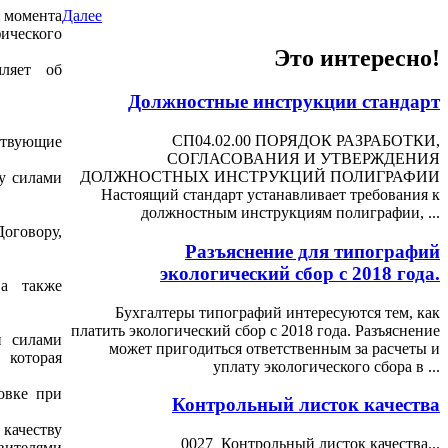
Далее
 момента
ического
Это интересно!
ляет об
Должностные инструкции стандарт
СП04.02.00 ПОРЯДОК РАЗРАБОТКИ,
тствующие
СОГЛАСОВАНИЯ И УТВЕРЖДЕНИЯ
ДОЛЖНОСТНЫХ ИНСТРУКЦИЙ ПОЛИГРАФИИ
ку силами
Настоящий стандарт устанавливает требования к
должностным инструкциям полиграфии, ...
говору,
Разъяснение для типографий
экологический сбор с 2018 года.
 а также
Бухгалтеры типографий интересуются тем, как
платить экологический сбор с 2018 года. Разъяснение
и силами
может пригодиться ответственным за расчеты и
 которая
уплату экологического сбора в ...
овке при
Контрольный листок качества
качеству
0027_Контрольный листок качества...
вителями