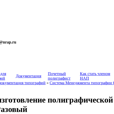
t@nrap.ru
 для
Почетный
Как стать членом
Документация
фий
полиграфист
НАП
документация типографий
»
Система Менеджмента типографии
»
изготовление полиграфической
Разовый