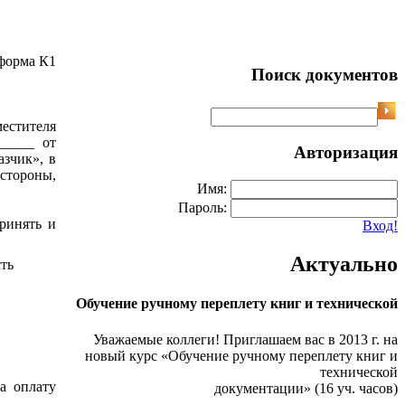
форма К1
Поиск документов
стителя
_____ от
Авторизация
зчик», в
 стороны,
Имя:
Пароль:
принять и
Вход!
Актуально
ть
Обучение ручному переплету книг и технической
Уважаемые коллеги! Приглашаем вас в 2013 г. на
новый курс «Обучение ручному переплету книг и
технической
а оплату
документации» (16 уч. часов)