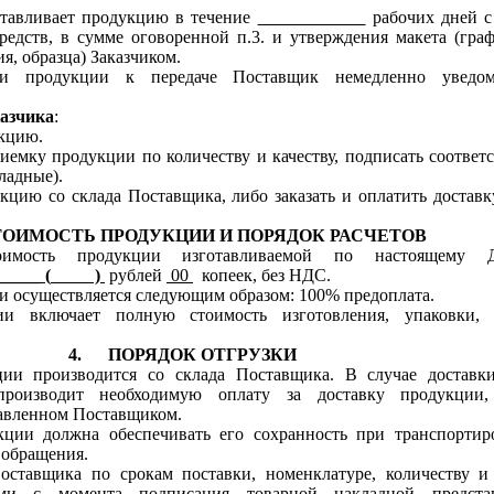
тавливает продукцию в течение
рабочих дней с
едств, в сумме оговоренной п.3. и утверждения макета (граф
я, образца) Заказчиком.
ти продукции к передаче Поставщик немедленно уведом
казчика
:
кцию.
иемку продукции по количеству и качеству, подписать соотве
ладные).
кцию со склада Поставщика, либо заказать и оплатить достав
ТОИМОСТЬ ПРОДУКЦИИ И ПОРЯДОК РАСЧЕТОВ
ость продукции изготавливаемой по настоящему До
_____ (
)
рублей
00
копеек, без НДС.
и осуществляется следующим образом: 100% предоплата.
ии включает полную стоимость изготовления, упаковки,
4.
ПОРЯДОК ОТГРУЗКИ
ии производится со склада Поставщика. В случае доставк
производит необходимую оплату за доставку продукции,
тавленном Поставщиком.
кции должна обеспечивать его сохранность при транспортир
 обращения.
Поставщика по срокам поставки, номенклатуре, количеству и 
ми с момента подписания товарной накладной предста