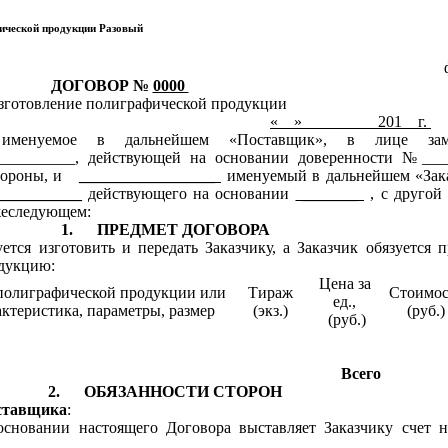
фической продукции Разовый
ДОГОВОР №
0000
зготовление полиграфической продукции
«
__
»
_________
201
__
г.
менуемое в дальнейшем «Поставщик», в лице заме
___________, действующей на основании доверенности №___
тороны, и
_________________
именуемый в дальнейшем «Зака
__________
действующего на основании
_______
, с другой
жеследующем:
1.
ПРЕДМЕТ ДОГОВОРА
ется изготовить и передать Заказчику, а Заказчик обязуется 
дукцию:
Цена за
полиграфической продукции или
Тираж
Стоимос
ед.,
актеристика, параметры, размер
(экз.)
(руб.)
(руб.)
Всего
2.
ОБЯЗАННОСТИ СТОРОН
ставщика
:
сновании настоящего Договора выставляет Заказчику счет н