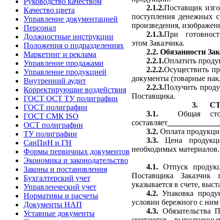
Руководство качеством
2.1.2.
Поставщик изго
Качество цвета
поступления денежных ср
Управление документацией
произведения, изображени
Персонал
2.1.3.
При готовнос
Должностные инструкции
этом Заказчика.
Положения о подразделениях
2.2.
Обязанности За
Маркетинг и реклама
2.2.1.
Оплатить проду
Управление продажами
2.2.2.
Осуществить пр
Управление продукцией
документы (товарные нак
Внутренний аудит
2.2.3.
Получить проду
Корректирующие воздействия
Поставщика.
ГОСТ ОСТ ТУ полиграфии
3.
С
ГОСТ полиграфии
3.1.
Общая стоим
ГОСТ СМК ISO
составляет
_____________
ОСТ полиграфии
3.2.
Оплата продукци
ТУ полиграфии
3.3.
Цена продукц
СанПиН и ГН
необходимых материалов.
Формы первичных документов
Экономика и законодательство
4.1.
Отпуск продукц
Законы и постановления
Поставщика Заказчик 
Бухгалтерский учет
указывается в счете, выс
Управленческий учет
4.2.
Упаковка проду
Нормативы и расчеты
условии бережного с ним
Документы НАП
4.3.
Обязательства 
Уставные документы
считаются выполненны