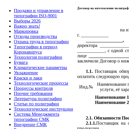
Договор на изготовление полигра
Продажи и управление в
типографии ISO-9001
Выборы 2026
Важно знать!
на и
Маркировка
г. ____________
Отходы производства
________________,
и
Охрана труда в типографии
директора ___________
Типографии в период
____________, с одной с
Коронавируса
лице
_________________
Технология полиграфии
заключили Договор о ни
Бумага
Климатические параметры
1.1.
Поставщик обязу
Увлажнение
оплатить следующую про
Краски и лаки
Технологические процессы
Наименование 
Инд.№
Процессы контроля
услуги, её хар
Прочие требования
Наименование 1
Литература полиграфии
Наименование 2
Статьи по полиграфии
Технологические инструкции
Система Менеджмента
2.1.
Обязанности По
типографии СМК
2.1.1.
Поставщик на о
Внедрение СМК
продукции.