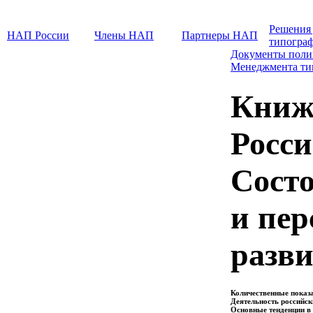
Решения
НАП России
Члены НАП
Партнеры НАП
типогра
Документы поли
Менеджмента т
Книж
Росси
Состо
и пе
разв
Количественные показа
Деятельность российски
Основные тенденции в 