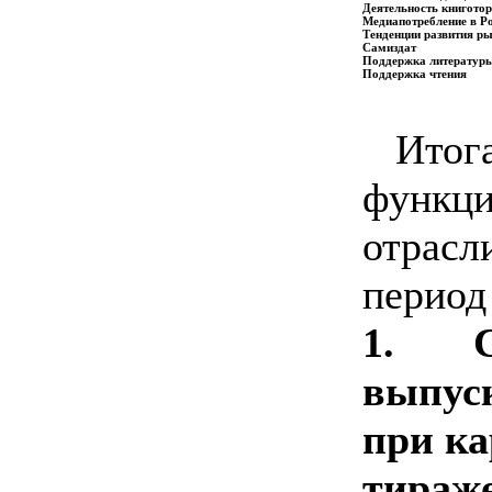
Деятельность книготор
Медиапотребление в Р
Тенденции развития р
Самиздат
Поддержка литературы
Поддержка чтения
Итог
функц
отрасл
период
1. С
выпу
при к
тираже