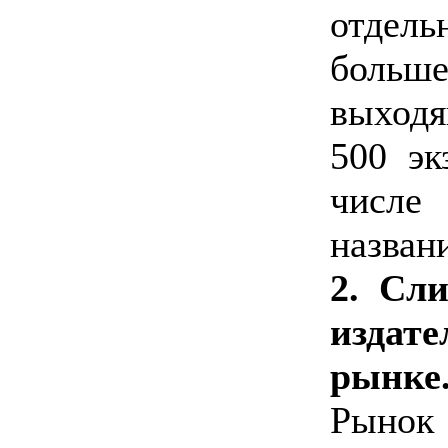
отде
больш
выход
500 эк
числ
назван
2. Сл
издат
рынке
Рынок