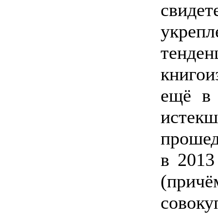
свид
укреп
тенден
книго
ещё в 
истекш
прошед
в 2013
(при
сово