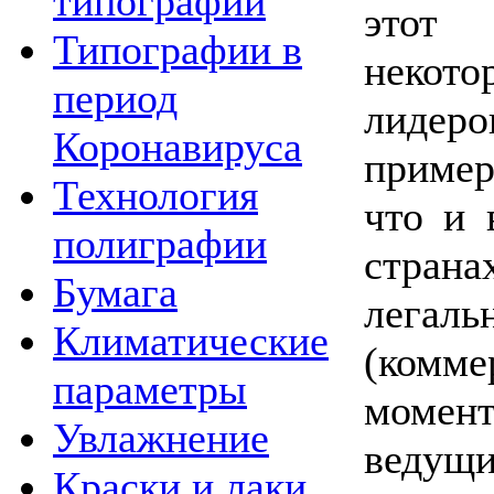
типографии
этот
Типографии в
некот
период
лидеро
Коронавируса
пример
Технология
что и 
полиграфии
страна
Бумага
лега
Климатические
(комме
параметры
момен
Увлажнение
ведущ
Краски и лаки