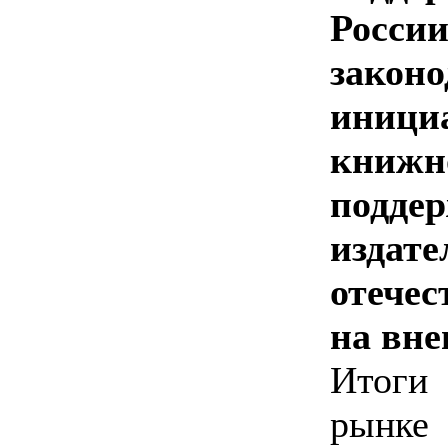
Рос
закон
иници
книжн
подд
издате
отече
на вн
Итоги
ры