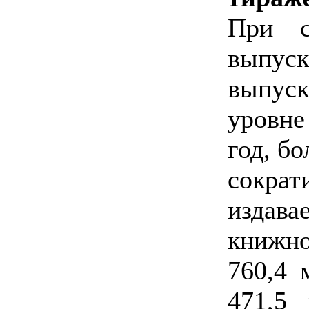
При с
вып
выпус
уровне
год, бо
сокр
изда
книжн
760,4 
471,5