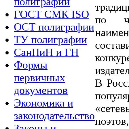
полиграфии
традиц
ГОСТ СМК ISO
по ч
ОСТ полиграфии
наим
ТУ полиграфии
сост
СанПиН и ГН
конку
Формы
издате
первичных
В Росс
документов
попул
Экономика и
«сете
законодательство
поэто
Законы и