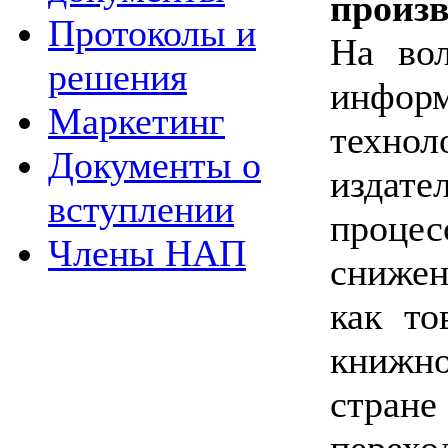
произв
Протоколы и
На во
решения
инфор
Маркетинг
те
Документы о
издате
вступлении
проце
Члены НАП
снижен
как то
книжн
стране
перех