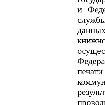
и Фед
службы
данн
кни
осущес
Федера
печати
ком
резуль
пров