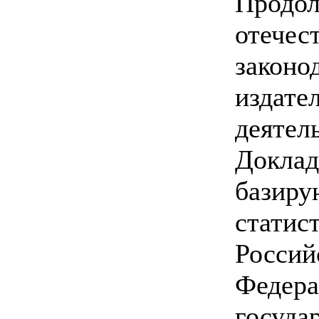
Продо
отечес
законо
издате
деяте
Докл
баз
стати
Россий
Феде
госуда