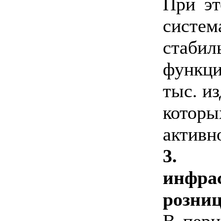
При эт
систе
стаби
функци
тыс. из
котор
активн
3. 
инфра
розни
В пери