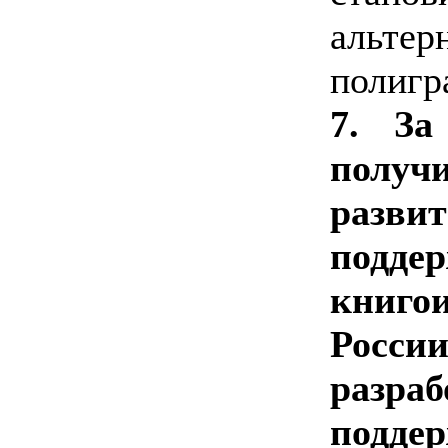
альтер
полигр
7. За
получ
раз
подде
книго
Рос
разр
подд