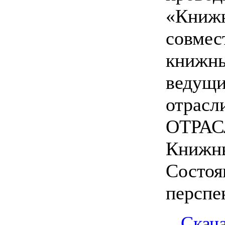
«Кни
совме
кни
веду
отрасл
ОТРА
Книжн
Состо
перспе
Скач