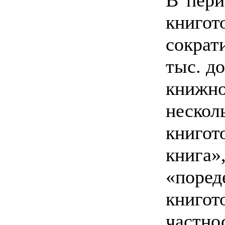
книгот
сокра
тыс. до
книжн
неск
книгот
книга»
«поре
книгот
частно