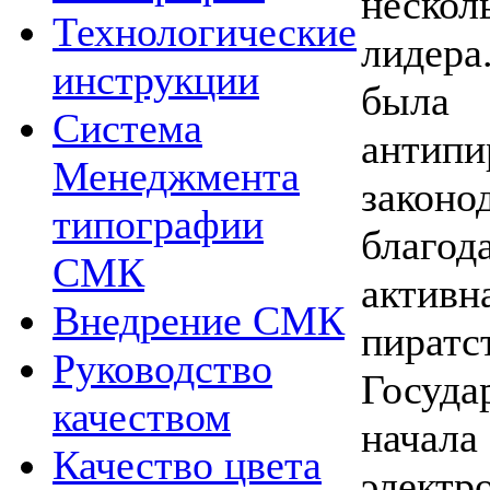
неско
Технологические
лидера
инструкции
была
Система
антипи
Менеджмента
законо
типографии
благод
СМК
активн
Внедрение СМК
пират
Руководство
Госуда
качеством
нача
Качество цвета
электр