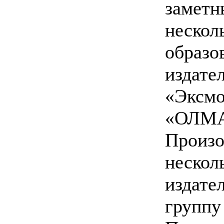
заметн
нескол
образ
издат
«Эк
«ОЛМА
Произ
неск
издате
групп