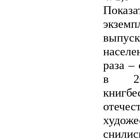
Пок
экземп
выпу
населе
раза – 
в 2
книгб
отече
художе
снили