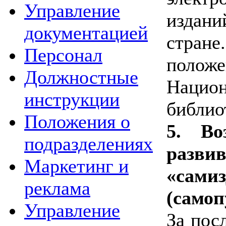
Управление
издан
документацией
стран
Персонал
полож
Должностные
Национ
инструкции
библио
Положения о
5. Во
подразделениях
разви
Маркетинг и
«самиз
реклама
(самоп
Управление
За пос