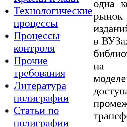
одна к
Технологические
рыно
процессы
издани
Процессы
в ВУЗа
контроля
библио
Прочие
на о
требования
модел
Литература
доступ
полиграфии
пром
Статьи по
тран
полиграфии