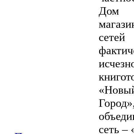
Дом 
магази
сетей
факти
исчез
книго
«Новы
Горо
объеди
сеть –