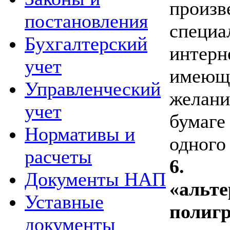
про
постановления
специа
Бухгалтерский
инте
учет
имеющ
Управленческий
желани
учет
бумаг
Нормативы и
одного
расчеты
6. 
Документы НАП
«альт
Уставные
полиг
документы