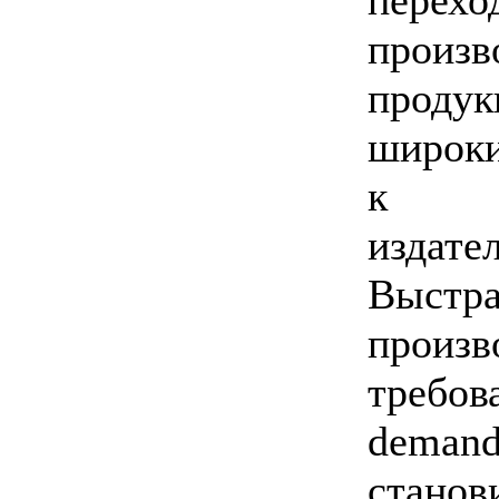
прои
продук
широки
к «п
издате
Выст
произ
требо
demand
стан