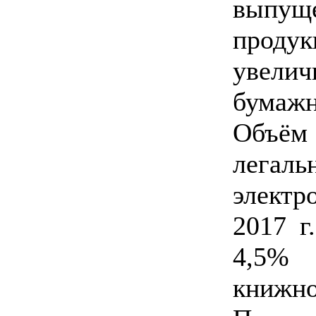
выпу
проду
уве
бумажн
Объём
лег
электр
2017 г
4,5%
кни