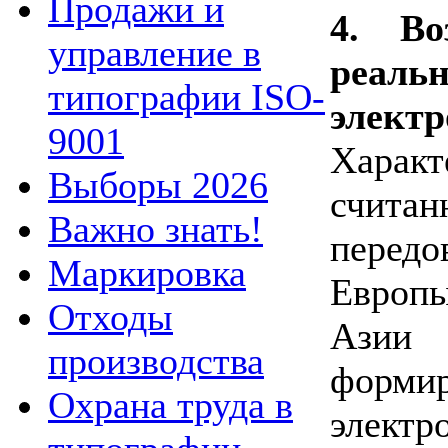
Продажи и
4. Во
управление в
реал
типографии ISO-
электр
9001
Характ
Выборы 2026
считан
Важно знать!
передо
Маркировка
Европ
Отходы
Азии
производства
форм
Охрана труда в
электр