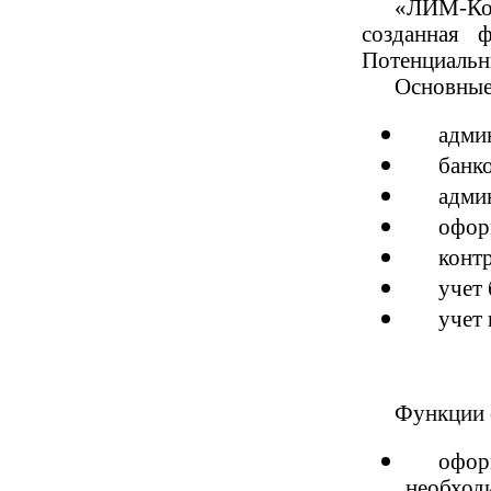
«ЛИМ-Кор
созданная 
Потенциальн
Основные
адми
банк
адми
оформ
конт
учет 
учет
Функции 
офор
необходи