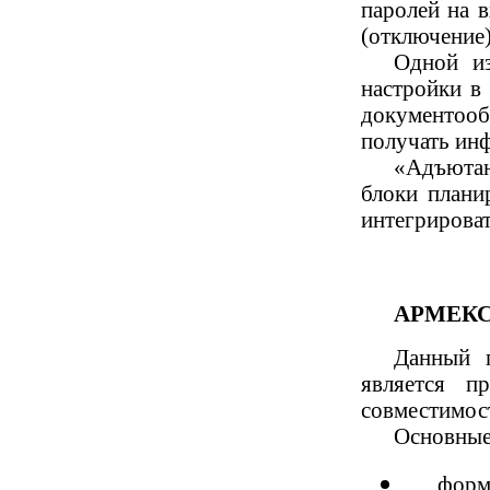
паролей на в
(отключение)
Одной из
настройки в
документооб
получать ин
«Адъютан
блоки плани
интегрирова
АРМЕК
Данный п
является п
совместимос
Основные
форм