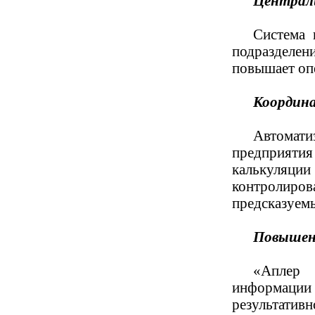
Централ
Система 
подразделен
повышает оп
Координа
Автомати
предприяти
калькуляци
контролиро
предсказуемы
Повышен
«Аплер 
информации 
результативн