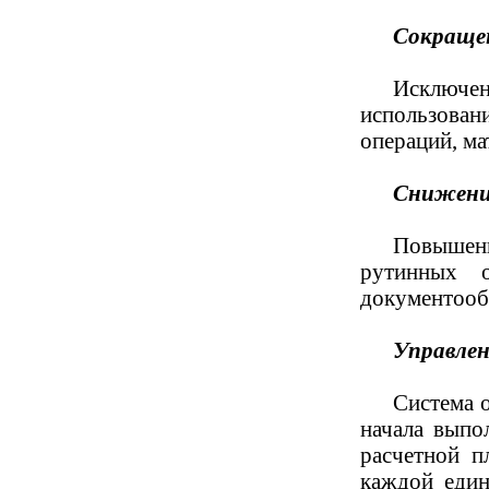
Сокращен
Исключе
использовани
операций, ма
Снижение
Повышени
рутинных о
документооб
Управлен
Система 
начала выпо
расчетной п
каждой един