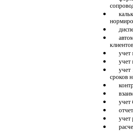
сопрово
каль
нормиро
диспе
авто
клиентов
учет 
учет 
учет 
сроков н
контр
взаи
учет
отчет
учет
расч