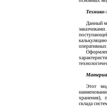
основных мо
Технико-
Данный мо
заказчиками
поступающе
калькуляцию 
оперативных 
Оформлен
характерист
технологичес
Материа
Этот мо
наименован
хранения), 
склада систе