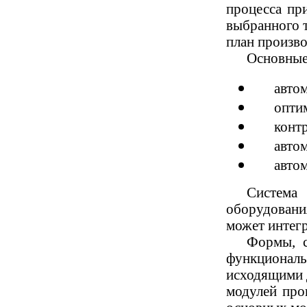
процесса пр
выбранного т
план произво
Основные
авто
опти
конт
автом
авто
Система 
оборудовани
может интег
Формы, с
функциональ
исходящими 
модулей про