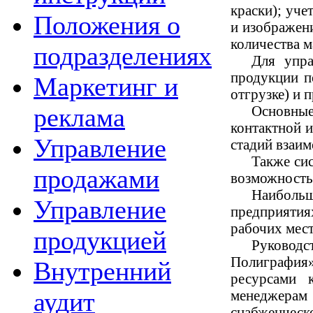
краски); уче
Положения о
и изображени
количества м
подразделениях
Для упра
продукции п
Маркетинг и
отгрузке) и 
Основные
реклама
контактной и
Управление
стадий взаим
Также сис
продажами
возможность 
Наиболь
Управление
предприятия
рабочих мест
продукцией
Руководс
Полиграфия
Внутренний
ресурсами 
менеджерам
аудит
снабженчес