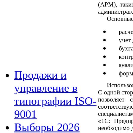
(АРМ), таки
администрато
Основные
расче
учет
бухг
конт
анали
Продажи и
форм
Использов
управление в
С одной стор
типографии ISO-
позволяет 
соответству
9001
специалистам
«1C: Предп
Выборы 2026
необходимо д