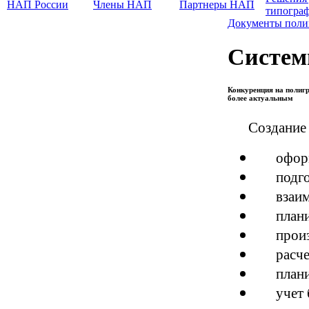
НАП России
Члены НАП
Партнеры НАП
типогра
Документы поли
Cистем
Конкуренция на полигр
более актуальным
Создание
офор
подг
взаи
план
прои
расч
план
учет 