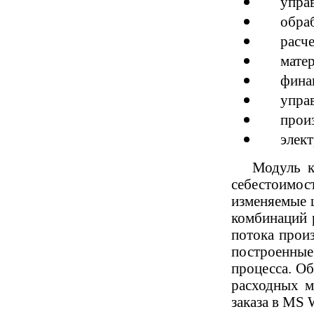
упра
обраб
расче
мате
финан
упра
прои
элек
Модуль к
себестоимос
изменяемые 
комбинаций 
потока прои
построенные
процесса. О
расходных м
заказа в MS 