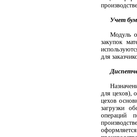
производстве
Учет бум
Модуль о
закупок мат
используютс
для заказчик
Диспетче
Назначен
для цехов),
цехов основ
загрузки об
операций п
производст
оформляетс