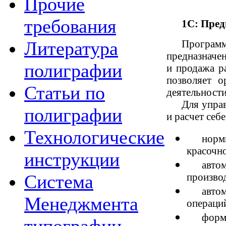
Прочие
требования
1С: Пред
Программ
Литература
предназначе
полиграфии
и продажа р
позволяет 
Статьи по
деятельност
Для упра
полиграфии
и расчет се
Технологические
норм
красочн
инструкции
авто
производ
Система
авто
Менеджмента
операций
форм