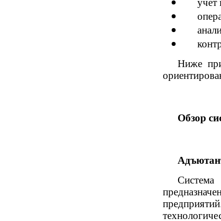
учет
опер
анали
контр
Ниже при
ориентирова
Обзор си
Адъютан
Система
предназначен
предприяти
технологиче