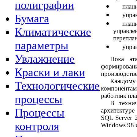
полиграфии
плани
упра
Бумага
план
Климатические
управле
перепла
параметры
упра
Увлажнение
Пока эт
формирова
Краски и лаки
производств
Каждому
Технологические
компонентам
работник пла
процессы
В техни
Процессы
архитектуре
SQL Server 
контроля
Windows 98 