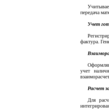
Учитывае
передача мат
Учет гот
Регистрир
фактура. Ген
Взаимора
Оформляю
учет налич
взаиморасчет
Расчет з
Для расч
интегрирован