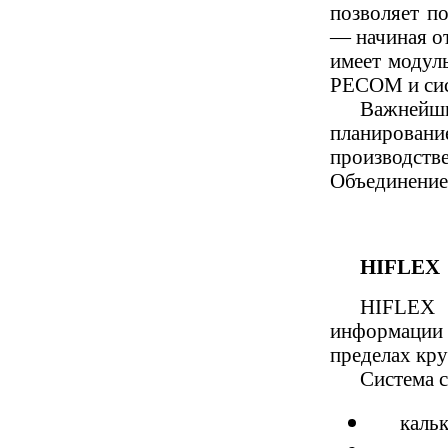
позволяет п
— начиная от
имеет модул
PECOM и сис
Важнейш
планирование
производств
Объединение
HIFLEX
HIFLEX я
информации
пределах кр
Система 
кальк