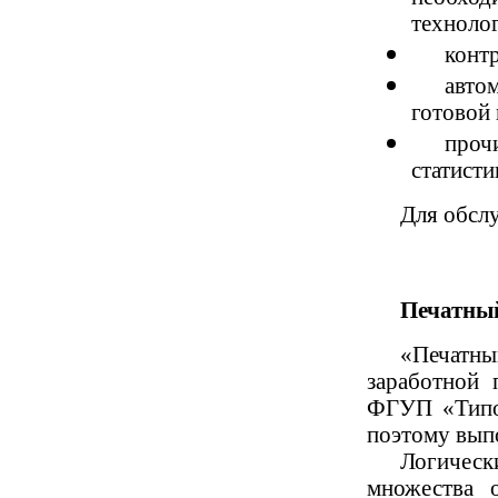
технолог
конт
авто
готовой
проч
статистик
Для обслу
Печатны
«Печатны
заработной 
ФГУП «Типог
поэтому вып
Логическ
множества 