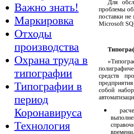
Для обсл
Важно знать!
проблемы обн
поставки не
Маркировка
Microsoft SQ
Отходы
производства
Типогра
Охрана труда в
«Типогра
полиграфиче
типографии
средств пр
предприятия
Типографии в
собой набор
период
автоматизаци
Коронавируса
расч
выполне
Технология
справоч
времени,