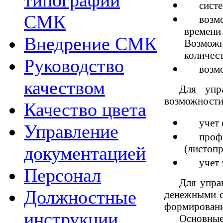
типографии
систе
СМК
возм
времени
Внедрение СМК
Возможн
количест
Руководство
возм
качеством
Для упр
возможности
Качество цвета
учет 
Управление
про
(листопр
документацией
учет
Персонал
Для упра
Должностные
денежными с
формировани
инструкции
Основные 