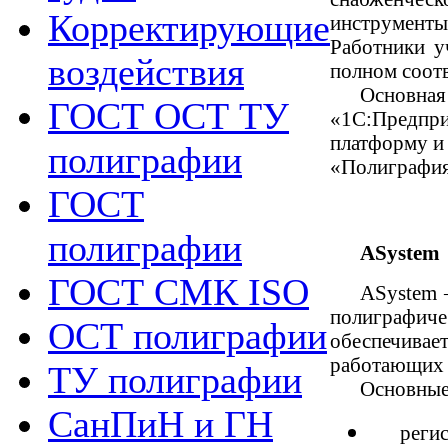
Корректирующие
инструмент
Работники у
воздействия
полном соотв
Основная
ГОСТ ОСТ ТУ
«1С:Предпри
платформу и
полиграфии
«Полиграфия»
ГОСТ
полиграфии
ASystem
ГОСТ СМК ISO
АSystem 
полиграфиче
ОСТ полиграфии
обеспечива
работающих 
ТУ полиграфии
Основные
СанПиН и ГН
регис