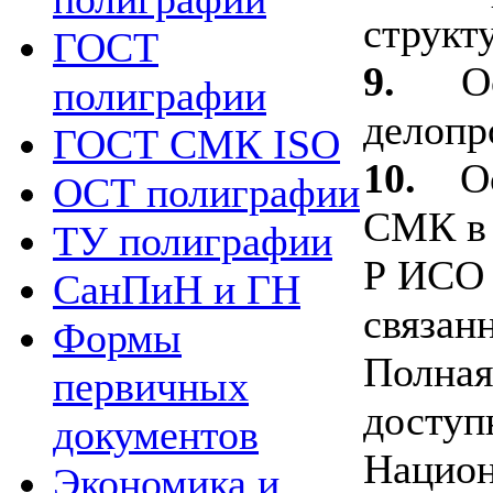
структ
ГОСТ
9.
О
полиграфии
делопр
ГОСТ СМК ISO
10.
О
ОСТ полиграфии
СМК в 
ТУ полиграфии
Р ИСО 
СанПиН и ГН
связан
Формы
Полная
первичных
доступ
документов
Национ
Экономика и