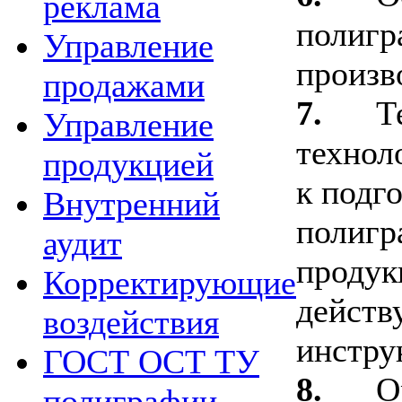
реклама
полигр
Управление
произв
продажами
7.
Т
Управление
технол
продукцией
к подг
Внутренний
полигр
аудит
продук
Корректирующие
действ
воздействия
инстру
ГОСТ ОСТ ТУ
8.
О
полиграфии