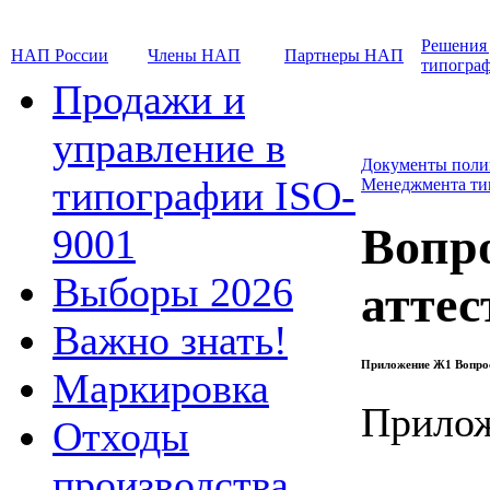
Решения
НАП России
Члены НАП
Партнеры НАП
типогра
Продажи и
управление в
Документы поли
типографии ISO-
Менеджмента т
Вопр
9001
Выборы 2026
аттес
Важно знать!
Приложение Ж1 Вопрос
Маркировка
Прилож
Отходы
производства