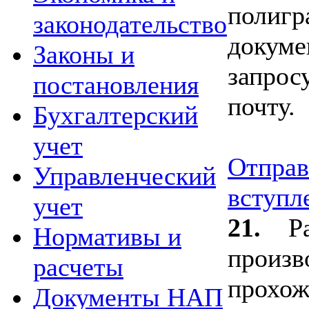
полигр
законодательство
докуме
Законы и
запрос
постановления
почту.
Бухгалтерский
учет
Отправ
Управленческий
вступл
учет
21.
Р
Нормативы и
произв
расчеты
прохож
Документы НАП