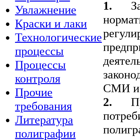
1.
З
Увлажнение
нормат
Краски и лаки
регул
Технологические
предпр
процессы
деятел
Процессы
законо
контроля
СМИ и 
Прочие
2.
П
требования
потреб
Литература
полигр
полиграфии