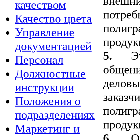
внешни
качеством
потреб
Качество цвета
полигр
Управление
продук
документацией
5.
Э
Персонал
общени
Должностные
деловы
инструкции
заказч
Положения о
полигр
подразделениях
продук
Маркетинг и
6.
О