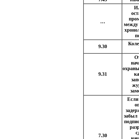
И.
ост
про
…
между 
хроно
п
Коле
9.30
О
нач
охраны
9.31
ка
зап
жу
зам
Если
о
задер
забыл 
подпис
раз
с
7.30
нач