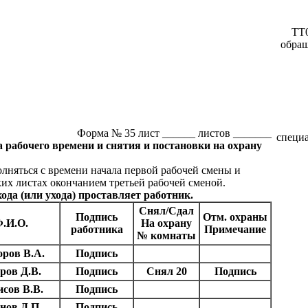
ТТ0
обращ
Форма № 35 лист ______ листов _______
специ
 рабочего времени и снятия и постановки на охрану
лняться с времени начала первой рабочей смены и
ких листах окончанием третьей рабочей сменой.
да (или ухода) проставляет работник.
Снял/Сдал
Подпись
Отм. охраны
.И.О.
На охрану
работника
Примечание
№ комнаты
ров В.А.
Подпись
ров Д.В.
Подпись
Снял 20
Подпись
исов В.В.
Подпись
нов Д.П.
Подпись