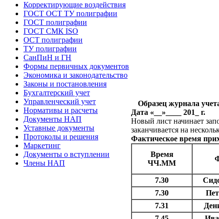
Корректирующие воздействия
ГОСТ ОСТ ТУ полиграфии
ГОСТ полиграфии
ГОСТ СМК ISO
ОСТ полиграфии
ТУ полиграфии
СанПиН и ГН
Формы первичных документов
Экономика и законодательство
Законы и постановления
Бухгалтерский учет
Управленческий учет
Образец журнала учета
Нормативы и расчеты
Дата «__»____ 201_ г.
Документы НАП
Новый лист начинает запо
Уставные документы
заканчивается на несколь
Протоколы и решения
Фактическое время прихо
Маркетинг
Время
Документы о вступлении
Ф
ЧЧ.ММ
Члены НАП
7.30
Сидо
7.30
Пет
7.31
Ден
7.45
Ива