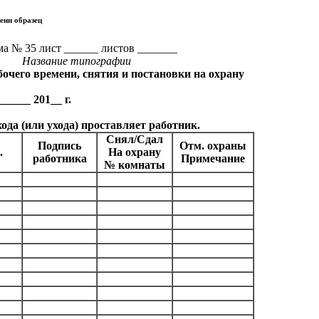
ени образец
а № 35 лист ______ листов _______
Название типографии
очего времени, снятия и постановки на охрану
______ 20
1
__ г.
да (или ухода) проставляет работник.
Снял/Сдал
Подпись
Отм. охраны
.
На охрану
работника
Примечание
№ комнаты