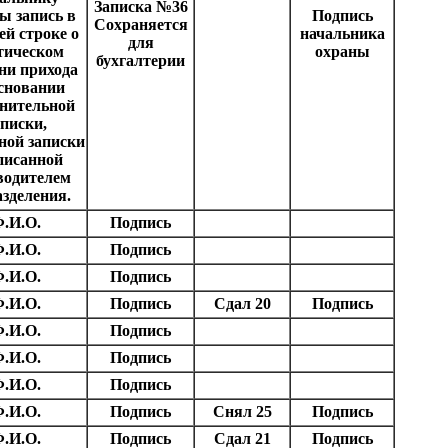
Записка №36
ы запись в
Подпись
Сохраняется
ей строке о
начальника
для
тическом
охраны
бухгалтерии
ни прихода
сновании
нительной
аписки,
ной записки
писанной
водителем
азделения.
.И.О.
Подпись
.И.О.
Подпись
.И.О.
Подпись
.И.О.
Подпись
Сдал 20
Подпись
.И.О.
Подпись
.И.О.
Подпись
.И.О.
Подпись
.И.О.
Подпись
Снял 25
Подпись
.И.О.
Подпись
Сдал 21
Подпись