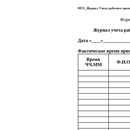
0035_Журнал Учета рабочего врем
Форм
Журнал учета раб
Дата «____»___________
Фактическое время прихо
Время
Ф.И.О
ЧЧ.ММ