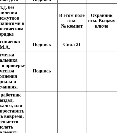
т.д. без
авления
В этом поле
Охранник
межутков
отм.
отм. Выдачу
записями в
№ комнат
ключа
логическом
орядке
сниченко
Подпись
Снял 21
М.А.
тметка
альника
 о проверке
чества
Подпись
олнения
рнала и
ечаниях.
 работник
поздал,
жался, или
проставить
ь вовремя,
решается
делать
альнику