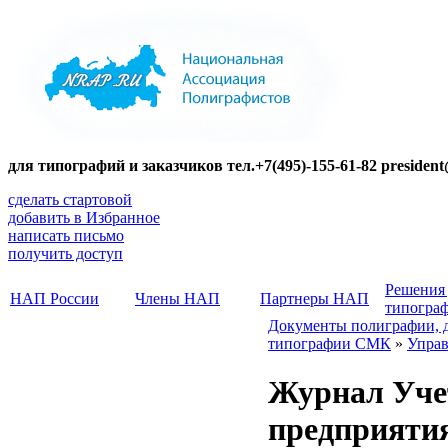
для типографий и заказчиков тел.+7(495)-155-61-82 presiden
сделать стартовой
добавить в Избранное
написать письмо
получить доступ
Решения
НАП России
Члены НАП
Партнеры НАП
типогра
Документы полиграфии, 
типографии СМК
»
Управ
Журнал Уче
предприятия