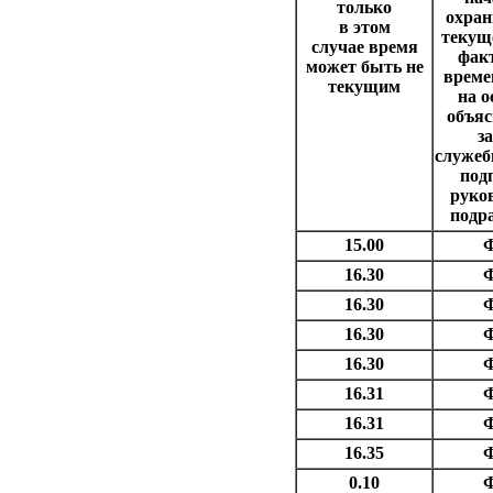
только
охран
в этом
текущ
случае время
фак
может быть не
време
текущим
на о
объяс
з
служеб
под
руко
подр
15.00
Ф
16.30
Ф
16.30
Ф
16.30
Ф
16.30
Ф
16.31
Ф
16.31
Ф
16.35
Ф
0.10
Ф