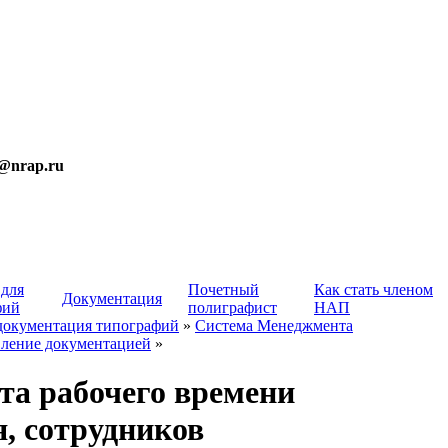
t@nrap.ru
 для
Почетный
Как стать членом
Документация
фий
полиграфист
НАП
документация типографий
»
Система Менеджмента
ление документацией
»
та рабочего времени
, сотрудников