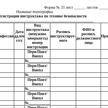
Форма № 33 лист ______ листов ____
Название типографии
гистрации инструктажа по технике безопасности
_________________________________________________
Вид
инструктажа
ФИО и
Дата
Роспись
(ненужное
роспись
офессия
дд.мм
инструктируе-
При
зачеркнуть)
должностного
гггг
мого
номер
лица
инструкции
Перв/Повт/
Внепл
№___________
Перв/Повт/
Внепл
№___________
Перв/Повт/
Внепл
№___________
Перв/Повт/
Внепл
№___________
Перв/Повт/