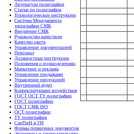
Литература полиграфии
Статьи по полиграфии
Технологические инструкции
Система Менеджмента
типографии СМК
Внедрение СМК
Руководство качеством
Качество цвета
Управление документацией
Персонал
Должностные инструкции
Положения о подразделениях
Маркетинг и реклама
Управление продажами
Управление продукцией
Внутренний аудит
Корректирующие воздействия
ГОСТ ОСТ ТУ полиграфии
ГОСТ полиграфии
ГОСТ СМК ISO
ОСТ полиграфии
ТУ полиграфии
СанПиН и ГН
Формы первичных документов
Экономика и законодательство