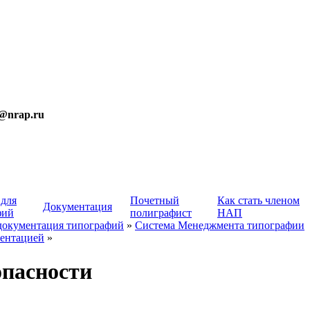
t@nrap.ru
 для
Почетный
Как стать членом
Документация
фий
полиграфист
НАП
документация типографий
»
Система Менеджмента типографии
ентацией
»
опасности