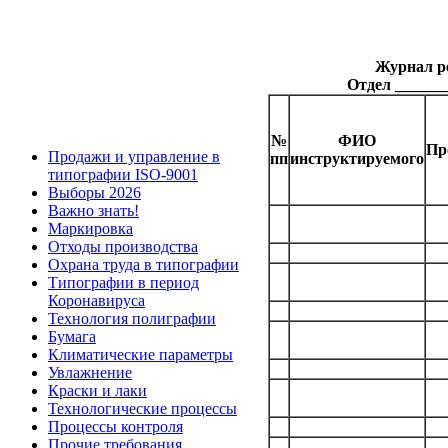
Журнал ре
Отдел ______
№
ФИО
Пр
Продажи и управление в
пп
инструктируемого
типографии ISO-9001
Выборы 2026
Важно знать!
Маркировка
Отходы производства
Охрана труда в типографии
Типографии в период
Коронавируса
Технология полиграфии
Бумага
Климатические параметры
Увлажнение
Краски и лаки
Технологические процессы
Процессы контроля
Прочие требования