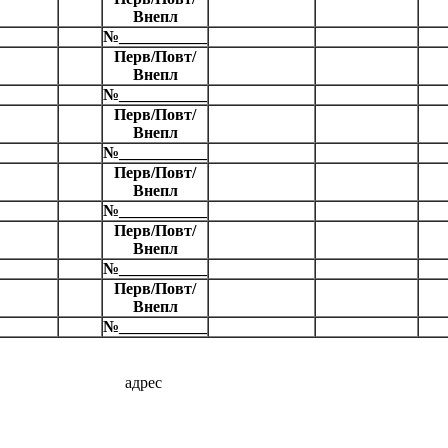
Внепл
№___________
Перв/Повт/
Внепл
№___________
Перв/Повт/
Внепл
№___________
Перв/Повт/
Внепл
№___________
Перв/Повт/
Внепл
№___________
Перв/Повт/
Внепл
№___________
адрес