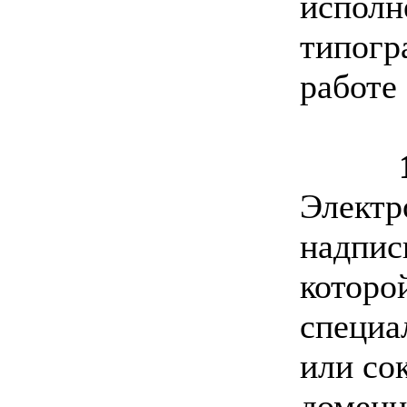
исполн
типогр
работе
Электр
надпис
которо
специа
или со
доменн