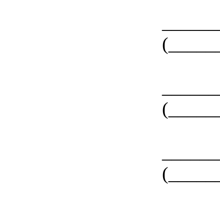
____
(_____
____
(_____
____
(_____
____