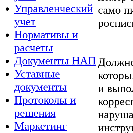
Управленческий
само п
учет
роспись
Нормативы и
расчеты
Документы НАП
Должно
Уставные
которы
документы
и выпо
Протоколы и
коррес
решения
наруша
Маркетинг
инстру