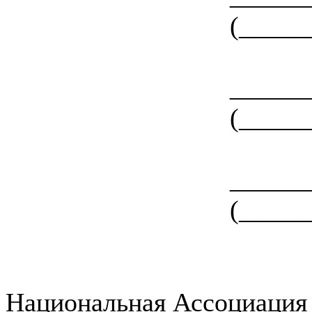
(_____
____
(_____
____
(_____
Национальная Ассоциация