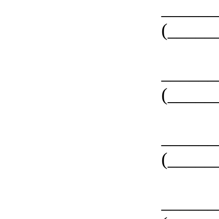
____
(_____
____
(_____
____
(_____
____