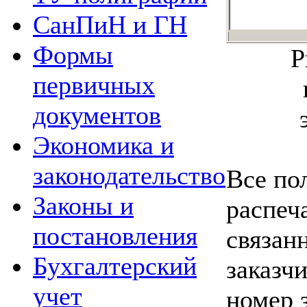
СанПиН и ГН
Формы
Р
первичных
документов
Экономика и
законодательство
Все по
Законы и
распеча
постановления
связан
Бухгалтерский
заказч
учет
номер 