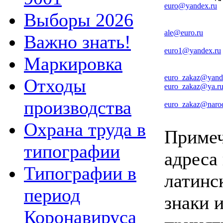
eurо@yandex.ru
Выборы 2026
ale@euro.ru
Важно знать!
euro1@yandex.ru
Маркировка
euro_zakaz@yand
Отходы
euro_zakaz@ya.r
производства
euro_zakaz@narod
Охрана труда в
Примеч
типографии
адреса
Типографии в
латинс
период
знаки 
Коронавируса