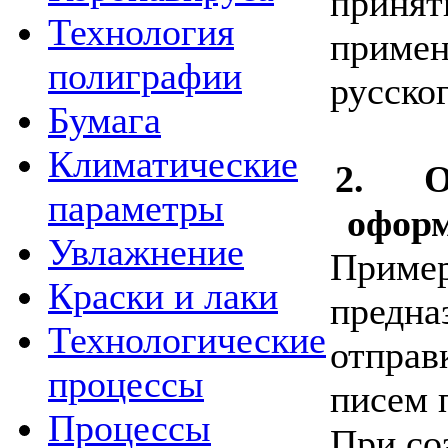
принят
Технология
примен
полиграфии
русско
Бумага
Климатические
2.
О
параметры
оформ
Увлажнение
Пример
Краски и лаки
предна
Технологические
отправ
процессы
писем 
Процессы
При со