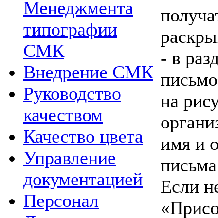
Менеджмента
получа
типографии
раскры
СМК
- в раз
Внедрение СМК
письмо
Руководство
на рис
качеством
органи
Качество цвета
имя и 
Управление
письма 
документацией
Если н
Персонал
«Присо