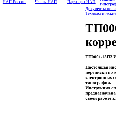
НАП России
Члены НАП
Партнеры НАП
типогра
Документы поли
Технологически
ТП00
корр
ТП0001.13ПЗ И
Настоящая инс
переписки по 
электронных с
типографии.
Инструкция сп
предназначена
своей работе э