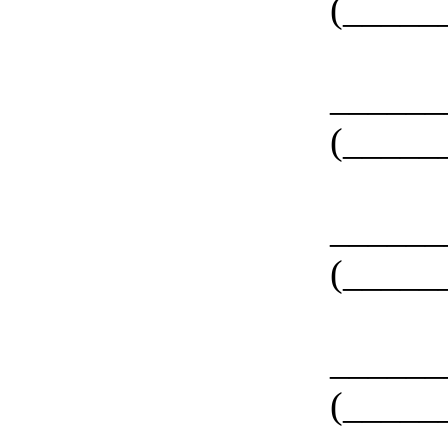
(_____
____
(_____
____
(_____
____
(_____