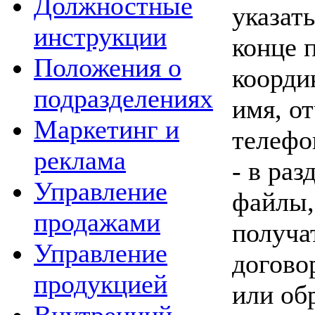
Должностные
указат
инструкции
конце 
Положения о
коорди
подразделениях
имя, о
Маркетинг и
телефо
реклама
- в ра
Управление
файлы,
продажами
получа
Управление
догово
продукцией
или об