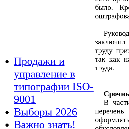
было. Кр
оштрафова
Руковод
заключил 
труду при
так как н
Продажи и
труда.
управление в
типографии ISO-
Срочны
9001
В част
Выборы 2026
перечень
оформля
Важно знать!
обусловл