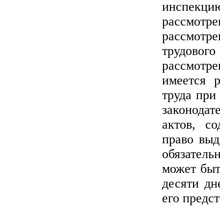
инспекци
рассмот
рассмотр
трудового
рассмотр
имеется р
труда при
законода
актов, с
право выд
обязател
может быт
десяти дн
его предс