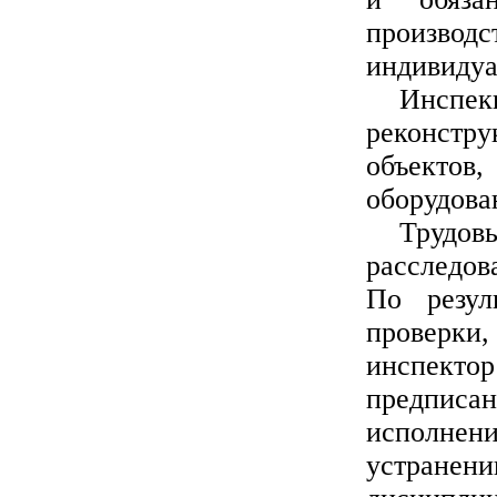
произво
индивидуа
Инспе
реконстру
объекто
оборудова
Трудо
расследов
По резул
проверки,
инспекто
предписа
исполне
устранен