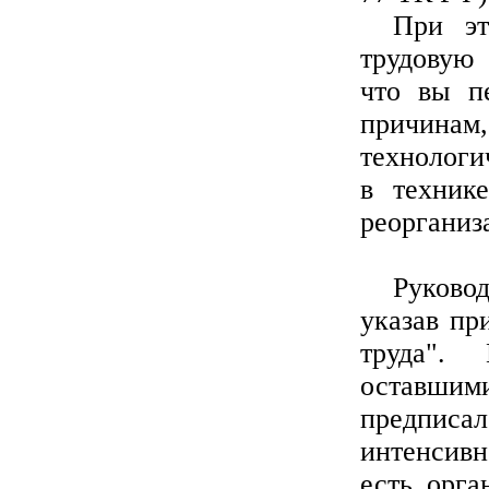
При эт
трудовую 
что вы п
причинам
технологи
в технике
реорганиз
Руковод
указав пр
труда".
оставшим
предписа
интенсивн
есть орга