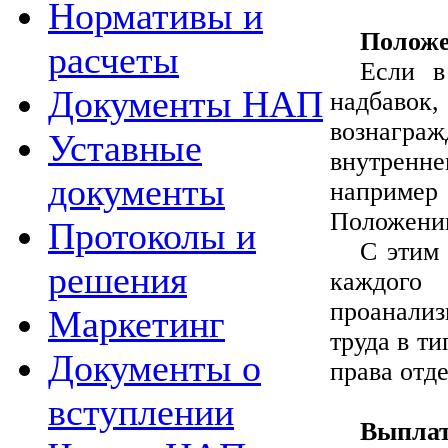
Нормативы и
Положе
расчеты
Если в
Документы НАП
надбаво
вознагра
Уставные
внутренне
документы
например
Положении
Протоколы и
С этим
решения
каждого 
проанали
Маркетинг
труда в т
Документы о
права отд
вступлении
Выплат