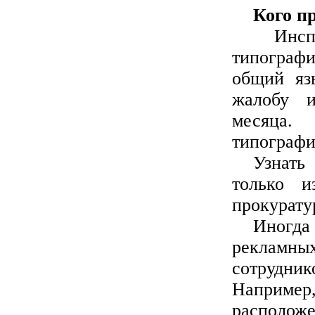
Кого п
Инспе
типографи
общий яз
жалобу и
месяца.
типограф
Узнать
только и
прокуратур
Иногда
рекламны
сотрудн
Например,
расположе