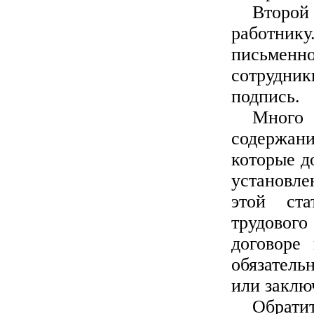
Второй
работник
письменн
сотрудни
подпись.
Много
содержани
которые д
установле
этой ста
трудовог
договоре 
обязател
или заклю
Обрати