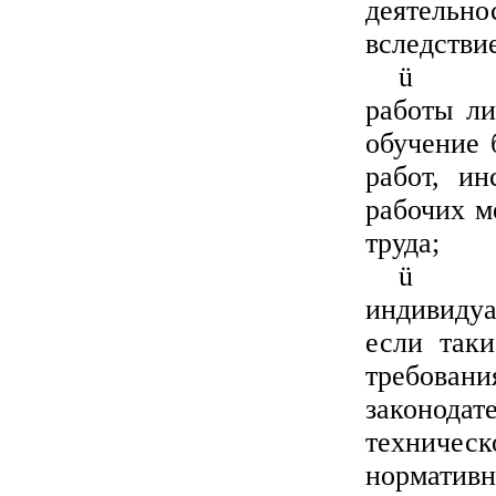
деятель
вследстви
ü
работы ли
обучение 
работ, ин
рабочих м
труда;
ü
индивидуа
если таки
требован
законод
техничес
нормативн