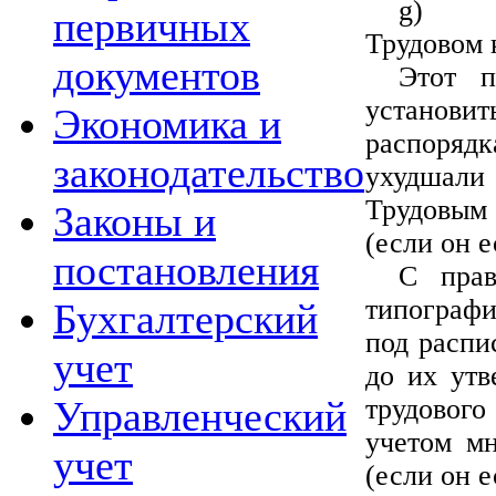
g)
первичных
Трудовом 
документов
Этот п
установи
Экономика и
распорядк
законодательство
ухудшали
Трудовым
Законы и
(если он е
постановления
С прав
типографи
Бухгалтерский
под распи
учет
до их утв
трудовог
Управленческий
учетом мн
учет
(если он е