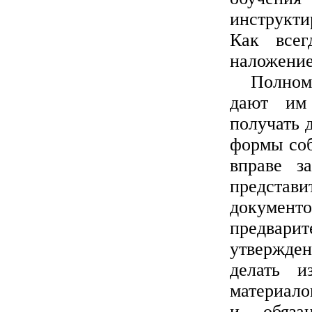
инструкт
Как всег
наложение
Полном
дают им 
получать 
формы соб
вправе з
представи
докумен
предварит
утвержде
делать и
материало
и обяза