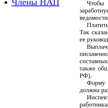
Члены НАП
Чтобы 
заработну
ведомости
Платить
Так сказа
ее руково
Выплач
письменно
составных
также общ
РФ).
Форму 
должна ра
Инспек
работника