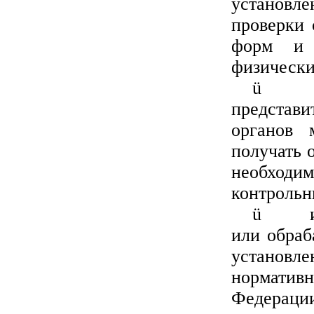
установле
проверки 
форм и 
физически
ü
представ
органов 
получать 
необход
контрольн
ü
или обраб
установл
нормати
Федерации