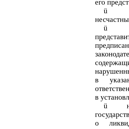
его предс
ü
несчастны
ü
предста
предписа
законодат
содержащи
нарушенны
в указа
ответстве
в установ
ü
государст
о ликви