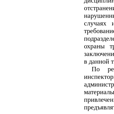
дисципл
отстран
нарушенн
случаях 
требова
подразде
охраны т
заключени
в данной 
По рез
инспекто
админист
материа
привлечен
предъявля