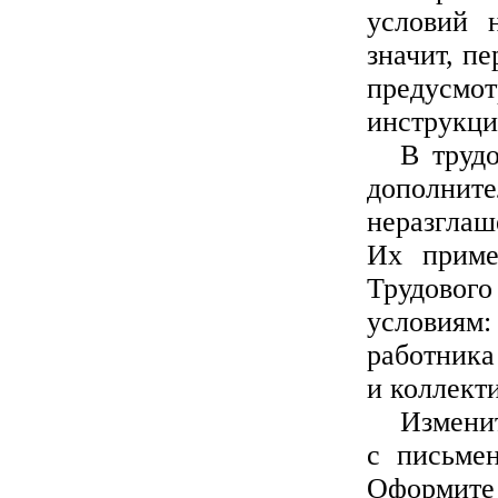
условий 
значит, пе
предусмо
инструкци
В труд
дополните
неразглаш
Их приме
Трудовог
условия
работника
и коллект
Изменит
с письмен
Оформите