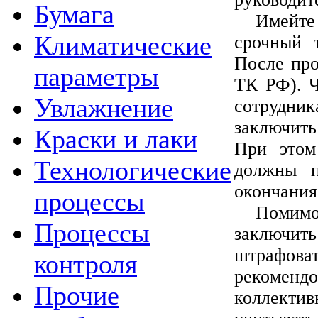
Бумага
Имейте 
Климатические
срочный 
После про
параметры
ТК РФ). Ч
Увлажнение
сотрудник
заключить
Краски и лаки
При этом
Технологические
должны п
окончания 
процессы
Помимо
Процессы
заключить
штрафова
контроля
рекоменд
Прочие
коллекти