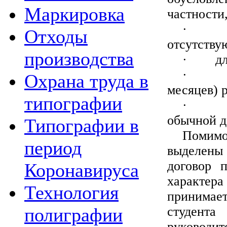
Маркировка
частности
·
Отходы
отсутству
производства
·
д
·
Охрана труда в
месяцев) р
типографии
·
обычной д
Типографии в
Помимо
период
выделены
договор 
Коронавируса
характера
Технология
принимае
студента
полиграфии
руководите