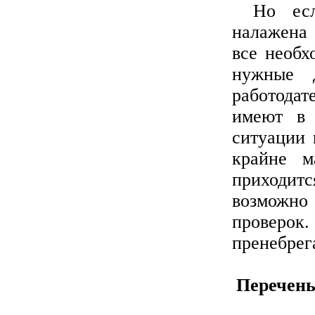
Но есл
налажена 
все необх
нужные 
работодат
имеют в 
ситуации 
крайне м
приходит
возможн
проверок
пренебрег
Перечень