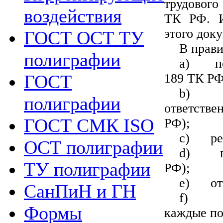
трудового
воздействия
ТК РФ. И
этого док
ГОСТ ОСТ ТУ
В прави
полиграфии
a)
п
189 ТК РФ
ГОСТ
b)
полиграфии
ответствен
ГОСТ СМК ISO
РФ);
c)
ре
ОСТ полиграфии
d)
ТУ полиграфии
РФ);
e)
от
СанПиН и ГН
f)
Формы
каждые по