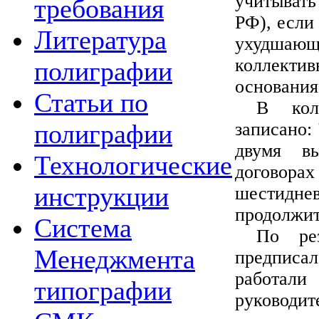
учитывать
требования
РФ), если
Литература
ухудшающ
коллектив
полиграфии
основания
Статьи по
В кол
записано:
полиграфии
двумя в
Технологические
договор
инструкции
шестид
продолжит
Система
По рез
Менеджмента
предписа
работали
типографии
руководит