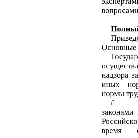
экспертам
вопросами
Полный
Привед
Основные 
Госуд
осуществ
надзора з
иных нор
нормы тру
ü
законами
Российск
время 