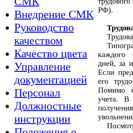
СМК
трудового 
РФ).
Внедрение СМК
Руководство
Трудов
Трудов
качеством
Типогр
Качество цвета
каждого 
дней, за 
Управление
Если пред
документацией
его труд
Помимо к
Персонал
учета. В
Должностные
получени
увольнени
инструкции
Посмот
Положения о