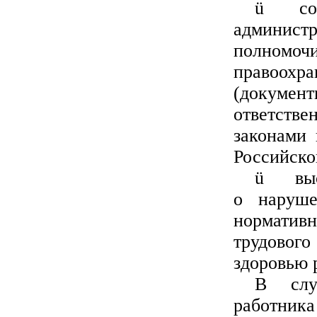
ü
со
админист
полномо
правоохра
(докум
ответств
законами
Российско
ü
вы
о наруше
норматив
трудового
здоровью 
В слу
работни