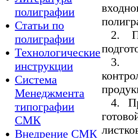
входно
полиграфии
полигр
Статьи по
2. П
полиграфии
подгот
Технологические
3. 
инструкции
контр
Система
продук
Менеджмента
4. П
типографии
готов
СМК
листк
Внедрение СМК