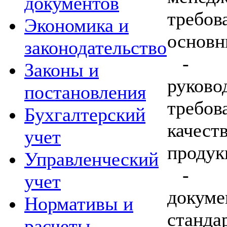
документов
требо
Экономика и
основн
законодательство
-
Законы и
руково
постановления
требо
Бухгалтерский
качес
учет
продук
Управленческий
-
учет
доку
Нормативы и
ст
расчеты