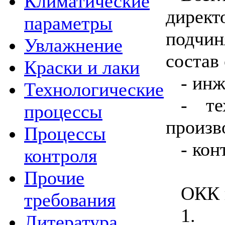
Климатические
дирек
параметры
подчин
Увлажнение
состав 
Краски и лаки
- инж
Технологические
- те
процессы
произв
Процессы
- ко
контроля
Прочие
ОКК 
требования
1. 
Литература