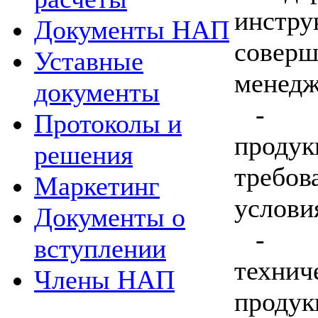
инст
Документы НАП
сове
Уставные
менедж
документы
-
Протоколы и
проду
решения
требов
Маркетинг
услови
Документы о
-
вступлении
технич
Члены НАП
проду