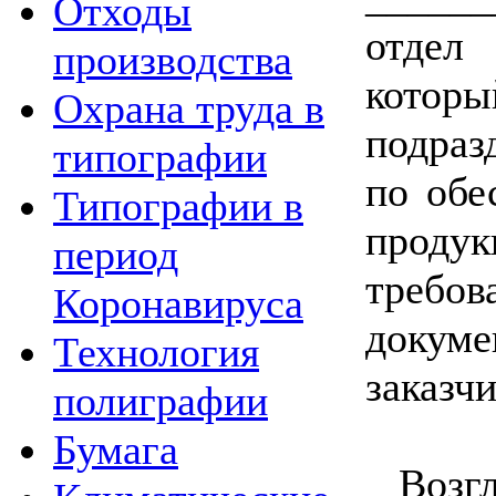
Отходы
отдел
производства
котор
Охрана труда в
подраз
типографии
по обе
Типографии в
прод
период
треб
Коронавируса
доку
Технология
заказчи
полиграфии
Бумага
Воз