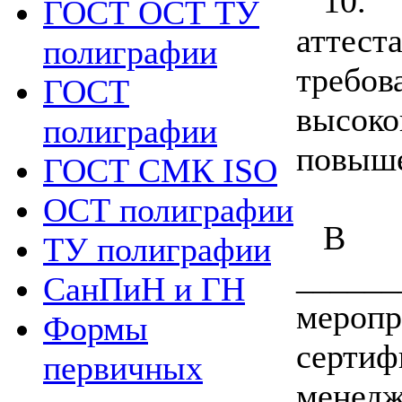
10.
ГОСТ ОСТ ТУ
аттест
полиграфии
тре
ГОСТ
высок
полиграфии
повыше
ГОСТ СМК ISO
ОСТ полиграфии
В 
ТУ полиграфии
______
СанПиН и ГН
меро
Формы
серт
первичных
менедж