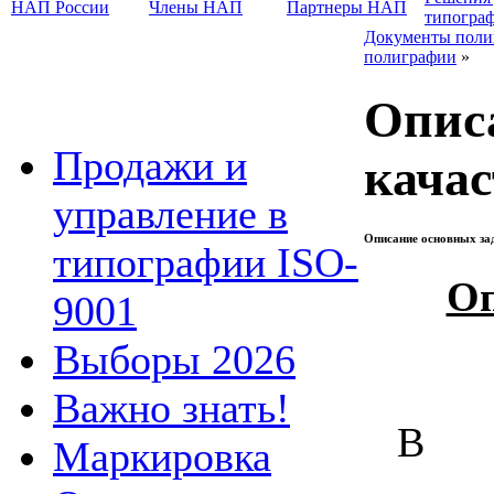
НАП России
Члены НАП
Партнеры НАП
типогра
Документы поли
полиграфии
»
Опис
Продажи и
качас
управление в
Описание основных зад
типографии ISO-
Оп
9001
Выборы 2026
Важно знать!
В
Маркировка
_____