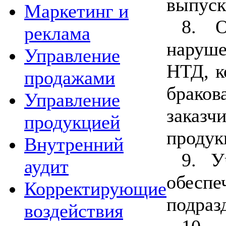
выпуск
Маркетинг и
8. О
реклама
наруш
Управление
НТД, к
продажами
брако
Управление
заказ
продукцией
продук
Внутренний
9. У
аудит
об
Корректирующие
подраз
воздействия