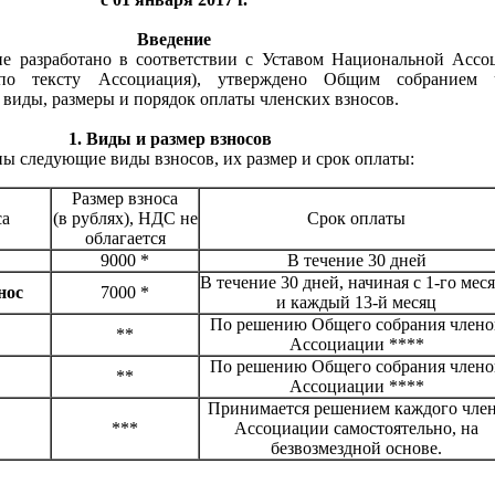
Введение
е разработано в соответствии с Уставом Национальной Ассо
 по тексту Ассоциация), утверждено Общим собранием 
 виды, размеры и порядок оплаты членских взносов.
1. Виды и размер взносов
ы следующие виды взносов, их размер и срок оплаты:
Размер взноса
са
(в рублях), НДС не
Срок оплаты
облагается
9000 *
В течение 30 дней
В течение 30 дней, начиная с 1-го мес
нос
7000 *
и каждый 13-й месяц
По решению Общего собрания члено
**
Ассоциации ****
По решению Общего собрания члено
**
Ассоциации ****
Принимается решением каждого чле
***
Ассоциации самостоятельно, на
безвозмездной основе.