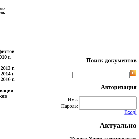
и с
ов.
Е Н О
ленов
фистов
010 г.
Поиск документов
иями
2013 г.
2014 г.
2016 г.
Авторизация
циации
ноков
Имя:
Пароль:
Вход!
Актуально
Журнал Учета электричества