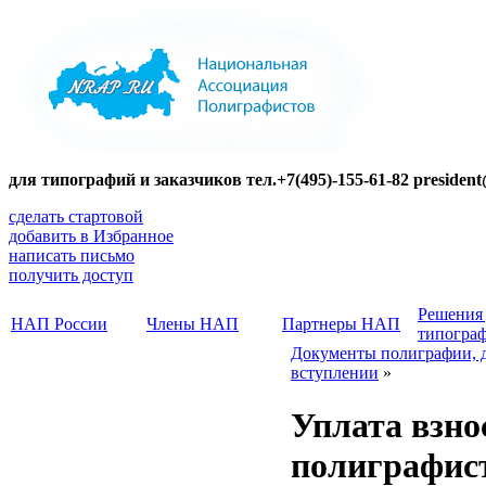
для типографий и заказчиков тел.+7(495)-155-61-82 presiden
сделать стартовой
добавить в Избранное
написать письмо
получить доступ
Решения
НАП России
Члены НАП
Партнеры НАП
типогра
Документы полиграфии, 
вступлении
»
Уплата взн
полиграфис