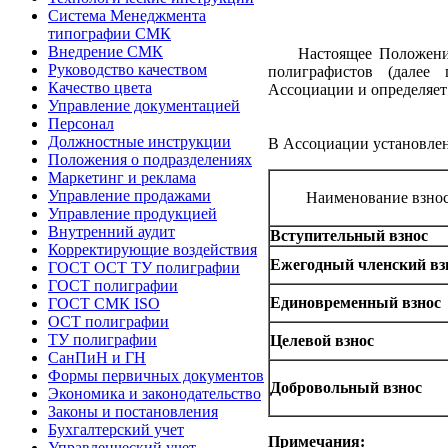
Система Менеджмента
типографии СМК
Внедрение СМК
Настоящее Положени
Руководство качеством
полиграфистов (далее
Качество цвета
Ассоциации и определяет
Управление документацией
Персонал
Должностные инструкции
В Ассоциации установлен
Положения о подразделениях
Маркетинг и реклама
Управление продажами
Наименование взно
Управление продукцией
Внутренний аудит
Вступительный взнос
Корректирующие воздействия
Ежегодный членский вз
ГОСТ ОСТ ТУ полиграфии
ГОСТ полиграфии
Единовременный взнос
ГОСТ СМК ISO
ОСТ полиграфии
ТУ полиграфии
Целевой взнос
СанПиН и ГН
Формы первичных документов
Добровольный взнос
Экономика и законодательство
Законы и постановления
Бухгалтерский учет
Примечания:
Управленческий учет