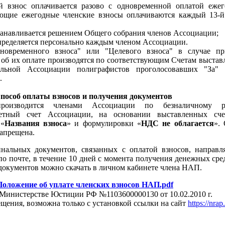
взнос оплачивается разово с одновременной оплатой ежег
ующие ежегодные членские взносы оплачиваются каждый 13-й
станавливается решением Общего собрания членов Ассоциации;
определяется персонально каждым членом Ассоциации.
новременного взноса" или "Целевого взноса" в случае пр
об их оплате производятся по соответствующим Счетам выста
льной Ассоциации полиграфистов проголосовавших "За" 
.
Способ оплаты взносов и получения документов
роизводится членами Ассоциации по безналичному ра
етный счет Ассоциации, на основании выставленных сче
 «
Названия взноса
» и формулировки «
НДС не облагается
».
запрещена.
нальных документов, связанных с оплатой взносов, направля
о почте, в течение 10 дней с момента получения денежных сре
документов можно скачать в личном кабинете члена НАП.
Положение об уплате членских взносов НАП.pdf
Министерстве Юстиции РФ №1103600000130 от 10.02.2010 г.
ещения, возможна только с установкой ссылки на сайт
https://nrap