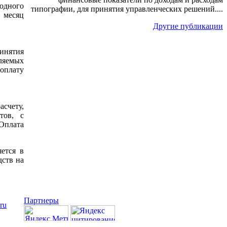
одного
типографии, для принятия управленческих решений....
 месяц
Другие публикации
инятия
вляемых
оплату
счету,
тов, с
 Оплата
ется в
дств на
Партнеры
.ru