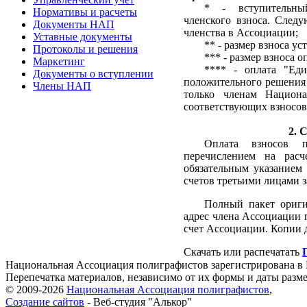
* - вступительный 
Нормативы и расчеты
членского взноса. След
Документы НАП
членства в Ассоциации;
Уставные документы
** - размер взноса у
Протоколы и решения
*** - размер взноса 
Маркетинг
**** - оплата "Еди
Документы о вступлении
положительного решения 
Члены НАП
только членам Национа
соответствующих взносов
2. 
Оплата взносов п
перечислением на расч
обязательным указанием
счетов третьими лицами 
Полный пакет ориги
адрес члена Ассоциации п
счет Ассоциации. Копии 
Скачать или распечатать
Национальная Ассоциация полиграфистов зарегистрирована в 
Перепечатка материалов, независимо от их формы и даты разм
© 2009-2026
Национальная Ассоциация полиграфистов
,
Создание сайтов
- Веб-студия "Алькор"