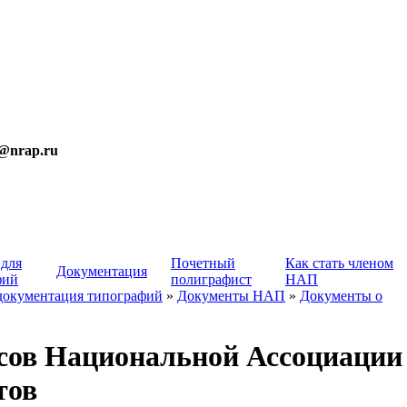
t@nrap.ru
 для
Почетный
Как стать членом
Документация
фий
полиграфист
НАП
документация типографий
»
Документы НАП
»
Документы о
осов Национальной Ассоциации
тов