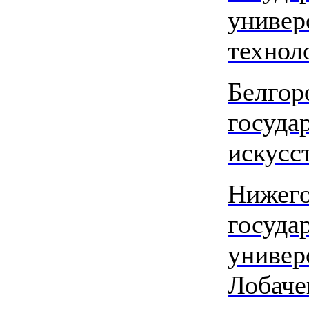
универ
технол
Белгор
госуда
искусс
Нижего
госуда
универ
Лобаче