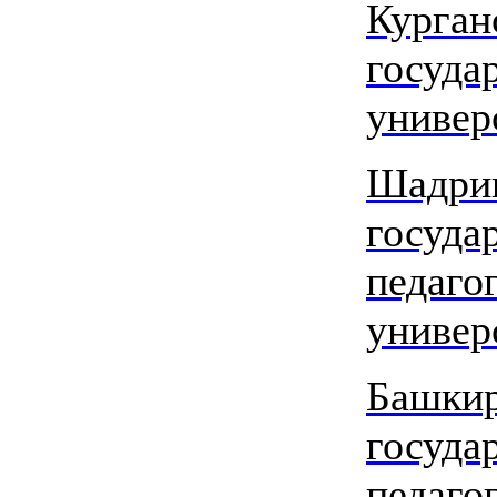
Курган
госуда
универ
Шадри
госуда
педаго
универ
Башки
госуда
педаго