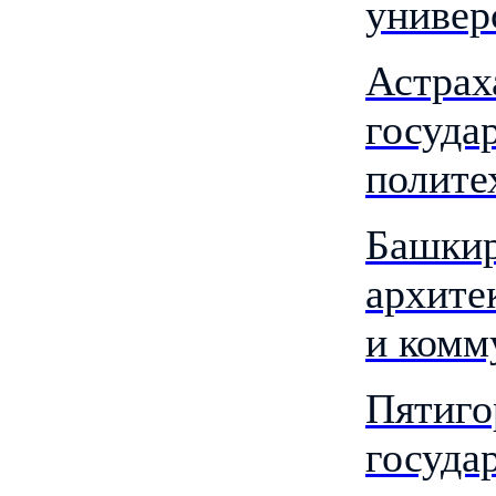
универ
Астрах
госуда
полите
Башкир
архите
и комм
Пятиго
госуда