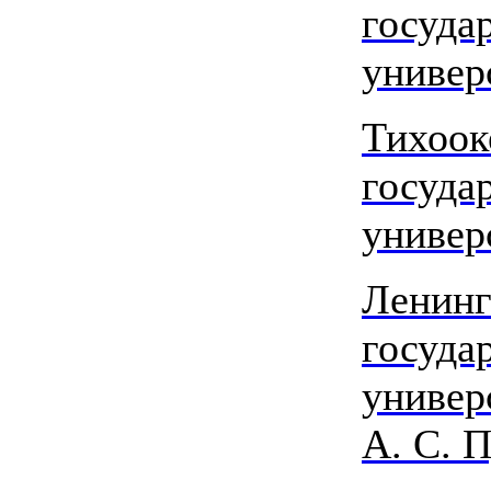
госуда
универ
Тихоок
госуда
универ
Ленинг
госуда
универ
А. С. 