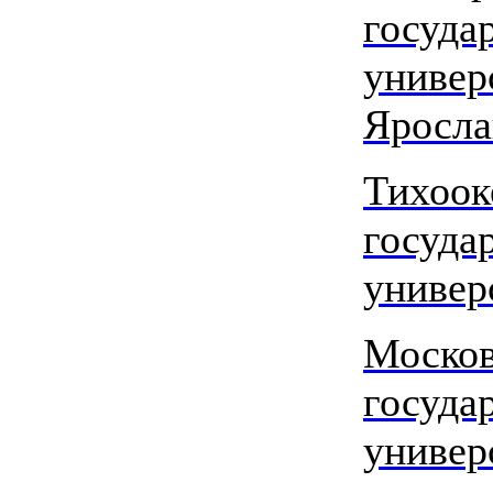
госуда
универ
Яросла
Тихоок
госуда
универ
Моско
госуда
универ