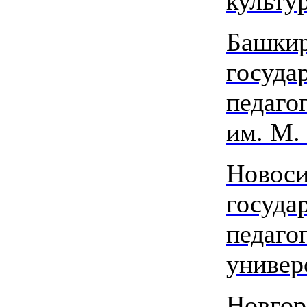
культу
Башки
госуда
педаго
им. М.
Новоси
госуда
педаго
универ
Новгор