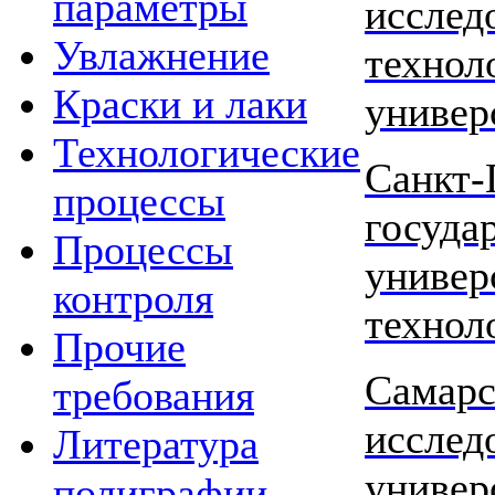
параметры
исслед
Увлажнение
технол
Краски и лаки
универ
Технологические
Санкт-
процессы
госуда
Процессы
универ
контроля
технол
Прочие
Самарс
требования
исслед
Литература
универ
полиграфии