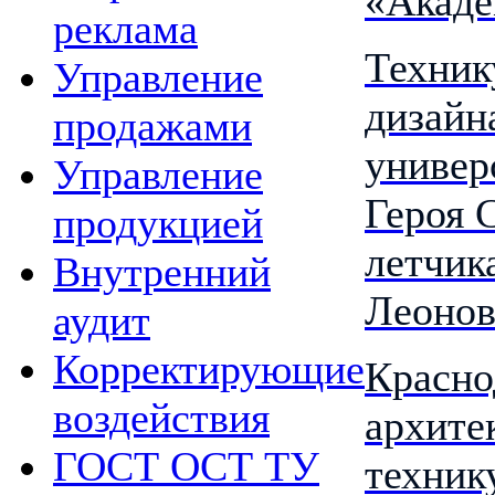
«Акад
реклама
Техник
Управление
дизайн
продажами
универ
Управление
Героя 
продукцией
летчик
Внутренний
Леонов
аудит
Корректирующие
Красно
воздействия
архите
ГОСТ ОСТ ТУ
техник