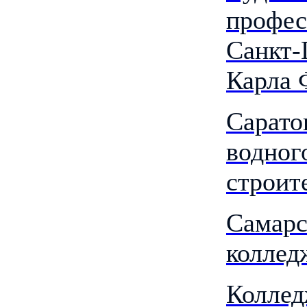
профес
Санкт-
Карла 
Сарато
водног
строит
Самарс
коллед
Коллед