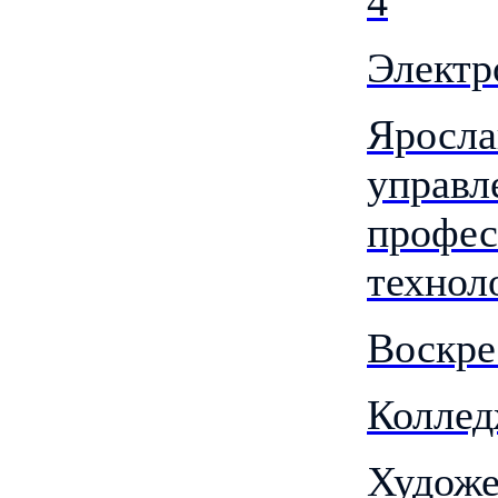
4
Электр
Яросла
управл
профес
технол
Воскре
Коллед
Художе