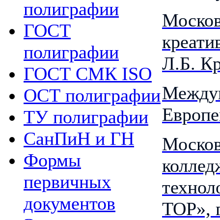
полиграфии
Москов
ГОСТ
креати
полиграфии
Л.Б. К
ГОСТ СМК ISO
Междун
ОСТ полиграфии
Европе
ТУ полиграфии
СанПиН и ГН
Москов
Формы
коллед
первичных
технол
документов
TOP», 