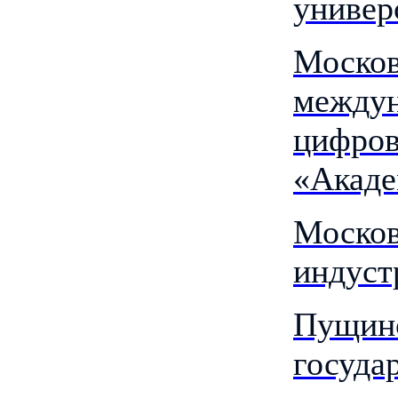
универ
Моско
междун
цифров
«Акад
Моско
индуст
Пущин
госуда