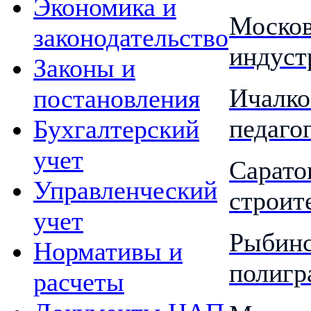
Экономика и
Моско
законодательство
индуст
Законы и
Ичалко
постановления
педаго
Бухгалтерский
учет
Сарато
Управленческий
строит
учет
Рыбин
Нормативы и
полигр
расчеты