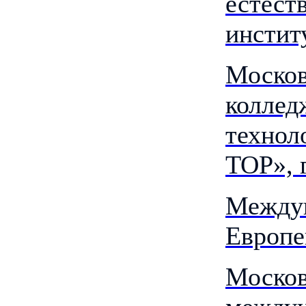
естест
инстит
Москов
коллед
технол
TOP», 
Междун
Европе
Моско