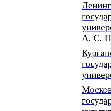
Ленинг
госуда
универ
А. С. 
Курган
госуда
универ
Моско
госуда