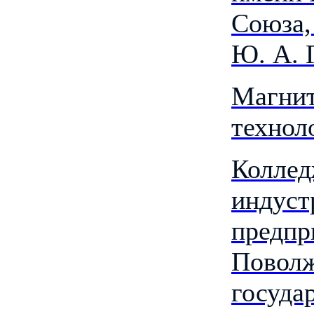
Союза,
Ю. А. 
Магнит
технол
Коллед
индуст
предпр
Поволж
госуда