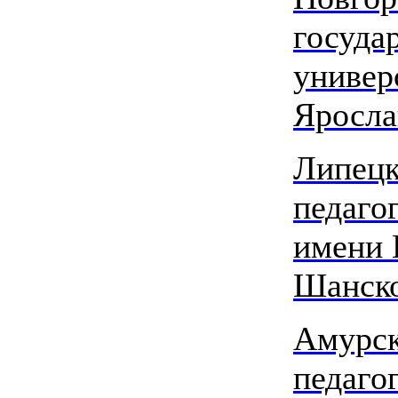
госуда
универ
Яросла
Липецк
педаго
имени 
Шанск
Амурск
педаго