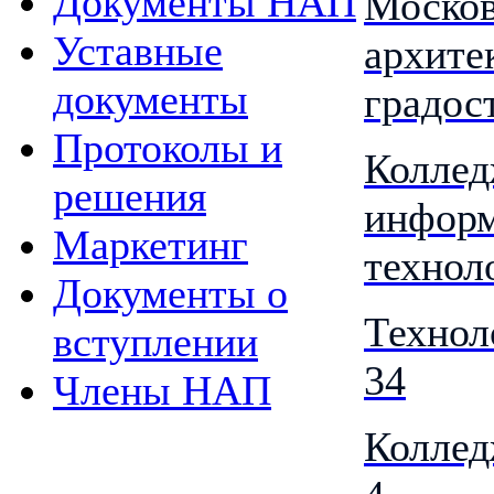
Документы НАП
Москов
Уставные
архите
документы
градос
Протоколы и
Коллед
решения
инфор
Маркетинг
технол
Документы о
Технол
вступлении
34
Члены НАП
Коллед