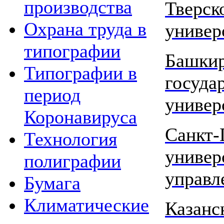
производства
Тверск
Охрана труда в
универ
типографии
Башки
Типографии в
госуда
период
универ
Коронавируса
Санкт-
Технология
универ
полиграфии
управл
Бумага
Климатические
Казанс