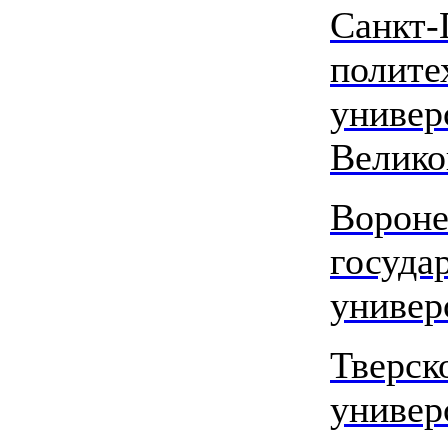
Санкт-
полите
универ
Велико
Ворон
госуда
универ
Тверск
универ