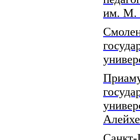
им. М.
Смоле
госуда
универ
Приам
госуда
универ
Алейх
Санкт-