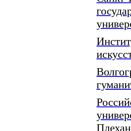
госуда
универ
Инстит
искусс
Волгог
гумани
Россий
универ
Плехан