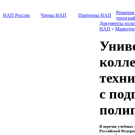
Решения
НАП России
Члены НАП
Партнеры НАП
типогра
Документы поли
НАП
»
Маркети
Унив
колл
техн
с под
поли
В перечне учебных 
Российской Федера