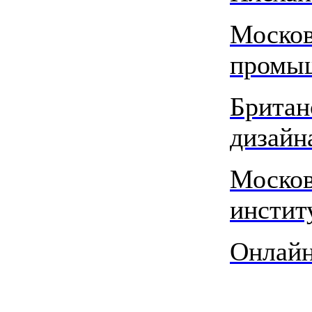
Москов
промы
Британ
дизайн
Москов
инстит
Онлайн