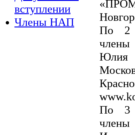
«ПРО
вступлении
Новгор
Члены НАП
По 2 
члены
Юли
Моско
Красно
www.ko
По 3 
член