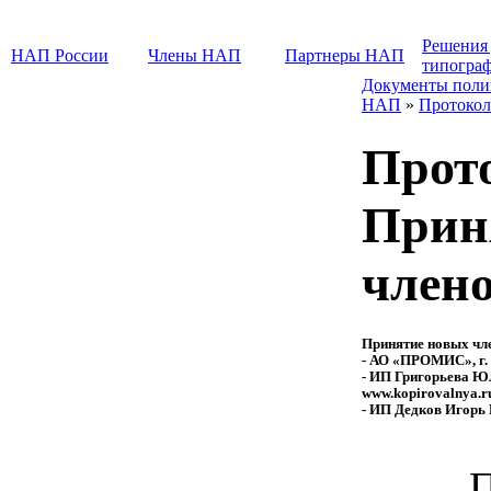
Решения
НАП России
Члены НАП
Партнеры НАП
типогра
Документы поли
НАП
»
Протокол
Прот
Прин
член
Принятие новых чл
- АО «ПРОМИС», г.
- ИП Григорьева Юл
www.kopirovalnya.r
- ИП Дедков Игорь 