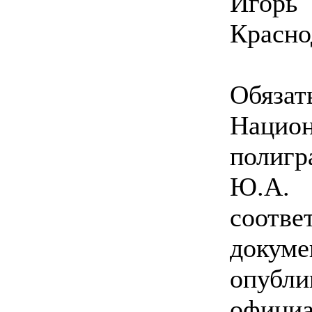
Игорь
Красно
Обяз
Нацио
полиг
Ю.А
соотв
док
опу
офиц