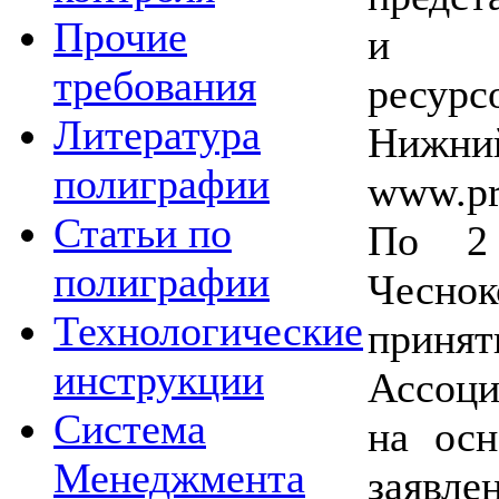
Прочие
и ин
требования
ресурс
Литература
Нижн
полиграфии
www.pr
Статьи по
По 2 
полиграфии
Чесно
Технологические
приня
инструкции
Ассоци
Система
на осн
Менеджмента
заяв