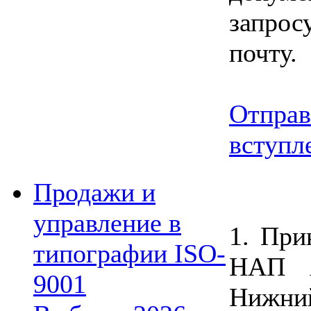
запрос
почту.
Отправ
вступл
Продажи и
управление в
1. При
типографии ISO-
НАП 
9001
Нижн