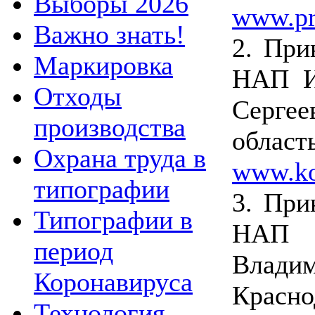
Выборы 2026
www.pr
Важно знать!
2. При
Маркировка
НАП И
Отходы
Серге
производства
област
Охрана труда в
www.ko
типографии
3. При
Типографии в
НАП 
период
Влад
Коронавируса
Красно
Технология