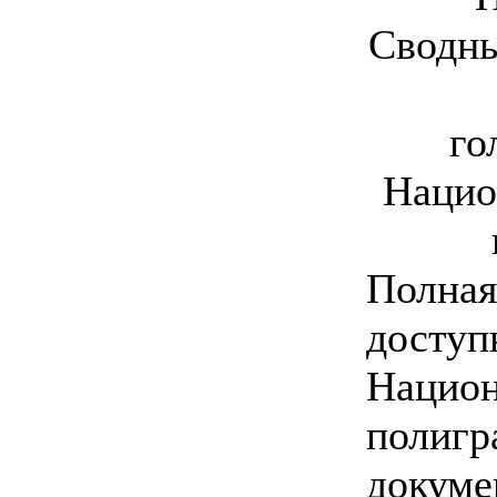
Сводны
го
Нацио
Полная
доступ
Национ
полигр
докуме