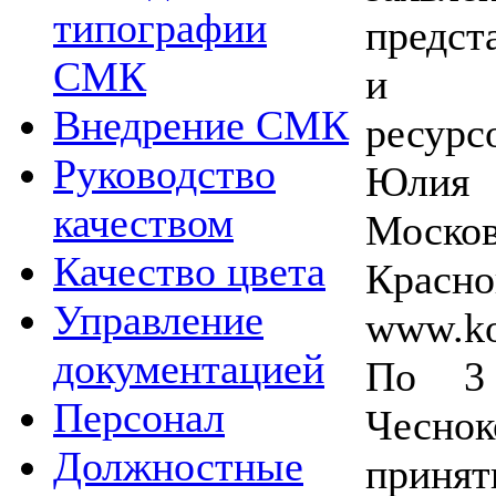
типографии
предст
СМК
и ин
Внедрение СМК
ресур
Руководство
Юли
качеством
Моско
Качество цвета
Красно
Управление
www.ko
документацией
По 3 
Персонал
Чесно
Должностные
приня