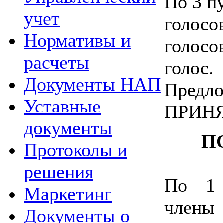
По 3 пу
учет
голосо
Нормативы и
голосо
расчеты
голос.
Документы НАП
Предло
Уставные
ПРИНЯ
документы
П
Протоколы и
решения
По 1 
Маркетинг
чле
Документы о