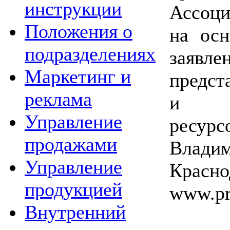
инструкции
Ассоци
Положения о
на осн
подразделениях
заяв
Маркетинг и
предст
реклама
и ин
Управление
ресурс
продажами
Влад
Управление
Красно
продукцией
www.pro
Внутренний