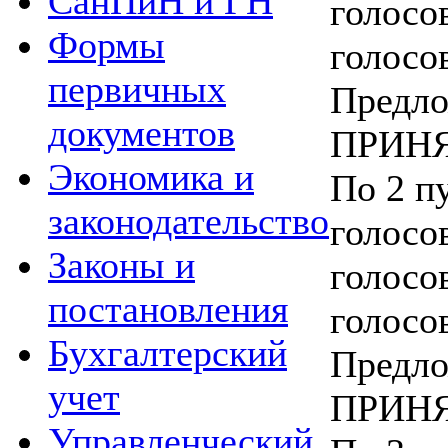
СанПиН и ГН
голосо
Формы
голосо
первичных
Предло
документов
ПРИНЯ
Экономика и
По 2 пу
законодательство
голосо
Законы и
голосо
постановления
голосо
Бухгалтерский
Предло
учет
ПРИНЯ
Управленческий