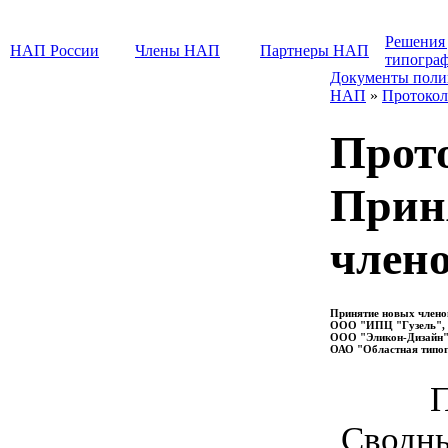
Решения
НАП России
Члены НАП
Партнеры НАП
типогра
Документы поли
НАП
»
Протокол
Прот
Прин
член
Принятие новых члено
ООО "ИПЦ "Гузель", г
ООО "Эликон-Дизайн", 
ОАО "Областная типогр
Сводны