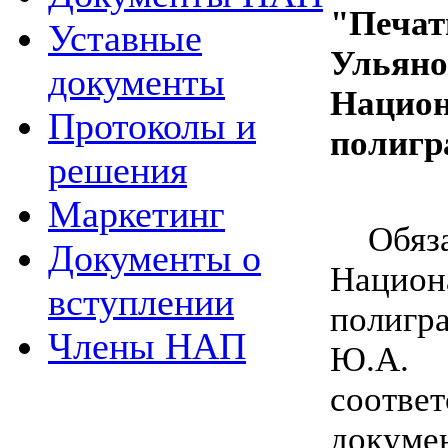
"Печ
Уставные
Ульяно
документы
Нацио
Протоколы и
полигр
решения
Маркетинг
Обя
Документы о
Нацио
вступлении
полиг
Члены НАП
Ю.А
соотве
док