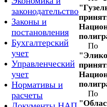
Экономика и
"Гузе
законодательство
при
Законы и
Нацио
постановления
полигр
Бухгалтерский
П
учет
"Элико
Управленческий
при
учет
Нацио
полигр
Нормативы и
П
расчеты
"Обла
Документы НАП