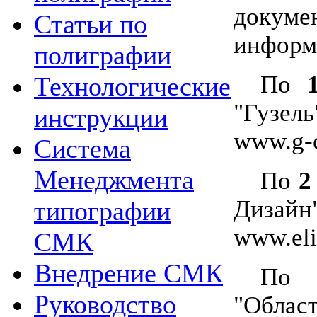
док
Статьи по
информ
полиграфии
По
Технологические
"Гузел
инструкции
www.g-c
Система
Менеджмента
По
2
Диза
типографии
www.eli
СМК
Внедрение СМК
П
Руководство
"Обла