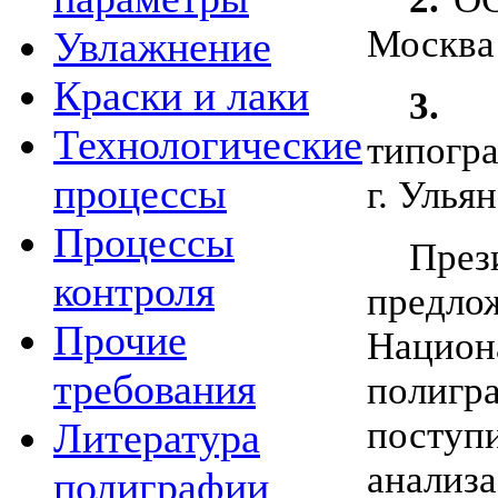
Москва
Увлажнение
Краски и лаки
3.
О
Технологические
типогр
процессы
г. Улья
Процессы
През
контроля
пред
Прочие
Нацио
требования
полигр
посту
Литература
анали
полиграфии