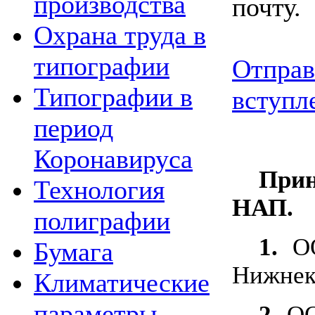
производства
почту.
Охрана труда в
типографии
Отправ
Типографии в
вступл
период
Коронавируса
Прин
Технология
НАП.
полиграфии
1.
ОО
Бумага
Нижнек
Климатические
параметры
2.
ООО