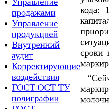
Управление
кода: 
продажами
капит
Управление
приори
продукцией
ситуац
Внутренний
сроки 
аудит
маркир
Корректирующие
воздействия
“Сей
ГОСТ ОСТ ТУ
маркир
полиграфии
молоч
ГОСТ