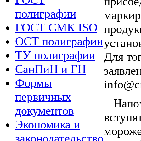
присо
полиграфии
маркир
ГОСТ СМК ISO
продук
ОСТ полиграфии
устано
ТУ полиграфии
Для то
СанПиН и ГН
заявл
Формы
info@cr
первичных
Напо
документов
вступ
Экономика и
мороже
законодательство