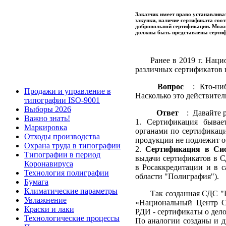
Заказчик имеет право устанавлива
закупки, наличие сертификата соот
добровольной сертификации. Можн
должны быть представлены серти
Ранее в 2019 г. Нац
различных сертификатов 
Вопрос
: Кто-нибу
Продажи и управление в
Насколько это действител
типографии ISO-9001
Выборы 2026
Ответ
: Давайте ра
Важно знать!
1. Сертификация бывает
Маркировка
органами по сертификаци
Отходы производства
продукции не подлежит об
Охрана труда в типографии
2.
Сертификация в Сис
Типографии в период
выдачи сертификатов в 
Коронавируса
в Росаккредитации и в с
Технология полиграфии
области "Полиграфия").
Бумага
Климатические параметры
Так созданная СДС "
Увлажнение
«Национальный Центр С
Краски и лаки
РДИ - сертификаты о дел
Технологические процессы
По аналогии созданы и 