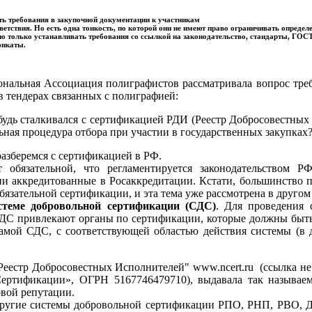
ть требования в закупочной документации к участникам
ветствия. Но есть одна тонкость, по которой они не имеют право ограничивать определ
о только устанавливать требования со ссылкой на законодательство, стандарты, ГО
фикаты.
иональная Ассоциация полиграфистов рассматривала вопрос тре
в тендерах связанных с полиграфией:
дь сталкивался с сертификацией РДИ (Реестр Добросовестных
ьная процедура отбора при участии в государственных закупках
зберемся с сертификацией в РФ.
 обязательной, что регламентируется законодательством Р
и аккредитованные в Росаккредитации. Кстати, большинство 
язательной сертификации, и эта тема уже рассмотрена в другом
теме добровольной сертификации (СДС)
. Для проведения 
СДС привлекают органы по сертификации, которые должны быт
амой СДС, с соответствующей областью действия системы (в 
Реестр Добросовестных Исполнителей" www.ncert.ru (ссылка не
ертификации», ОГРН 5167746479710), выдавала так называе
овой репутации.
другие системы добровольной сертификации РПО, РНП, РВО,