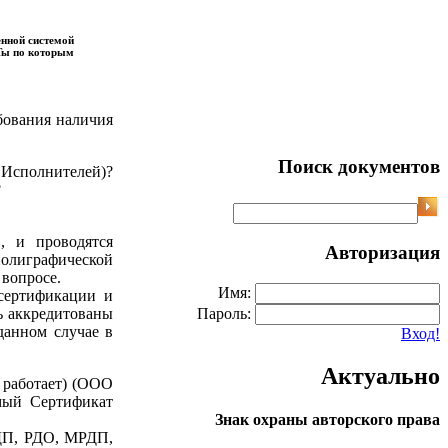
енной системой
СТы по которым
бования наличия
Поиск документов
 Исполнителей)?
?
Ф, и проводятся
Авторизация
полиграфической
 вопросе.
Имя:
сертификации и
ь аккредитованы
Пароль:
данном случае в
Вход!
Актуально
 работает) (ООО
мый Сертификат
Знак охраны авторского права
 ДП, РДО, МРДП,