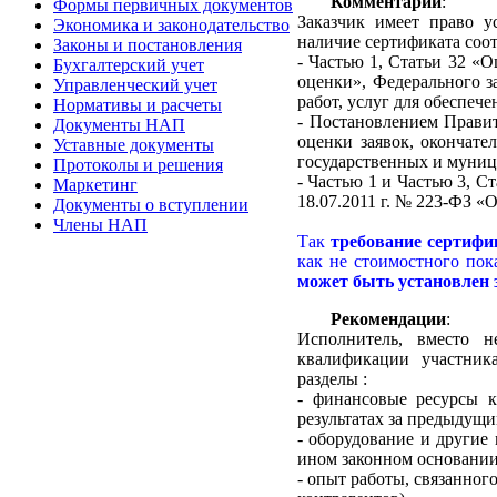
Комментарий
:
Формы первичных документов
Заказчик имеет право у
Экономика и законодательство
наличие сертификата соот
Законы и постановления
- Частью 1, Статьи 32 «
Бухгалтерский учет
оценки», Федерального з
Управленческий учет
работ, услуг для обеспе
Нормативы и расчеты
- Постановлением Правит
Документы НАП
оценки заявок, окончате
Уставные документы
государственных и муни
Протоколы и решения
- Частью 1 и Частью 3, Ст
Маркетинг
18.07.2011 г. № 223-ФЗ «
Документы о вступлении
Члены НАП
Так
требование сертиф
как не стоимостного пок
может быть установлен 
Рекомендации
:
Исполнитель, вместо н
квалификации участник
разделы :
- финансовые ресурсы к
результатах за предыдущи
- оборудование и другие
ином законном основании
- опыт работы, связанног