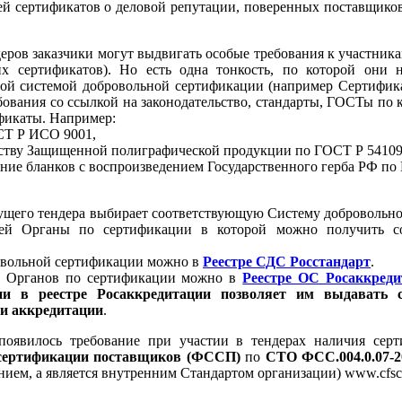
й сертификатов о деловой репутации, поверенных поставщико
ров заказчики могут выдвигать особые требования к участника
х сертификатов). Но есть одна тонкость, по которой они 
ной системой добровольной сертификации (например Сертифи
ебования со ссылкой на законодательство, стандарты, ГОСТы по
фикаты. Например:
СТ Р ИСО 9001,
дству Защищенной полиграфической продукции по ГОСТ Р 54109
ение бланков с воспроизведением Государственного герба РФ по 
ущего тендера выбирает соответствующую Систему добровольн
ей Органы по сертификации в которой можно получить с
овольной сертификации можно в
Реестре СДС Росстандарт
.
ю Органов по сертификации можно в
Реестре ОС Росаккреди
ии в реестре Росаккредитации позволяет им выдавать 
ти аккредитации
.
появилось требование при участии в тендерах наличия сер
сертификации поставщиков (ФССП)
по
СТО ФСС.004.0.07-2
ием, а является внутренним Стандартом организации) www.cfsc