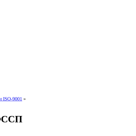
и ISO-9001
»
 ФССП