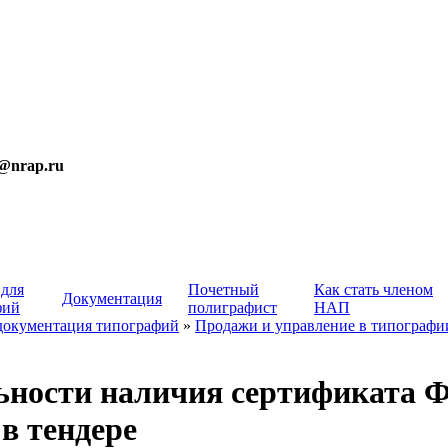
t@nrap.ru
 для
Почетный
Как стать членом
Документация
фий
полиграфист
НАП
документация типографий
»
Продажи и управление в типографи
льности наличия сертификата
 в тендере