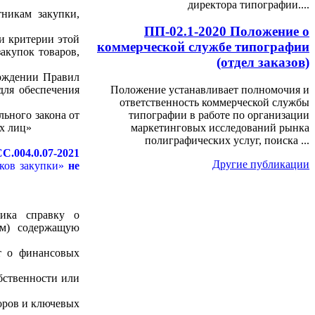
директора типографии....
тникам закупки,
ПП-02.1-2020 Положение о
и критерии этой
коммерческой службе типографии
акупок товаров,
(отдел заказов)
ерждении Правил
для обеспечения
Положение устанавливает полномочия и
ответственность коммерческой службы
льного закона от
типографии в работе по организации
их лиц»
маркетинговых исследований рынка
полиграфических услуг, поиска ...
.004.0.07-2021
Другие публикации
иков закупки»
не
чика справку о
ем) содержащую
т о финансовых
бственности или
воров и ключевых