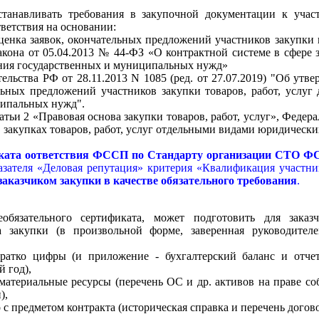
станавливать требования в закупочной документации к учас
ветствия на основании:
Оценка заявок, окончательных предложений участников закупки 
акона от 05.04.2013 № 44-ФЗ «О контрактной системе в сфере з
чения государственных и муниципальных нужд»
ельства РФ от 28.11.2013 N 1085 (ред. от 27.07.2019) "Об утв
льных предложений участников закупки товаров, работ, услуг 
ципальных нужд".
атьи 2 «Правовая основа закупки товаров, работ, услуг», Федера
О закупках товаров, работ, услуг отдельными видами юридическ
иката
оответствия ФССП по Стандарту организации СТО ФСС
азателя «Деловая репутация» критерия «Квалификация участн
заказчиком закупки в качестве обязательного требования
.
еобязательного сертификата, может подготовить для заказ
а закупки (в произвольной форме, заверенная руководител
ратко цифры (и приложение - бухгалтерский баланс и отче
й год),
 материальные ресурсы (перечень ОС и др. активов на праве со
),
о с предметом контракта (историческая справка и перечень дого