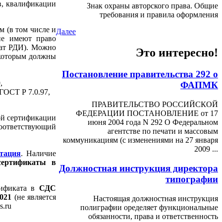
в, квалификации
Знак охраны авторского права. Общие
требования и правила оформления
м (в том числе и
Далее
не имеют право
кат РДИ). Можно
Это интересно!
 которым должны
Постановление правительства 292 о
,
ФАПМК
ГОСТ Р 7.0.97,
ПРАВИТЕЛЬСТВО РОССИЙСКОЙ
ФЕДЕРАЦИИ ПОСТАНОВЛЕНИЕ от 17
ой сертификации
июня 2004 года N 292 О Федеральном
оответствующий
агентстве по печати и массовым
коммуникациям (с изменениями на 27 января
2009 ...
тация
. Наличие
сертификаты в
Должностная инструкция директора
типографии
тификата в
СДС
021
(не является
Настоящая должностная инструкция
s.ru
полиграфии оределяет функциональные
обязанности, права и ответственность