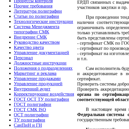
Процессы контроля
ЕРДП связанных с выдаче
Прочие требования
участников закупки и пр.
Литература полиграфии
Статьи по полиграфии
При проведении тенде
Технологические инструкции
наличии соответствующи
Система Менеджмента
ограничивать определен
типографии СМК
только устанавливать тр
Внедрение СМК
быть представлены серти
Руководство качеством
- сертификат СМК по ГО
Качество цвета
- сертификат по произво
Управление документацией
- сертификат на изготовл
Персонал
и т.п.
Должностные инструкции
Положения о подразделениях
Сам исполнитель буд
Маркетинг и реклама
и аккредитованные в н
Управление продажами
сертификат.
Управление продукцией
Проверить системы добр
Внутренний аудит
Проверить аккредитаци
Корректирующие воздействия
органа по сертификац
ГОСТ ОСТ ТУ полиграфии
соответствующей облас
ГОСТ полиграфии
В настоящее время 
ГОСТ СМК ISO
Федеральная системы 
ОСТ полиграфии
государственным требован
ТУ полиграфии
СанПиН и ГН