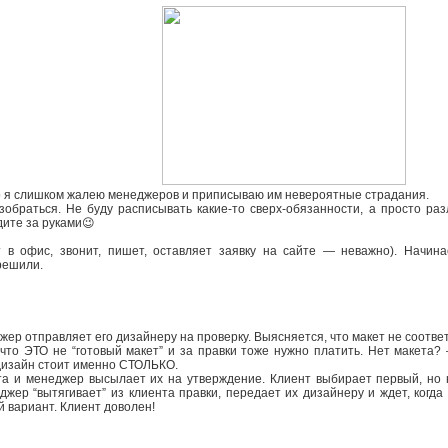
то я слишком жалею менеджеров и приписываю им невероятные страдания.
зобраться. Не буду расписывать какие-то сверх-обязанности, а просто р
дите за руками😉
т в офис, звонит, пишет, оставляет заявку на сайте — неважно). Начин
решили.
ер отправляет его дизайнеру на проверку. Выясняется, что макет не соответ
что ЭТО не “готовый макет” и за правки тоже нужно платить. Нет макета?
дизайн стоит именно СТОЛЬКО.
та и менеджер высылает их на утверждение. Клиент выбирает первый, но на
жер “вытягивает” из клиента правки, передает их дизайнеру и ждет, когда 
 вариант. Клиент доволен!