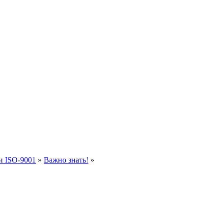
и ISO-9001
»
Важно знать!
»