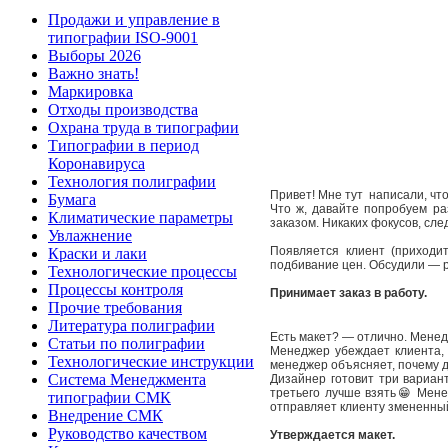
Продажи и управление в
типографии ISO-9001
Выборы 2026
Важно знать!
Маркировка
Отходы производства
Охрана труда в типографии
Типографии в период
Коронавируса
Технология полиграфии
Привет! Мне тут написали, ч
Бумага
Что ж, давайте попробуем ра
Климатические параметры
заказом. Никаких фокусов, сле
Увлажнение
Появляется клиент (приходи
Краски и лаки
подбивание цен. Обсудили — 
Технологические процессы
Процессы контроля
Принимает заказ в работу.
Прочие требования
Литература полиграфии
Есть макет? — отлично. Менедж
Статьи по полиграфии
Менеджер убеждает клиента, 
Технологические инструкции
менеджер объясняет, почему 
Система Менеджмента
Дизайнер готовит три вариан
третьего лучше взять😁 Менед
типографии СМК
отправляет клиенту змененный
Внедрение СМК
Руководство качеством
Утверждается макет.