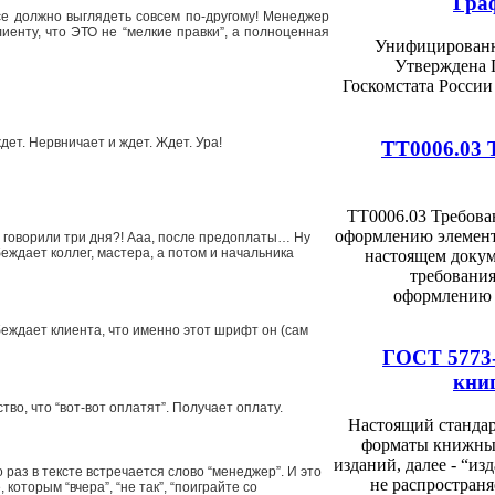
Гра
 все должно выглядеть совсем по-другому! Менеджер
иенту, что ЭТО не “мелкие правки”, а полноценная
Унифицированн
Утверждена 
Госкомстата России
дет. Нервничает и ждет. Ждет.
Ура!
ТТ0006.03 
ТТ0006.03 Требова
оформлению элемент
же говорили три дня?! Ааа, после предоплаты… Ну
еждает коллег, мастера, а потом и начальника
настоящем доку
требования
оформлению 
беждает клиента, что именно этот шрифт он (сам
ГОСТ 5773
кни
во, что “вот-вот оплатят”. Получает оплату.
Настоящий стандар
форматы книжны
изданий, далее - “из
 раз в тексте встречается слово “менеджер”.
И это
не распространя
 которым “вчера”, “не так”, “поиграйте со