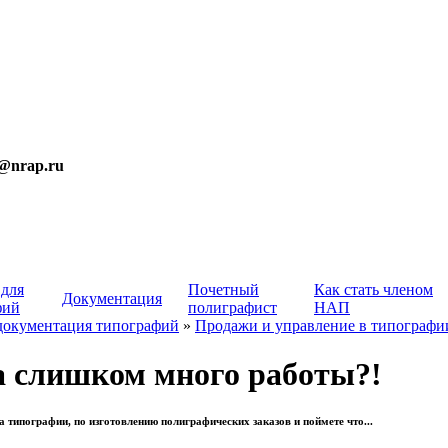
t@nrap.ru
 для
Почетный
Как стать членом
Документация
фий
полиграфист
НАП
документация типографий
»
Продажи и управление в типографи
а слишком много работы?!
 типографии, по изготовлению полиграфических заказов и поймете что...