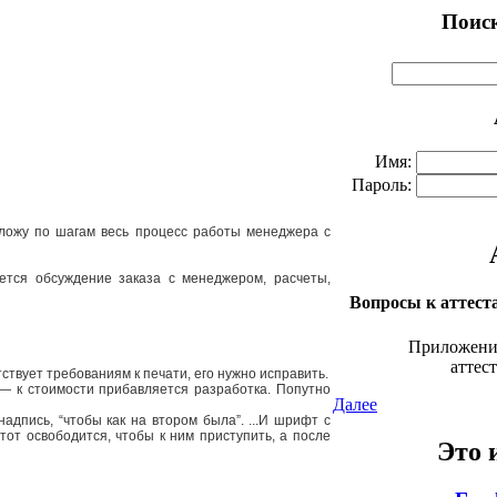
Поис
Имя:
Пароль:
азложу по шагам весь процесс работы менеджера с
ается обсуждение заказа с менеджером, расчеты,
Вопросы к аттест
Приложени
аттес
ствует требованиям к печати, его нужно исправить.
 — к стоимости прибавляется разработка. Попутно
Далее
дпись, “чтобы как на втором была”. ...И шрифт с
тот освободится, чтобы к ним приступить, а после
Это 