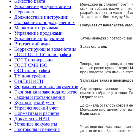
Качество цвета
Менеджер выставляет счет... 
Управление документацией
скрипит зубами, радуется, что
Персонал
разработка нового макета. И д
Должностные инструкции
Уговаривает. Дает скидку 5%.
Положения о подразделениях
Получает от начальства нагоня
Маркетинг и реклама
Управление продажами
Управление продукцией
Затем менеджер повторно выст
Внутренний аудит
Заказ оплачен.
Корректирующие воздействия
ГОСТ ОСТ ТУ полиграфии
ГОСТ полиграфии
Теперь, наконец, менеджер мо
ГОСТ СМК ISO
мне все равно нужно “вчера”! 
ОСТ полиграфии
производства, что именно этот
ТУ полиграфии
Запускает заказ в производст
СанПиН и ГН
Формы первичных документов
Спустя время, менеджер получ
Экономика и законодательство
клиент!) выбрал и утвердил. 
Законы и постановления
Отдает заказ.
Бухгалтерский учет
До финала осталось совсем не
Управленческий учет
Менеджер выставляет счет на о
Нормативы и расчеты
Выдыхает.
Документы НАП
Уставные документы
У вас еще остались сомнения 
Протоколы и решения
далеко не все обязанности, и