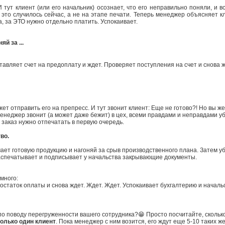
И тут клиент (или его начальник) осознает, что его неправильно поняли, и
 это случилось сейчас, а не на этапе печати.
Теперь менеджер объясняет кл
а, за ЭТО нужно отдельно платить. Успокаивает.
й за ...
авляет счет на предоплату и ждет. Проверяет поступления на счет и снова ж
жет отправить его на препресс.
И тут звонит клиент: Еще не готово?! Но вы 
Менеджер звонит (а может даже бежит) в цех, всеми правдами и неправдами уб
 заказ нужно отпечатать в первую очередь.
во.
ает готовую продукцию и нагоняй за срыв производственного плана. Затем у
Распечатывает и подписывает у начальства закрывающие документы.
много:
статок оплаты и снова ждет. Ждет. Ждет. Успокаивает бухгалтерию и начальст
по поводу перегруженности вашего сотрудника?😁 Просто посчитайте, сколько
только один клиент
. Пока менеджер с ним возится, его ждут еще 5-10 таких же,