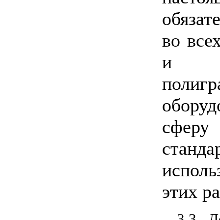
обязат
во все
и л
полигр
оборуд
сфе
станд
испол
этих р
3.3 Д