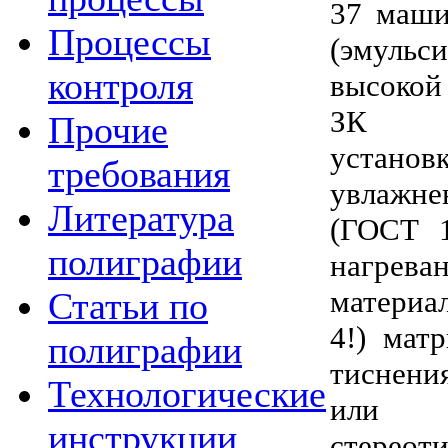
37 маши
Процессы
(эмульс
контроля
высокой 
ЗК ка
Прочие
устано
требования
увлажне
Литература
(ГОСТ 1
полиграфии
нагре
материа
Статьи по
4!) мат
полиграфии
тиснени
Технологические
или 
инструкции
стереот