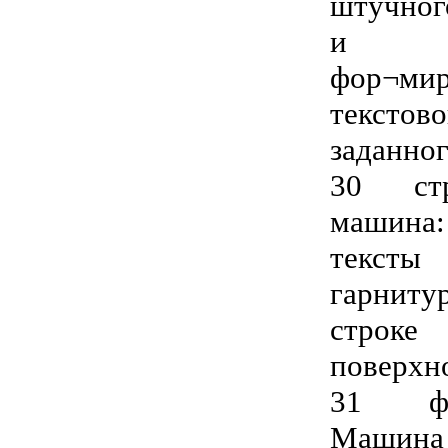
штучног
и по
фор¬ми
тексто
заданно
30 стр
машина
тексты
гарниту
строке
поверхн
31 фо
Маши