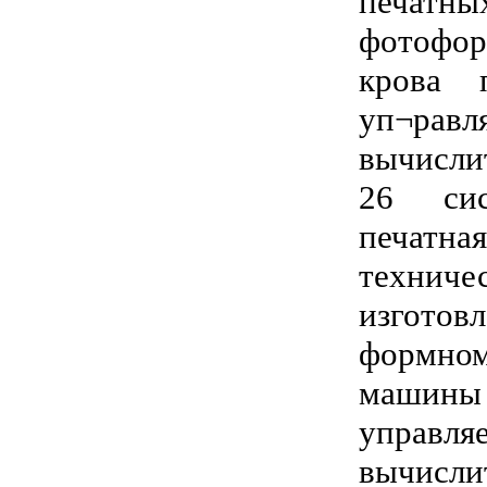
печатны
фотофор
крова 
уп¬рав
вычисли
26 си
печатн
технич
изготов
формно
маши
управ
вычисли