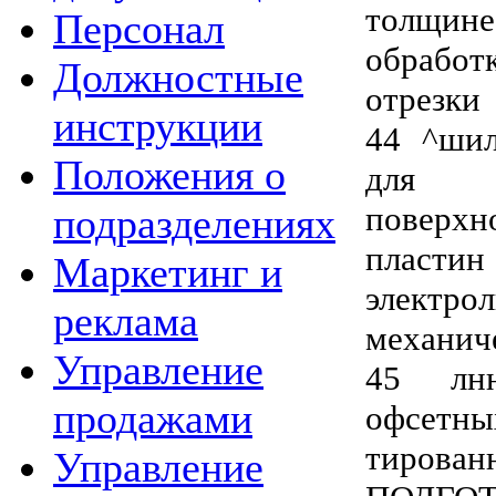
толщине
Персонал
обрабо
Должностные
отрезки
инструкции
44 ^шил
Положения о
для у
поверхн
подразделениях
плас
Маркетинг и
элект
реклама
механич
Управление
45 лнн
продажами
офсет
тирован
Управление