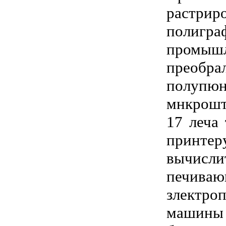
раст
полигра
промыш
преоб
полупю
мнкрошт
17 леча
принте
вычисли
печива
злектр
машины