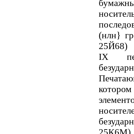
бумажн
носи
последо
(нлн} г
25Й68)
IX печ
безуд
Печата
котор
элемен
носител
безуда
25К6М)