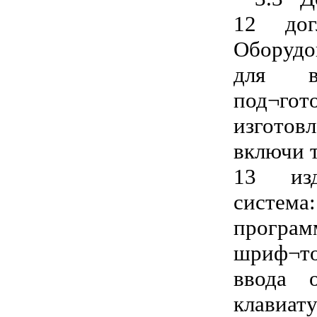
12 догл
Оборудо
для вы
под¬гот
изгото
включи 
13 изда
система
прогр
шриф¬то
ввода о
клавиат