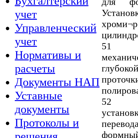
Бухгалтерский
для фо
Устано
учет
хроми
Управленческий
цилиндр
учет
51 о
Нормативы и
механи
расчеты
глубок
прото
Документы НАП
полиров
Уставные
52 пн
документы
устано
Протоколы и
перевод
формн
решения