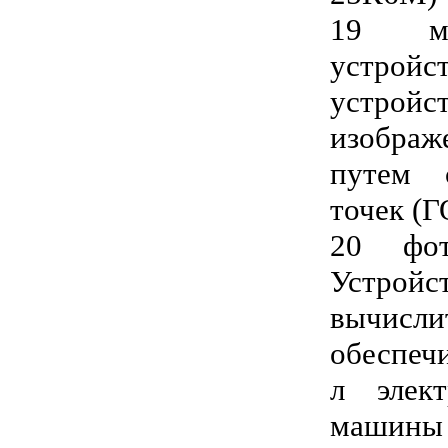
19 ма
устро
устро
изображ
путем 
точек (
20 фот
Устр
вычис
обеспеч
л элект
машины 