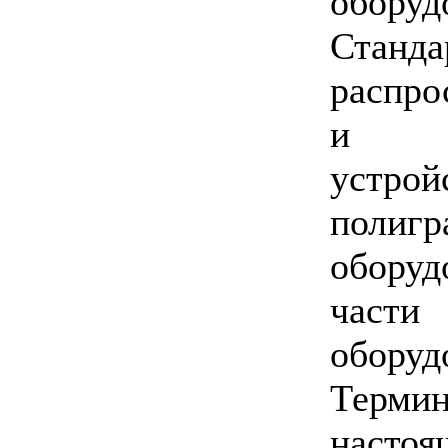
оборуд
Ст
распро
и к
уст
полигр
обору
час
оборуд
Терми
насто