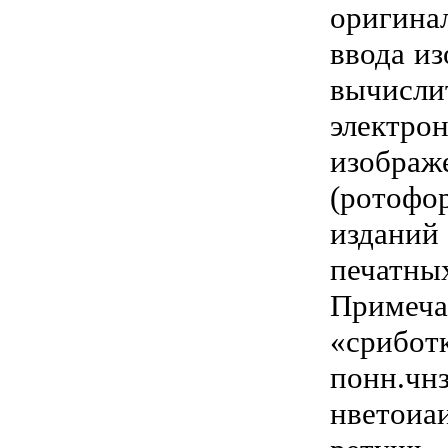
оригина
ввода и
вычис
элект
изображ
(ротоф
изданий
печатны
Примеча
«сриб
понн.ч
нветоиаи