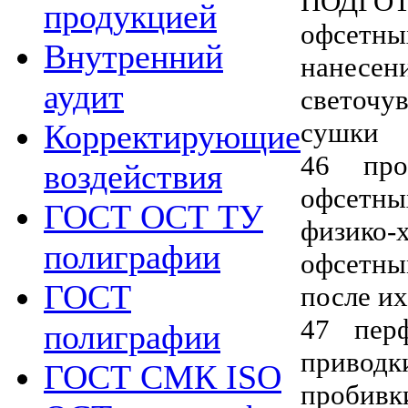
ПОДГО
продукцией
офсетн
Внутренний
нане
аудит
светочу
сушки
Корректирующие
46 про
воздействия
офсетны
ГОСТ ОСТ ТУ
физико
полиграфии
офсетн
ГОСТ
после и
47 пер
полиграфии
привод
ГОСТ СМК ISO
пробивк