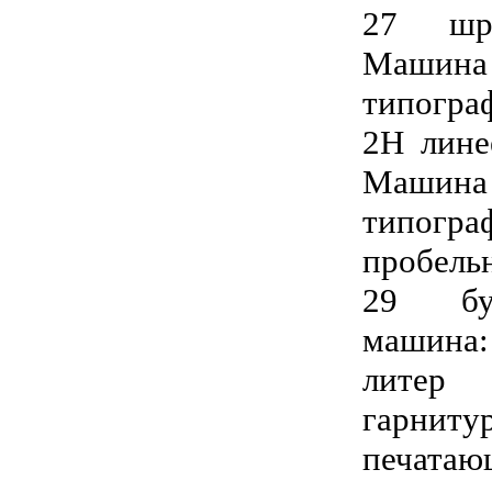
27 шри
Маши
типогра
2Н лине
Маши
типог
пробель
29 бук
машина
литер
гарни
печата