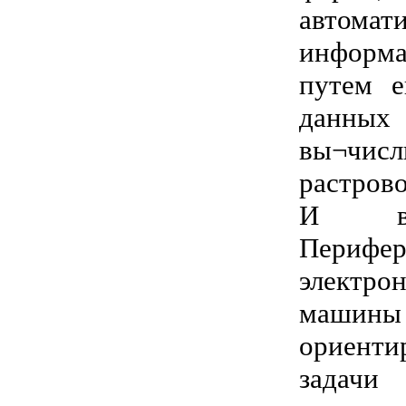
автома
информа
путем е
данны
вы¬чис
растров
И вер
Периф
электр
машины 
ориент
задачи