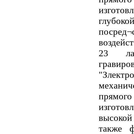
изготов
глубоко
посред
воздейс
23 лаз
грави
"Злек
механи
прямо
изгото
высокой
также ф