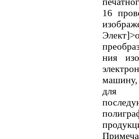
печатног
16 пров
изоб
Элект]>
преобра
ния изо
электр
машину,
для
после
полигр
продукц
Прим