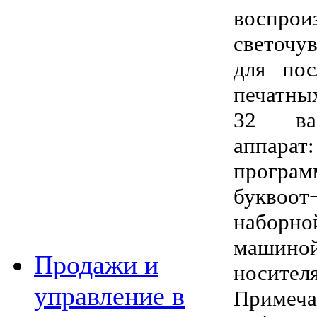
воспро
светочу
для пос
печатны
32 ваб
аппарат
прог
буквоот
наборн
машин
Продажи и
носител
управление в
Приме