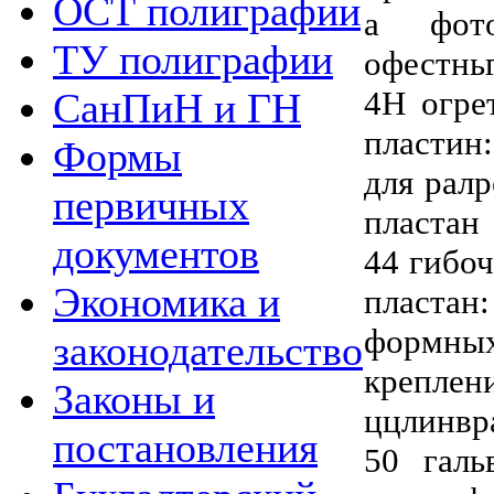
ОСТ полиграфии
а фот
ТУ полиграфии
офестнь
4Н огре
СанПиН и ГН
пластин
Формы
для рал
первичных
пластан
документов
44 гибо
Экономика и
пластан
формн
законодательство
крепл
Законы и
ццлинвр
постановления
50 галь