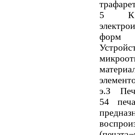
трафаре
5 К 
электро
форм т
Устрой
микроо
материа
элемент
э.З Печ
54 печ
пред
воспро
(печат