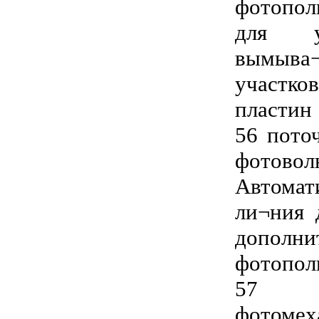
фотопол
для уд
вымыва
участ
пластин
56 пото
фотов
Автома
ли¬ния 
дополни
фотопол
57 о
фотомех