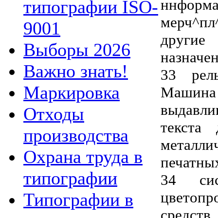
ннфор
типографии ISO-
мерч^пл
9001
другие
Выборы 2026
назначе
Важно знать!
33 рель
Маркировка
Маши
выдавли
Отходы
текста
производства
металл
Охрана труда в
печатны
типографии
34 сис
цветопр
Типографии в
средств