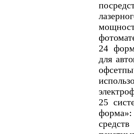
посре
лазерн
мощно
фотомат
24 форм
для авто
офсетпы
использ
электро
25 сист
форма»:
средст