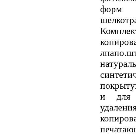
форм
шелкот
Компл
копиро
лпапо
нату
синтетич
покрыту
и для 
удале
копир
печат