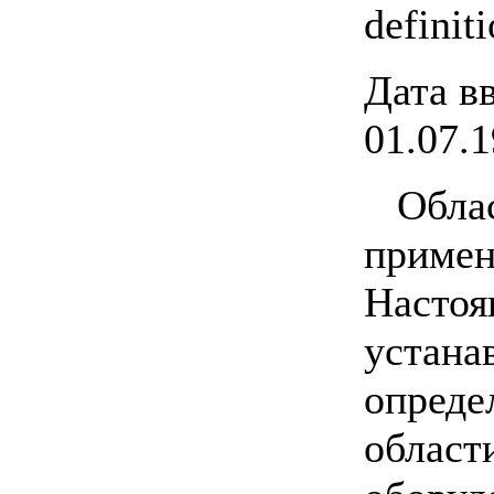
definit
Дата в
01.07.
Обл
приме
Наст
устан
опред
област