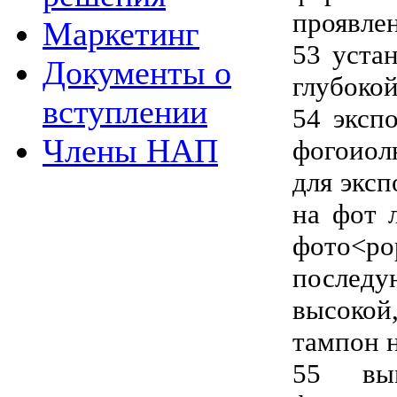
проявле
Маркетинг
53 уста
Документы о
глубокой
вступлении
54 эксп
Члены НАП
фогоиол
для экс
на фот 
фото
послед
высоко
тампон 
55 вы