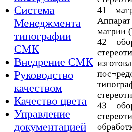
Система
41 матр
Аппара
Менеджмента
матрии 
типографии
42 обо
СМК
стереот
Внедрение СМК
изгото
пос¬р
Руководство
типог
качеством
стереот
Качество цвета
43 обо
Управление
стереот
документацией
обработк