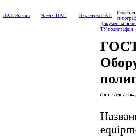
Решения
НАП России
Члены НАП
Партнеры НАП
типогра
Документы поли
ТУ полиграфии
ГОСТ
Обор
поли
ГОСТ Р 51205-98 Обор
Назван
equipm