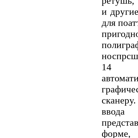
ретушь,
и други
для поат
при
полигра
носпрсш
14 у
автом
графиче
сканеру.
ввод
предста
форме