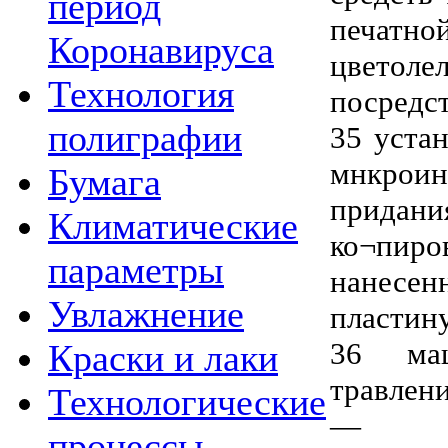
период
печат
Коронавируса
цвето
Технология
посредс
полиграфии
35 уста
мнкрои
Бумага
придан
Климатические
ко¬пи
параметры
нанес
Увлажнение
пластину
36 маш
Краски и лаки
травлени
Технологические
—
процессы