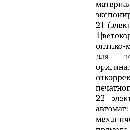
матери
экспони
21 (элек
1|веток
оптико-
для по
оригин
откорр
печатног
22 элек
автомат
механи
прямо