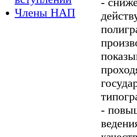
- сниж
Члены НАП
действ
полигр
произв
показы
проход
госуда
типогр
- повы
ведени
качест