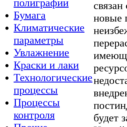
полиграфии
связан
Бумага
новые 
Климатические
неизб
параметры
перера
Увлажнение
имеющи
Краски и лаки
ресурс
Технологические
недоста
процессы
внедре
Процессы
постин
контроля
будет 