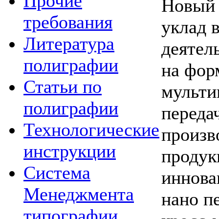
Прочие
Новый 
требования
уклад 
Литература
деятел
полиграфии
на фор
Статьи по
мульти
полиграфии
переда
Технологические
произв
инструкции
продук
Система
иннова
Менеджмента
нано пе
типографии