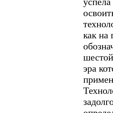
успела
освоит
технол
как на
обозна
шестой
эра ко
примен
Технол
задолг
опреде