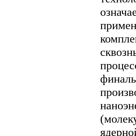
означа
примен
компле
сквозн
процес
финаль
произв
наноэн
(молек
ядерно