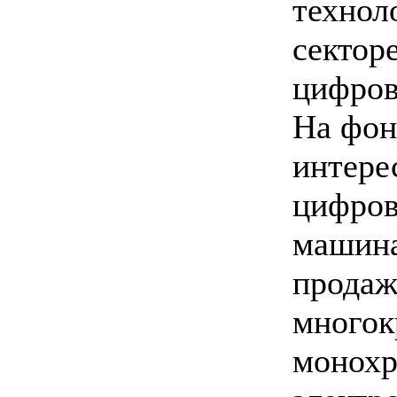
технол
сектор
цифров
На фон
интере
цифро
машина
продаж
многок
монох