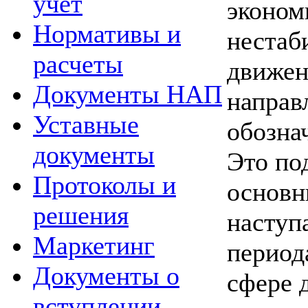
учет
эконом
Нормативы и
нестаб
расчеты
движен
Документы НАП
направ
Уставные
обозна
документы
Это по
Протоколы и
основн
решения
наступ
Маркетинг
период
Документы о
сфере 
вступлении