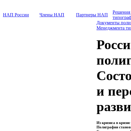
Решения
НАП России
Члены НАП
Партнеры НАП
типогра
Документы поли
Менеджмента т
Росс
полиг
Состо
и пе
разв
Из кризиса в кризис
Полиграфия станов