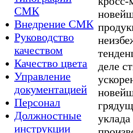
кросс-
СМК
новейш
Внедрение СМК
продук
Руководство
неизбе
качеством
тенден
Качество цвета
деле с
Управление
ускоре
документацией
новейш
Персонал
грядущ
Должностные
уклада
инструкции
произв