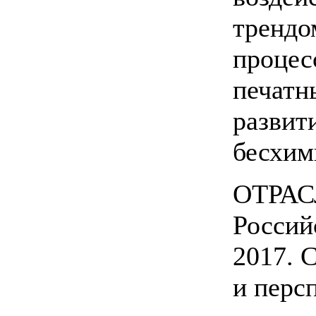
трендо
процес
печатн
развит
бесхим
ОТРА
Россий
2017. 
и перс