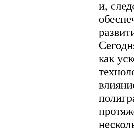
и, след
обеспе
развит
Сегодн
как ус
технол
влияни
полигр
протяж
нескол