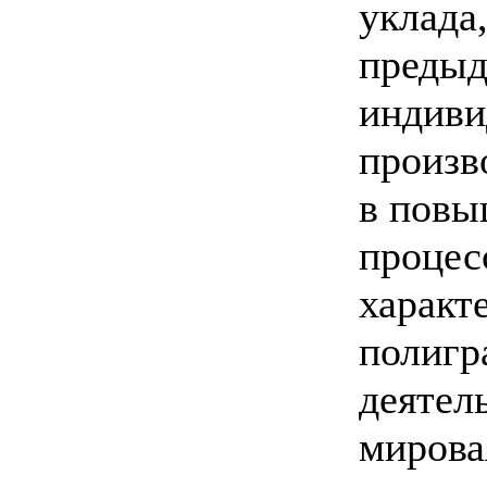
уклада
предыд
индиви
произв
в повы
процес
характ
полигр
деятел
мирова