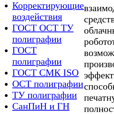
Корректирующие
взаимо
воздействия
средст
ГОСТ ОСТ ТУ
облачн
полиграфии
роботот
ГОСТ
возмож
полиграфии
произв
ГОСТ СМК ISO
эффект
ОСТ полиграфии
способ
ТУ полиграфии
печатн
СанПиН и ГН
полнос