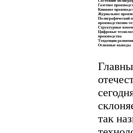
Состояние полигра
Газетное производс
Книжное производс
Журнальное произв
Полиграфический п
производственно-те
Структурные измене
Цифровые технолог
производства
Тенденции развития
Основные выводы
Главны
отечес
сегодн
склоня
так на
технол