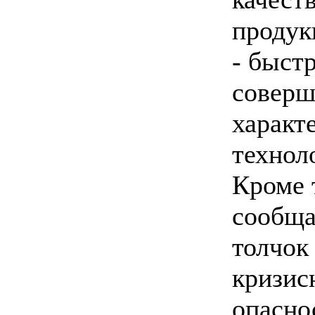
продук
- быст
соверш
характ
технол
Кроме 
сообща
толчок
кризис
опасно