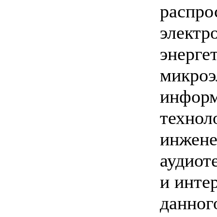
распро
электр
энерге
микроэ
инфор
технол
инжене
аудиот
и инте
данног