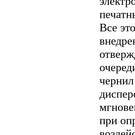
электр
печатн
Все это
внедре
отверж
очеред
чернил
диспер
мгнове
при оп
воздей