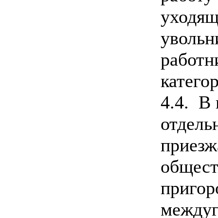
уходящ
увольн
работн
катего
4.4. В
отдель
приезж
общест
пригор
междуг