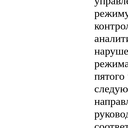
управл
режиму
контро
аналит
наруше
режима
пятого
следую
направ
руково
соотве