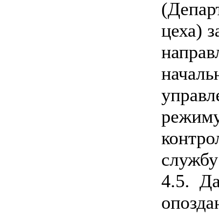
(Депар
цеха) 
направ
началь
управл
режиму
контрол
службу
4.5. Д
опозда