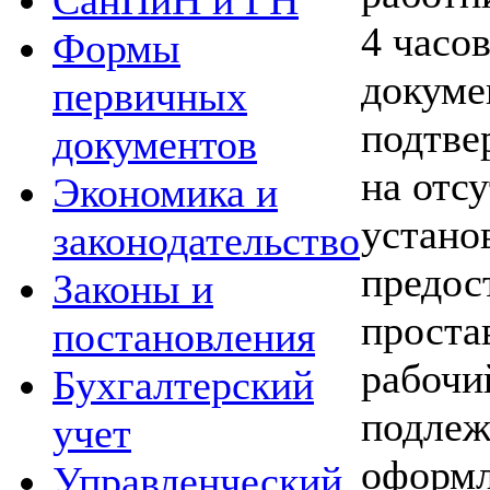
СанПиН и ГН
4 часов
Формы
докуме
первичных
подтве
документов
на отсу
Экономика и
устано
законодательство
предос
Законы и
проста
постановления
рабочи
Бухгалтерский
подлеж
учет
оформл
Управленческий