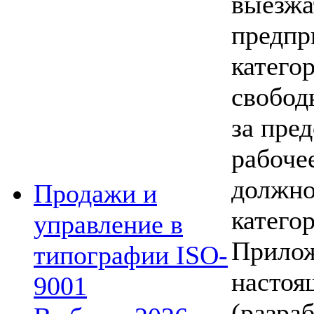
выезжа
предпр
катего
свобод
за пре
рабоче
должно
Продажи и
катего
управление в
Прилож
типографии ISO-
насто
9001
(разра