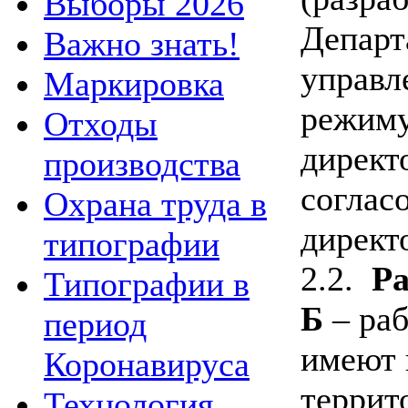
Выборы 2026
Департ
Важно знать!
управл
Маркировка
режиму
Отходы
директ
производства
соглас
Охрана труда в
директ
типографии
2.2.
Ра
Типографии в
Б
– раб
период
имеют 
Коронавируса
террит
Технология