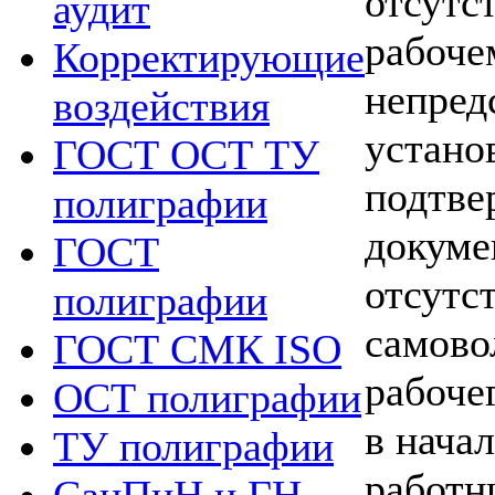
отсутс
аудит
рабоче
Корректирующие
непред
воздействия
устано
ГОСТ ОСТ ТУ
подтв
полиграфии
докуме
ГОСТ
отсутс
полиграфии
самово
ГОСТ СМК ISO
рабоче
ОСТ полиграфии
в нача
ТУ полиграфии
работн