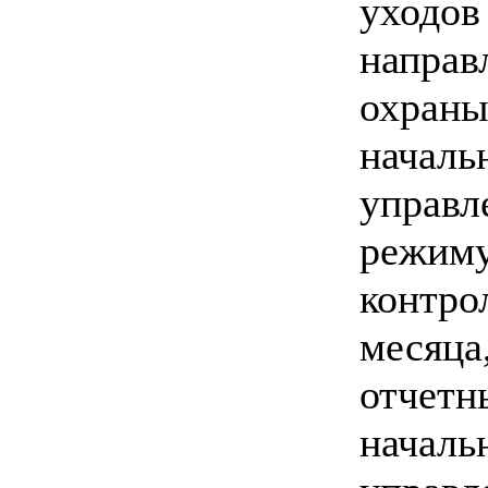
уходов
направ
охраны
началь
управл
режиму
контро
месяца
отчетн
началь