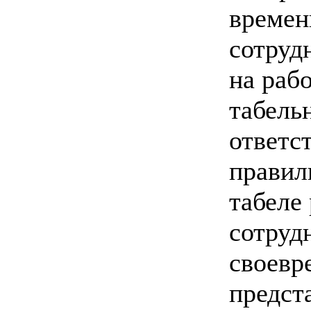
времен
сотруд
на раб
табель
ответс
правил
табеле
сотруд
своевр
предст