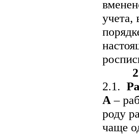
вменен
учета, 
порядк
настоя
роспис
2
2.1.
Ра
А
– раб
роду р
чаще о