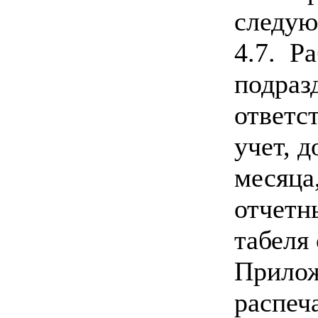
следую
4.7. Р
подраз
ответс
учет, д
месяца
отчетн
табеля
Прилож
распеч