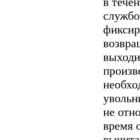
в тече
службо
фиксир
возвра
выходи
произв
необхо
увольн
не отно
время 
вычита