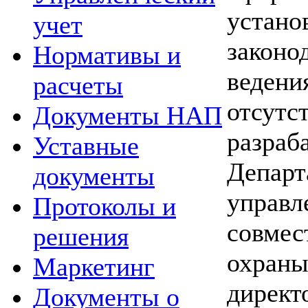
устано
учет
законо
Нормативы и
ведени
расчеты
отсутс
Документы НАП
разраб
Уставные
Департ
документы
управл
Протоколы и
совмес
решения
охраны
Маркетинг
директ
Документы о