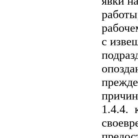
явки на
работы
рабоче
с изве
подраз
опозда
прежде
причин
1.4.4.
своевр
предос