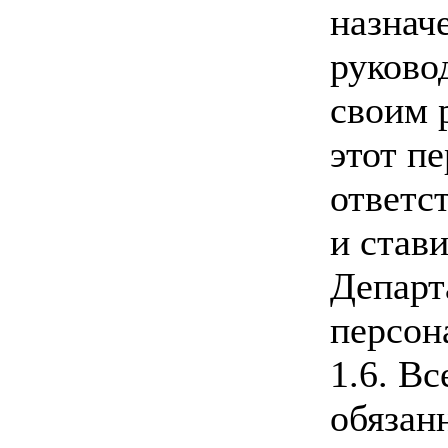
назнач
руково
своим 
этот п
ответс
и стави
Департ
персон
1.6. Вс
обязан