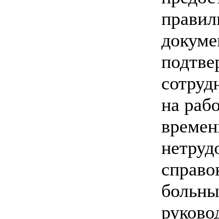
правил
докуме
подтве
сотруд
на раб
времен
нетруд
справо
больны
руково