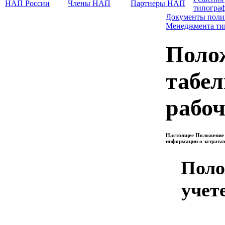
НАП России
Члены НАП
Партнеры НАП
типогра
Документы поли
Менеджмента т
Поло
табел
рабоч
Настоящее Положение в
информации о затрата
Поло
учет