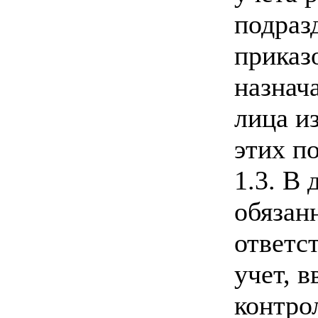
подраз
приказ
назнач
лица и
этих п
1.3. В
обязан
ответс
учет, 
контро