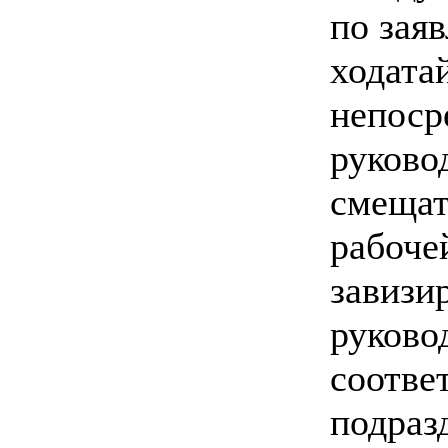
по зая
ходата
непоср
руково
смещат
рабоче
завизи
руково
соотве
подраз