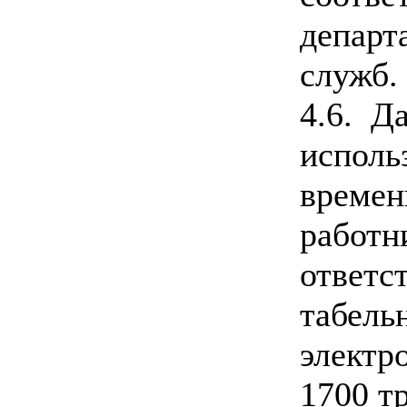
департ
служб.
4.6. Д
исполь
времен
работн
ответс
табель
электр
1700 т