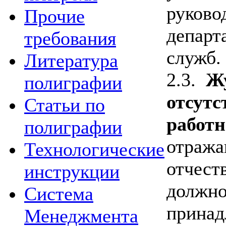
руково
Прочие
департ
требования
служб.
Литература
2.3.
Ж
полиграфии
отсут
Статьи по
работ
полиграфии
отража
Технологические
отчест
инструкции
должно
Система
принад
Менеджмента