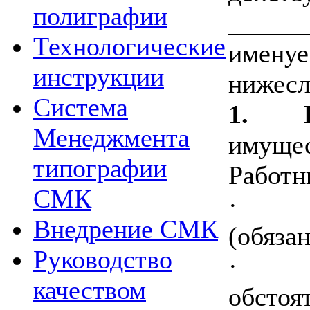
полиграфии
______
Технологические
именуе
инструкции
нижес
Система
1.
Менеджмента
имущес
типографии
Работн
СМК
·
Внедрение СМК
(обяза
Руководство
·
качеством
обстоя