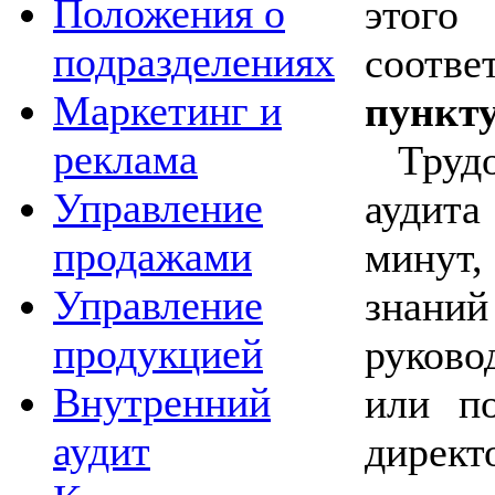
Положения о
это
подразделениях
соотв
Маркетинг и
пункт
реклама
Труд
Управление
аудита
продажами
минут,
Управление
знаний
продукцией
руково
Внутренний
или п
аудит
директ