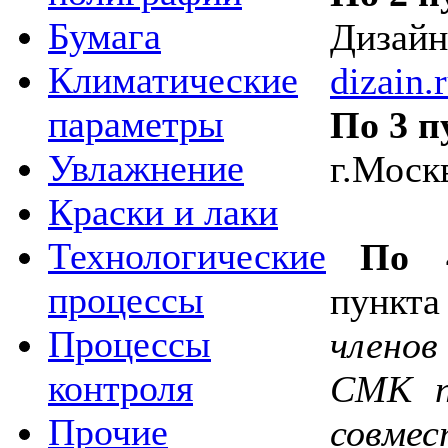
Бумага
Дизайн
Климатические
dizain.
параметры
По 3 
Увлажнение
г.Моск
Краски и лаки
Технологические
По 
процессы
пункт
Процессы
члено
контроля
СМК 
Прочие
совме