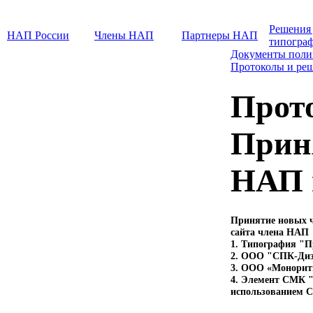
Решения
НАП России
Члены НАП
Партнеры НАП
типогра
Документы поли
Протоколы и ре
Прот
Прин
НАП 
Принятие новых ч
сайта члена НАП
1. Типография "П
2. ООО "СПК-Диз
3. ООО «Монорит
4. Элемент СМК "
использованием 