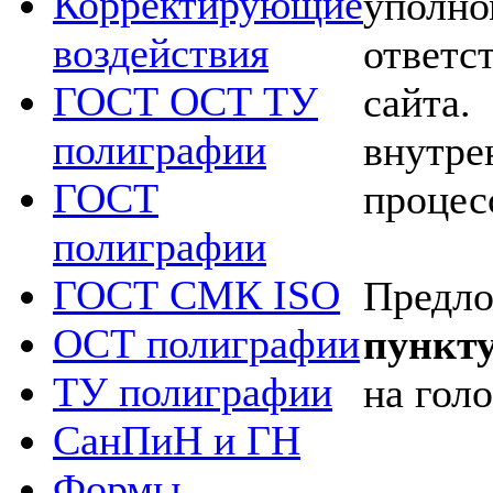
Корректирующие
упол
воздействия
ответ
ГОСТ ОСТ ТУ
сайта
полиграфии
внутре
ГОСТ
процес
полиграфии
ГОСТ СМК ISO
Предл
ОСТ полиграфии
пункт
ТУ полиграфии
на гол
СанПиН и ГН
Формы