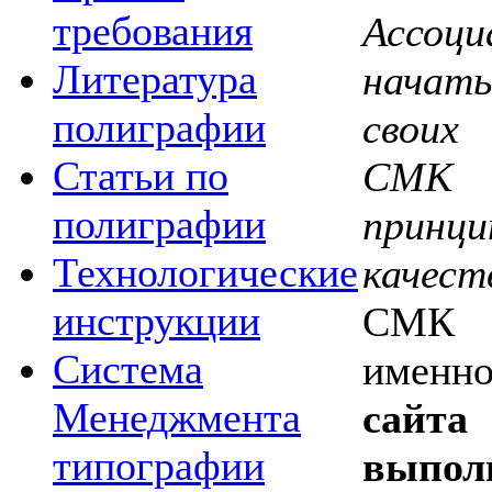
требования
Ассоц
Литература
начать
полиграфии
своих 
Статьи по
СМК 
полиграфии
прин
Технологические
качест
инструкции
СМК 
Система
именн
Менеджмента
сайт
типографии
выпо