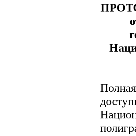
ПРОТ
о
г
Наци
Полная
доступ
Национ
полигр