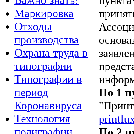
Важно знать!
пункт
Маркировка
принят
Отходы
Ассоци
производства
основа
Охрана труда в
заявле
типографии
предст
Типографии в
информ
период
По 1 
Коронавируса
"Принт
Технология
printlu
полиграфии
По 2 