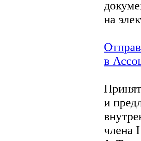
докуме
на эле
Отправ
в Ассо
Принят
и пред
внутре
члена