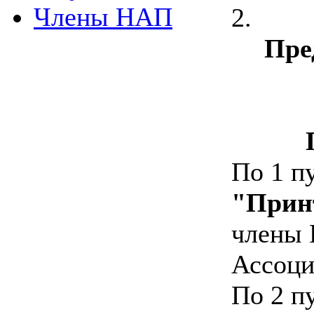
Члены НАП
2.
Пре
По
1 п
"Прин
члены 
Ассоци
По
2 п