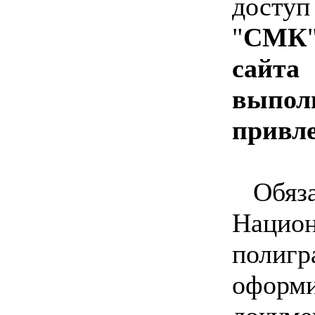
доступ
"
СМК
сайт
вып
привле
Обя
Нацио
полигр
оформ