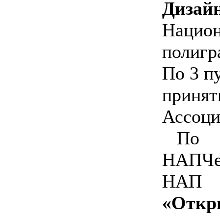
Дизай
Национ
полигр
По
3 п
принят
Ассоци
П
НАП
Че
НАП 
«Откр