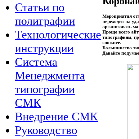
Коронав
Статьи по
Мероприятия отм
полиграфии
переходит на уд
организовать ма
Технологические
Проще всего айт
типографиям, гд
сложнее.
инструкции
Большинство тип
Давайте подумае
Система
Менеджмента
типографии
СМК
Внедрение СМК
Руководство