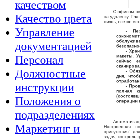
качеством
С офисом вс
Качество цвета
на удаленку. Гла
жизнь, все же ест
Управление
- Пе
сэкономи
обслужив
документацией
безопасно
- Хра
Персонал
макеты. У
сейчас е
сканирова
Должностные
- Обя
дня, что
отработан
инструкции
- Про
полная к
(состоявш
Положения о
операции 
подразделениях
Автоматизац
Маркетинг и
Настроенная п
присутствия” дл
задач, контроль 