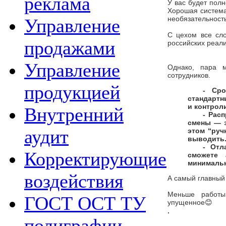
реклама
У вас будет пол
Хорошая система
необязательность
Управление
С цехом все сло
продажами
российских реали
Управление
Однако, пара 
сотрудников.
продукцией
- Сро
стандартн
и контрол
Внутренний
- Рас
смены — з
аудит
этом “руч
выводить
- Отл
Корректирующие
сможете 
минимальн
воздействия
А самый главный
Меньше работы
ГОСТ ОСТ ТУ
упущенное😊
.
полиграфии