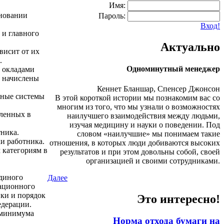
Имя:
сновании
Пароль:
Вход!
 и главного
Актуально
висит от их
.
Одноминутный менеджер
 окладами
ь начислены
Кеннет Бланшар, Спенсер Джонсон
фные системы
В этой короткой истории мы познакомим вас со
многим из того, что мы узнали о возможностях
еленных в
наилучшего взаимодействия между людьми,
изучая медицину и науки о поведении. Под
тника.
словом «наилучшие» мы понимаем такие
и работника.
отношения, в которых люди добиваются высоких
 категориям в
результатов и при этом довольны собой, своей
организацией и своими сотрудниками.
единого
Далее
кационного
ки и порядок
Это интересно!
едерации.
 минимума
Норма отхода бумаги на