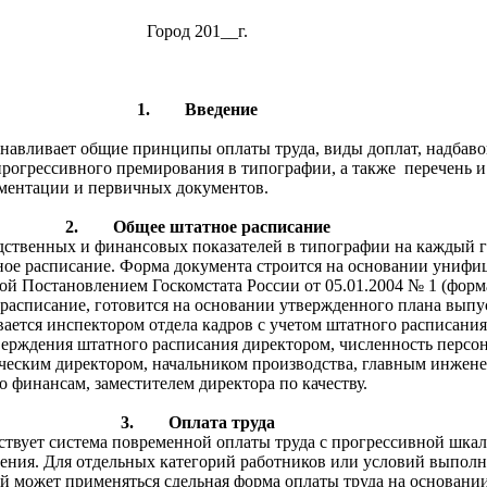
Город 201__г.
1.
Введение
навливает общие принципы оплаты труда, виды доплат, надбаво
рогрессивного премирования в типографии, а также перечень и
ментации и первичных документов.
2.
Общее штатное расписание
дственных и финансовых показателей в типографии на каждый 
ное расписание. Форма документа строится на основании униф
й Постановлением Госкомстата России от 05.01.2004 № 1 (форм
расписание, готовится на основании утвержденного плана выпу
ается инспектором отдела кадров с учетом штатного расписания
верждения штатного расписания директором, численность персо
рческим директором, начальником производства, главным инжене
о финансам, заместителем директора по качеству.
3.
Оплата труда
ствует система повременной оплаты труда с прогрессивной шка
ения. Для отдельных категорий работников или условий выпол
й может применяться сдельная форма оплаты труда на основани