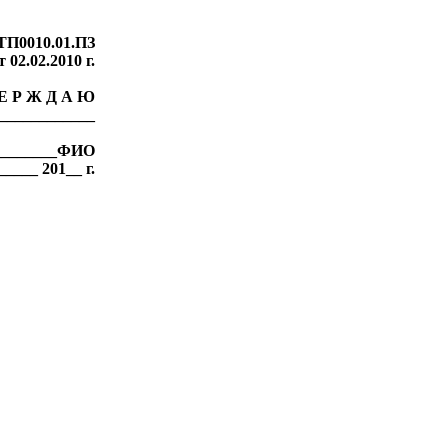
ТП0010.01.ПЗ
 02.02.2010 г.
 Е Р Ж Д А Ю
____________
_________ФИО
____ 201__ г.