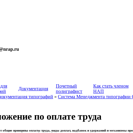
t@nrap.ru
 для
Почетный
Как стать членом
Документация
фий
полиграфист
НАП
документация типографий
»
Система Менеджмента типографии
жение по оплате труда
т общие принципы оплаты труда, виды доплат, надбавок и удержаний и механизмы про