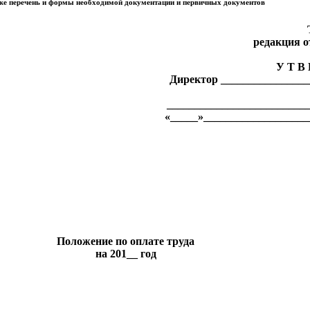
кже перечень и формы необходимой документации и первичных документов
редакция от
У Т В
Директор
________________
________________________
«_____»____________________
Положение по оплате труда
на 201__ год