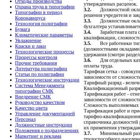
Отходы производства
утвержденных расценок.
Охрана труда в типографии
3.2.
Должностной окла
Типографии в период
решения учредителя и зак
Коронавируса
3.3.
Должностные окла
Технология полиграфии
бухгалтера устанавливает
Бумага
3.4.
Заработная плата 
Климатические параметры
квалификации, сложности 
Увлажнение
3.5.
Все работники ти
Краски и лаки
(должностными окладами)
Технологические процессы
удержания (смотри раздел 
Процессы контроля
3.6.
Для отдельных ка
Прочие требования
оплаты труда.
Литература полиграфии
Тарифная сетка - совокуп
Статьи по полиграфии
зависимости от сложност
Технологические инструкции
Тарифный разряд - велич
Система Менеджмента
Квалификационный разряд
типографии СМК
Тарификация работ - отн
Внедрение СМК
зависимости от сложности
Руководство качеством
Сложность выполняемых р
Качество цвета
Тарификация работ и при
Управление документацией
тарифно-квалификационно
Персонал
справочника должностей 
Должностные инструкции
их применения утверждаю
Положения о подразделениях
3.7.
Минимальный разм
Маркетинг и реклама
трудоспособного населени