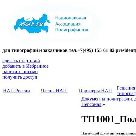
для типографий и заказчиков тел.+7(495)-155-61-82 presiden
сделать стартовой
добавить в Избранное
написать письмо
получить доступ
Решения
НАП России
Члены НАП
Партнеры НАП
типогра
Документы полиграфии, 
Персонал
»
ТП1001_Поло
Настоящий документ устанавливае