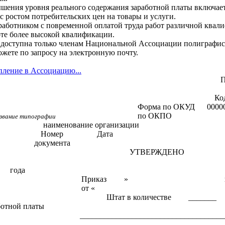
шения уровня реального содержания заработной платы включае
 с ростом потребительских цен на товары и услуги.
аботником с повременной оплатой труда работ различной квал
оте более высокой квалификации.
 доступна только членам Национальной Ассоциации полиграфис
жете по запросу на электронную почту.
пление в Ассоциацию...
П
Ко
Форма по ОКУД
0000
по ОКПО
звание типографии
наименование организации
Номер
Дата
документа
УТВЕРЖДЕНО
года
Приказ
»
от «
Штат в количестве
_______
ботной платы
____________________________________