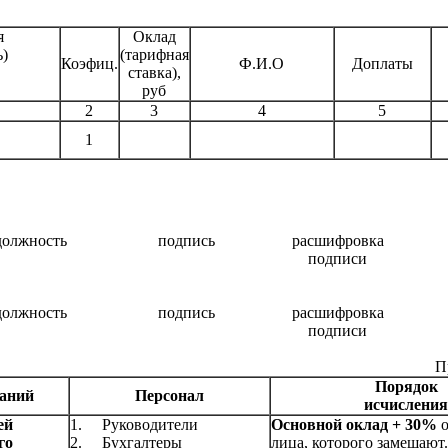
я
Оклад
ь)
(тарифная
Коэфиц.
Ф.И.О
Доплаты
ставка),
руб
2
3
4
5
1
должность
подпись
расшифровка
подписи
должность
подпись
расшифровка
подписи
П
Порядок
жаний
Персонал
исчисления
ей
1.
Руководители
Основной оклад + 30%
о
го
2.
Бухгалтеры
лица, которого замещают.