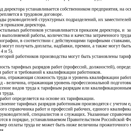
д директора устанавливается собственником предприятия, на о
репляется в трудовом договоре.
ды руководителей структурных подразделений, их заместителей
ся приказом директора.
остальных работников устанавливается приказом директора, и за
выполняемой работы, количества и качества затраченного труда
пографии, в соответствии с действующими тарифными ставками,
 могут получать доплаты, надбавки, премии, а также могут быт
4 и 5).
тегорий работников производства могут быть установлены тари
ность тарифных разрядов работ (профессий, должностей), опред
и работ и требований к квалификации работников.
ина, отражающая сложность труда и уровень квалификации рабо
 - величина, отражающая уровень профессиональной подготовк
есение видов труда к тарифным разрядам или квалификационным
 труда.
абот определяется на основе их тарификации.
своение тарифных разрядов работникам производятся с учетом 
го справочника работ и профессий рабочих, единого квалифи
руководителей, специалистов и служащих. Указанные справочни
тся в порядке, устанавливаемом Правительством Российской Ф
ер оплаты труда не может быть ниже величины прожиточного
я.