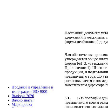
Настоящий документ уста
удержаний и механизмы п
формы необходимой доку
Для обеспечения произво
утверждается общее штат
формы №Т-3, утвержденно
Приложении 1). Штатное 
продукции, и подготавлив
предыдущего года. До ут
согласовывается с комме
заместителем директора п
Продажи и управление в
типографии ISO-9001
Выборы 2026
3.1.
В типографии дей
Важно знать!
премиального вознагражд
Маркировка
производственных задани