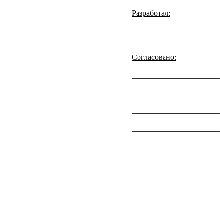
Разработал:
___________________
Согласовано:
____________________
____________________
____________________
____________________