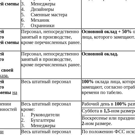
ей смены
3.
Менеджеры
4.
Дизайнеры
5.
Сменные мастера
6.
Механик
7.
Охранники
ей
Персонал, непосредственно
Основной оклад + 50%
о
го
занятый в производстве,
лица, которого замещают.
ей смены
кроме перечисленных ранее.
ей
Персонал, непосредственно
Основной оклад.
го
занятый в производстве,
кроме перечисленных ранее.
 своей
аза.
ей
Весь штатный персонал
100%
оклада лица, котор
го
замещают, согласно отра
смены
на
времени по табелю.
нении
Весь штатный персонал
Рабочий день в
100%
раз
анностей
кроме:
Суббота в
1,5-
ном размер
1.
Руководители
Воскресенье или праздни
2.
Бухгалтеры
2-
ном размере.
3.
Менеджеры
ии
Весь штатный персонал
По положению ФСС исхо