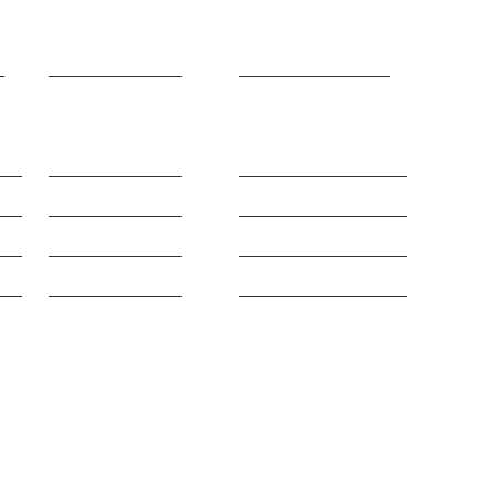
____ _______________ _________________
_____ _______________ ___________________
_____ _______________ ___________________
_____ _______________ ___________________
_____ _______________ ___________________