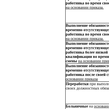
работника во время сво
на основании приказа.
Выполнение обязанност
временно отсутствующе
работника во время сво
на основании приказа.
Выполнение обязанност
временно отсутствующе
работника более низкой
квалификации во время
смены
на основании прик
Выполнение обязанност
временно отсутствующе
работника после своей 
основании приказа
Переработки
при выпол
своих должностных обяз
Больничные
на
основан