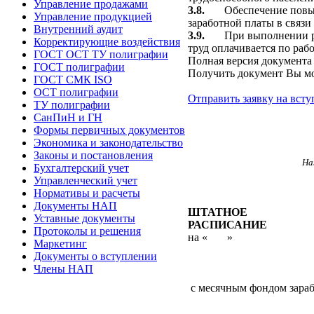
Управление продажами
3.8.
Обеспечение повы
Управление продукцией
заработной платы в связи
Внутренний аудит
3.9.
При выполнении р
Корректирующие воздействия
труд оплачивается по раб
ГОСТ ОСТ ТУ полиграфии
Полная версия документа
ГОСТ полиграфии
Получить документ Вы мо
ГОСТ СМК ISO
ОСТ полиграфии
Отправить заявку на всту
ТУ полиграфии
СанПиН и ГН
Формы первичных документов
Экономика и законодательство
Законы и постановления
На
Бухгалтерский учет
Управленческий учет
Нормативы и расчеты
Документы НАП
ШТАТНОЕ
Уставные документы
РАСПИСАНИЕ
Протоколы и решения
на «
»
Маркетинг
Документы о вступлении
Члены НАП
с месячным фондом зара