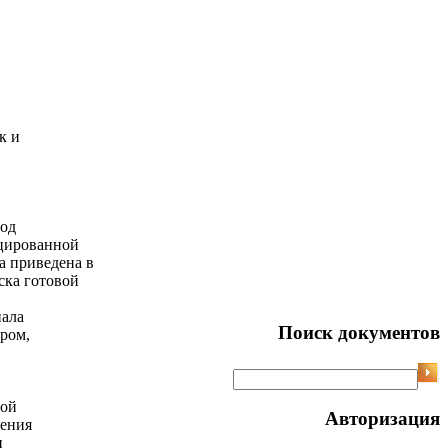
к и
год
ицированной
а приведена в
ска готовой
нала
Поиск документов
ром,
лой
Авторизация
нения
и