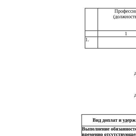
Професси
(должност
1
1.
Вид доплат и удер
Выполнение обязанност
временно отсутствующе