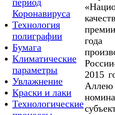
период
«Нац
Коронавируса
качест
Технология
преми
полиграфии
год
Бумага
произв
Климатические
Росси
параметры
2015 г
Увлажнение
Аллею
Краски и лаки
номи
Технологические
суб