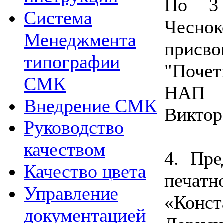
По 3 
Система
Чесно
Менеджмента
прис
типографии
"Поче
СМК
НАП М
Внедрение СМК
Виктор
Руководство
качеством
4. Пре
Качество цвета
печа
Управление
«Конс
документацией