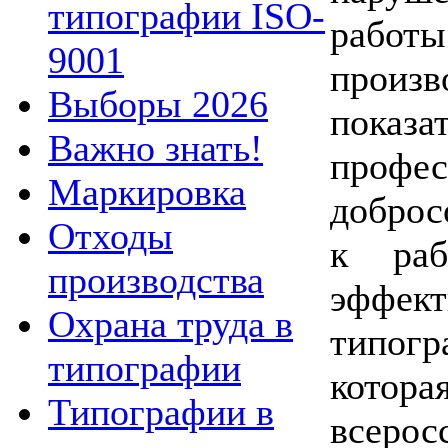
типографии ISO-
работ
9001
произв
Выборы 2026
пок
Важно знать!
проф
Маркировка
доброс
Отходы
к раб
производства
эффек
Охрана труда в
типог
типографии
котора
Типографии в
всеро