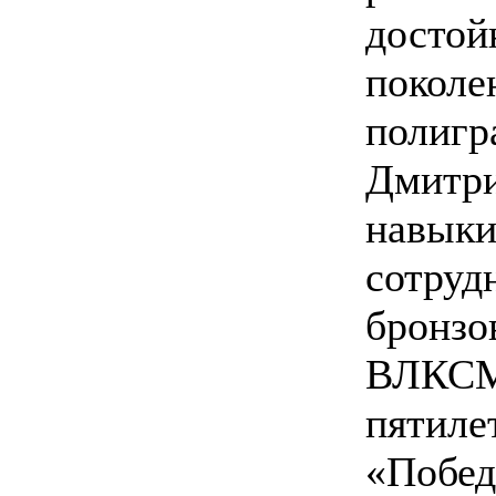
достой
поко
полиг
Дмитри
навык
сотру
брон
ВЛКСМ
пяти
«Побед