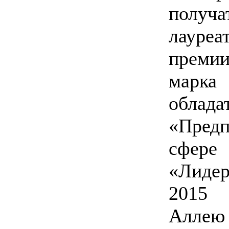
получа
лауре
преми
марка
обла
«Пред
сфере 
«Лиде
2015 
Аллею