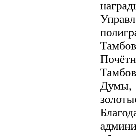
наград
Упра
поли
Тамб
Почё
Тамбо
Думы,
зол
Благо
админи