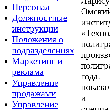
Ларису
Персонал
Омски
Должностные
инстит
инструкции
«Техно
Положения о
полигр
подразделениях
произ
Маркетинг и
полигр
реклама
года.
Управление
показа
продажами
и ис
Управление
спец