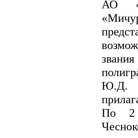
АО «И
«Мич
пред
возмо
зван
полиг
Ю.Д.
прилаг
По 2 
Чесно