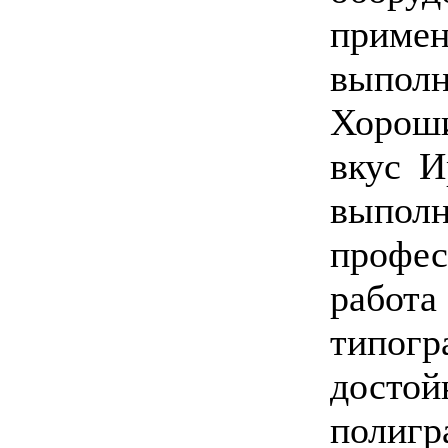
прим
выпол
Хорош
вкус И
выпол
профе
работ
типог
дост
полиг