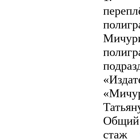
перепл
полигр
Мичури
полигр
подр
«Изд
«Мичу
Татья
Общий
стаж 