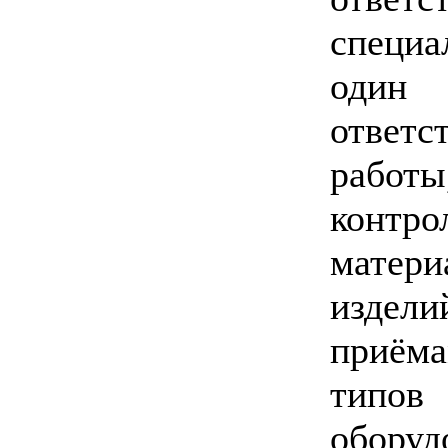
специа
оди
ответ
рабо
конт
матери
издели
приёма
типов
обору