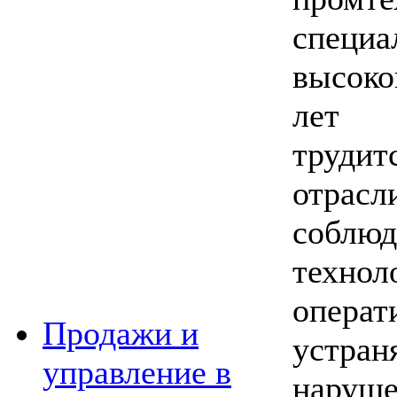
специ
высоко
лет 
трудит
отрас
соблюд
технол
опера
Продажи и
устра
управление в
наруш