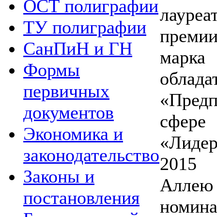
ОСТ полиграфии
лауре
ТУ полиграфии
преми
СанПиН и ГН
марка
Формы
обла
первичных
«Пред
документов
сфере 
Экономика и
«Лиде
законодательство
2015 
Законы и
Аллею
постановления
номи