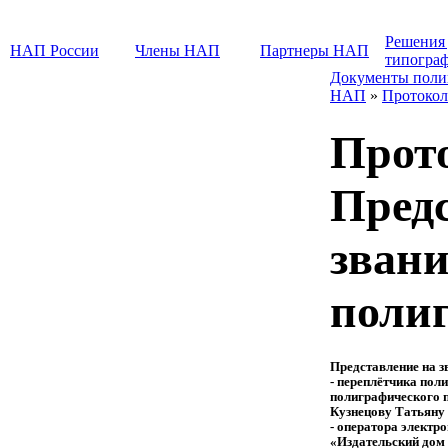
Решения
НАП России
Члены НАП
Партнеры НАП
типогра
Документы поли
НАП
»
Протокол
Прото
Предс
зван
поли
Представление на з
- переплётчика пол
полиграфического 
Кузнецову Татьяну
- оператора электр
«Издательский дом