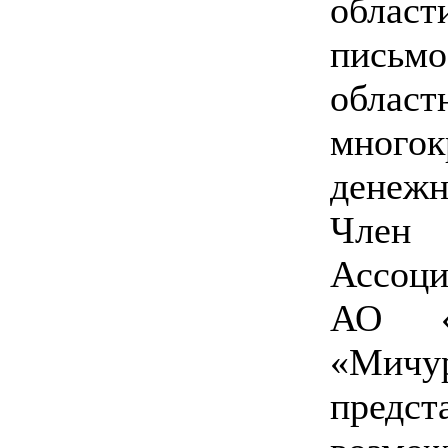
област
пись
обл
много
денежн
Член
Ассоци
АО «И
«Мич
пред