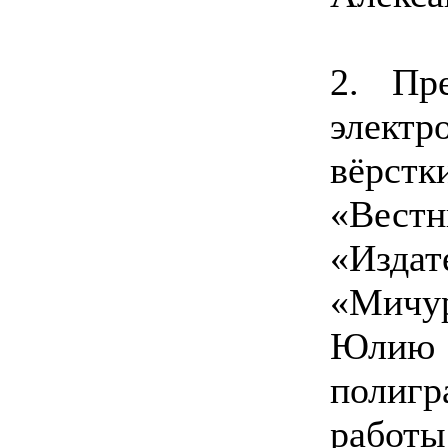
2. Пре
элект
вёрст
«Ве
«Изд
«Мичу
Юлию 
полиг
работы