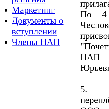
прилаг
Маркетинг
По 4 
Документы о
Чесно
вступлении
прис
Члены НАП
"Поче
НАП В
Юрьевн
5. 
перепл