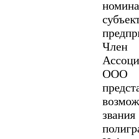
номи
суб
предпр
Член
Ассоци
ООО «
пред
возмо
зван
полиг