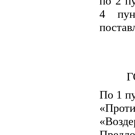
по 2 пу
4 пун
постав
Г
По 1 пу
«Проти
«Возде
Предло