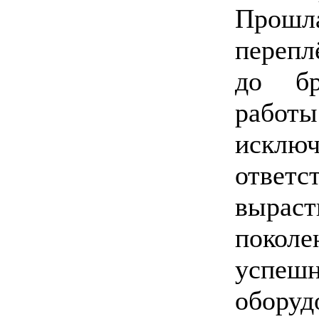
Про
перепл
до бр
работы
исключ
ответ
выра
поколе
успеш
обор