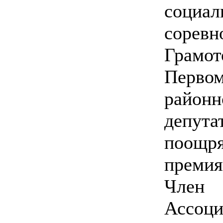
социал
соревн
Грамо
Перво
районн
депут
поощр
премия
Член
Ассоци