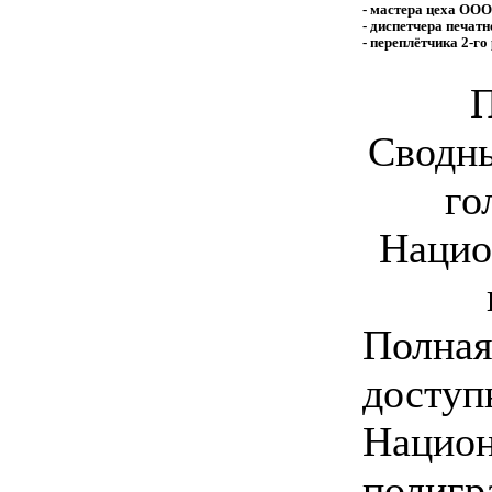
- мастера цеха ООО
- диспетчера печат
- переплётчика 2-г
Сводны
го
Нацио
Полная
доступ
Национ
полигр