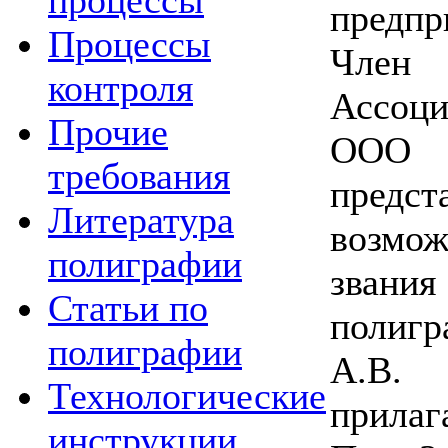
процессы
предпр
Процессы
Член
контроля
Ассоци
Прочие
ООО «
требования
пред
Литература
возмо
полиграфии
зван
Статьи по
полигр
полиграфии
А.В.
Технологические
прилаг
инструкции