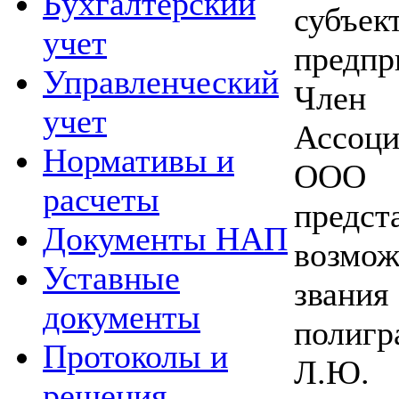
Бухгалтерский
суб
учет
предпр
Управленческий
Член
учет
Ассоци
Нормативы и
ООО «
расчеты
пред
Документы НАП
возмо
Уставные
зван
документы
полиг
Протоколы и
Л.Ю.
решения