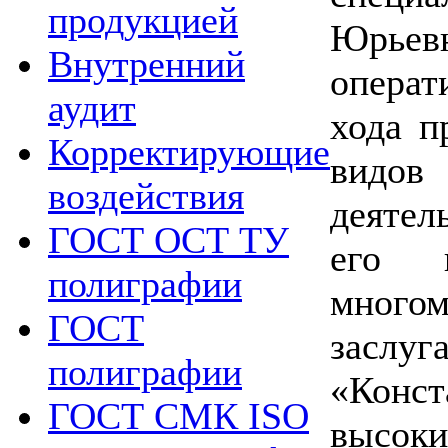
продукцией
Юрье
Внутренний
операт
аудит
хода п
Корректирующие
вид
воздействия
деятел
ГОСТ ОСТ ТУ
его п
полиграфии
мног
ГОСТ
засл
полиграфии
«Конс
ГОСТ СМК ISO
высок