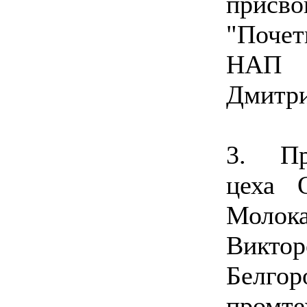
прис
"Поче
НАП 
Дмитри
3. Пр
цеха 
Мол
Викт
Белго
пром