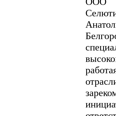
ООО 
Сел
Анато
Белго
специ
высок
работа
отрасл
зареко
инициа
ответс