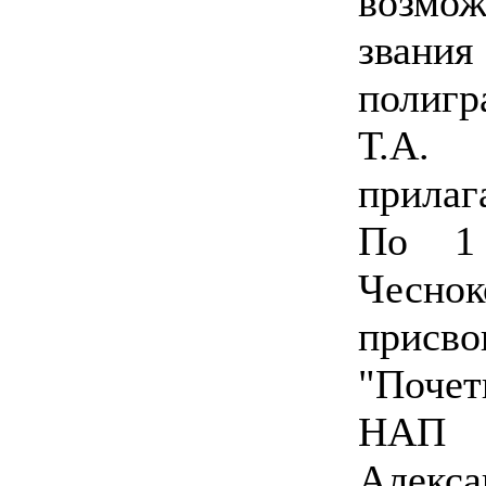
возмо
зван
полиг
Т.А.
прилаг
По 1 
Чесно
прис
"Поче
НАП К
Алекса