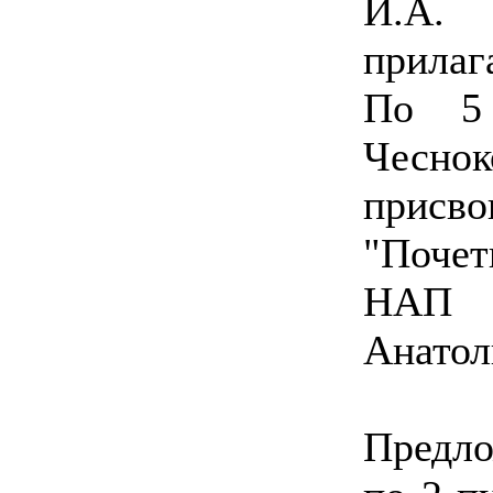
И.А.
прилаг
По 5 
Чесно
прис
"Поче
НАП 
Анатол
Предло