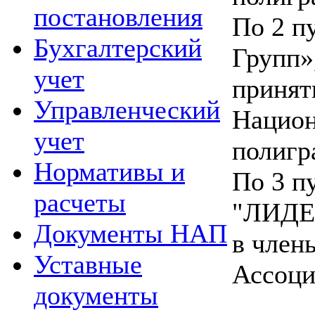
постановления
По 2 п
Бухгалтерский
Групп»
учет
принят
Управленческий
Национ
учет
полигр
Нормативы и
По 3 п
расчеты
"ЛИДЕР
Документы НАП
в член
Уставные
Ассоци
документы