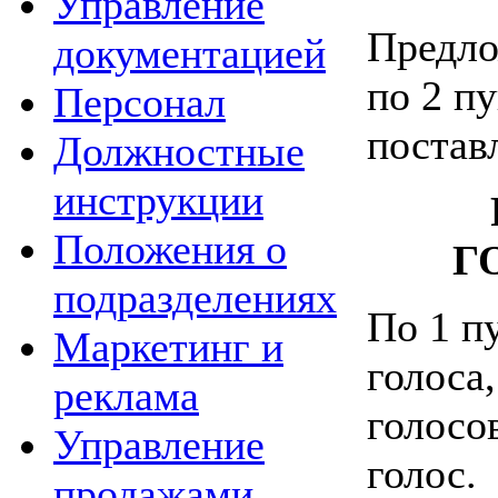
Управление
Предло
документацией
по 2 пу
Персонал
постав
Должностные
инструкции
Положения о
Г
подразделениях
По 1 пу
Маркетинг и
голоса,
реклама
голосо
Управление
голос.
продажами