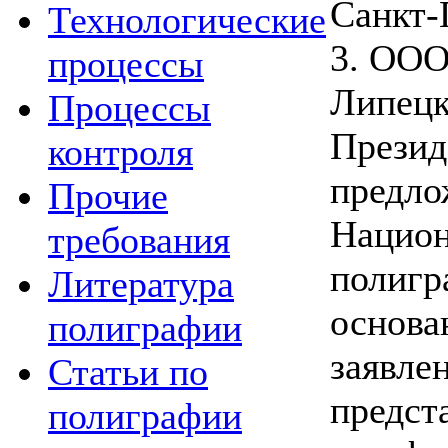
Санкт-
Технологические
3. ООО
процессы
Липец
Процессы
Презид
контроля
предло
Прочие
Нацио
требования
полигр
Литература
основа
полиграфии
заявле
Статьи по
предст
полиграфии