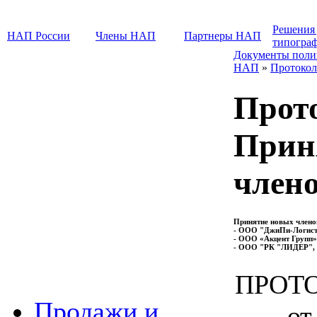
Решения
НАП России
Члены НАП
Партнеры НАП
типогра
Документы поли
НАП
»
Протокол
Прото
Прин
член
Принятие новых члено
- ООО "ДжиПи-Логистик
- ООО «Акцент Групп»,
- ООО "РК "ЛИДЕР", г.
ПРОТО
Продажи и
от