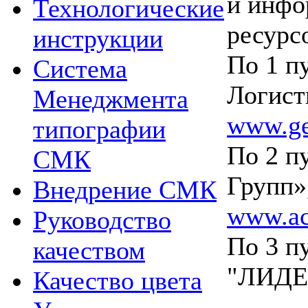
и инф
Технологические
ресурс
инструкции
По 1 п
Система
Логист
Менеджмента
www.ge
типографии
По 2 п
СМК
Групп»,
Внедрение СМК
www.ac
Руководство
По 3 п
качеством
"ЛИДЕР
Качество цвета