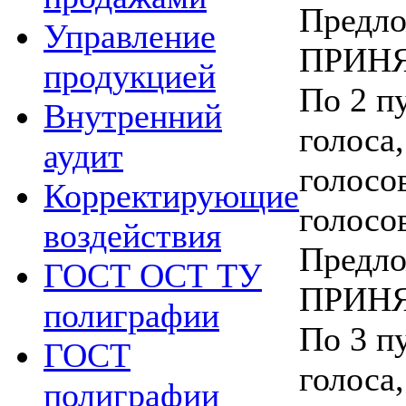
Предло
Управление
ПРИНЯ
продукцией
По 2 пу
Внутренний
голоса,
аудит
голосо
Корректирующие
голосо
воздействия
Предло
ГОСТ ОСТ ТУ
ПРИНЯ
полиграфии
По 3 пу
ГОСТ
голоса,
полиграфии