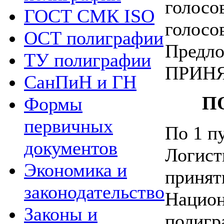
голосо
ГОСТ СМК ISO
голосо
ОСТ полиграфии
Предло
ТУ полиграфии
ПРИНЯ
СанПиН и ГН
П
Формы
первичных
По 1 п
документов
Логист
Экономика и
принят
законодательство
Национ
Законы и
полигр