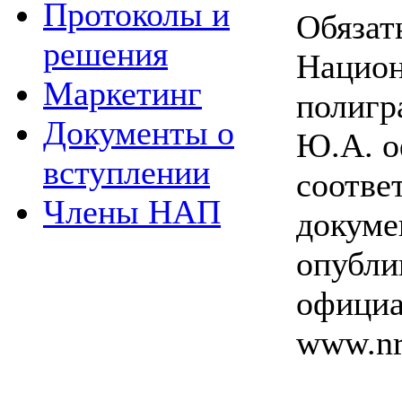
Протоколы и
Обязат
решения
Национ
Маркетинг
полигр
Документы о
Ю.А. о
вступлении
соотв
Члены НАП
докуме
опубли
официа
www.nra