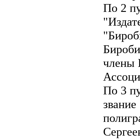
По 2 п
"Издат
"Бироб
Бироби
члены 
Ассоци
По 3 п
звание
полиг
Сергее