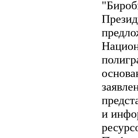
"Бироб
Презид
предло
Нацио
полигр
основа
заявле
предст
и инф
ресурс