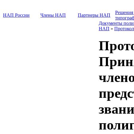
Решения
НАП России
Члены НАП
Партнеры НАП
типогра
Документы поли
НАП
»
Протокол
Прото
Прин
члено
предс
зван
поли