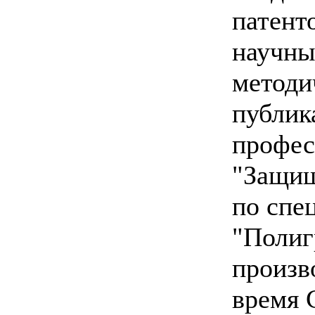
патент
научны
методи
публик
профес
"Защищ
по спе
"Полиг
произв
время 