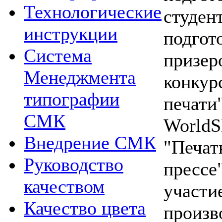
Технологические
студен
инструкции
подгот
Система
призер
Менеджмента
конкур
типографии
печати
СМК
WorldS
Внедрение СМК
"Печат
Руководство
прессе
качеством
участие
Качество цвета
произв