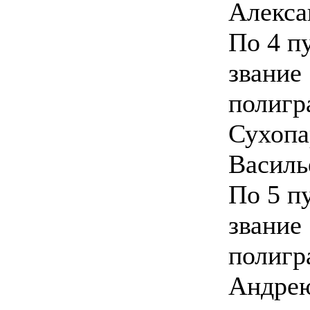
Алекса
По 4 п
звание
полиг
Сухопа
Василь
По 5 п
звание
полигр
Андрею