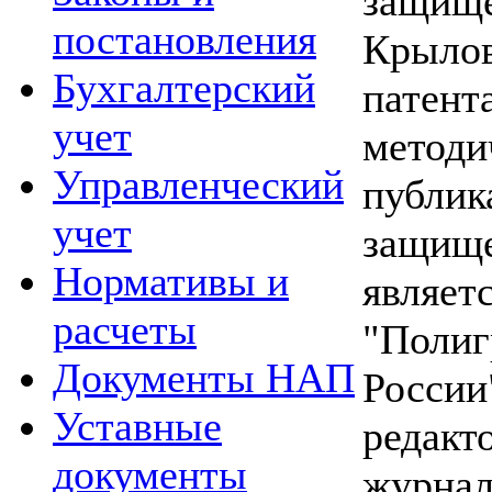
защище
постановления
Крылов
Бухгалтерский
патент
учет
методи
Управленческий
публик
учет
защище
Нормативы и
являет
расчеты
"Полиг
Документы НАП
России
Уставные
редакт
документы
журнал