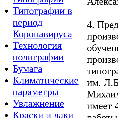
Алекса
Типографии в
период
4. Пре
Коронавируса
произв
Технология
обучен
полиграфии
произв
Бумага
типог
Климатические
им. Л.
параметры
Михаил
Увлажнение
имеет 
Краски и лаки
работы