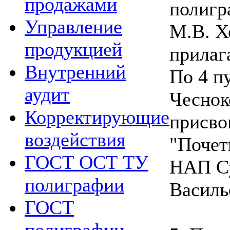
продажами
полигр
Управление
М.В. Х
продукцией
прилаг
Внутренний
По 4 п
аудит
Чеснок
Корректирующие
присво
воздействия
"Почет
ГОСТ ОСТ ТУ
НАП С
полиграфии
Василь
ГОСТ