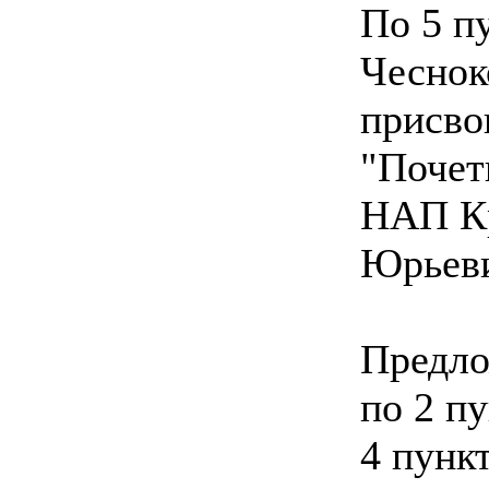
По 5 п
Чеснок
присво
"Почет
НАП К
Юрьеви
Предло
по 2 пу
4 пункт