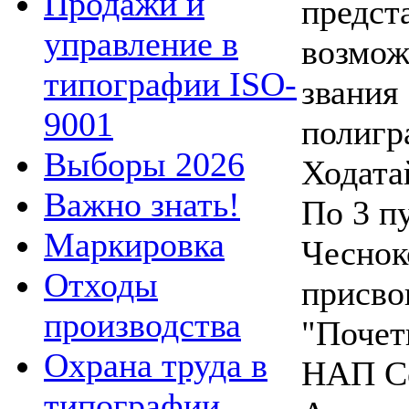
Продажи и
предст
управление в
возмож
типографии ISO-
звания
9001
полигр
Выборы 2026
Ходата
Важно знать!
По 3 п
Маркировка
Чеснок
Отходы
присво
производства
"Почет
Охрана труда в
НАП Се
типографии