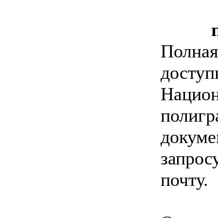
Полная
доступ
Национ
полигр
докуме
запрос
почту.