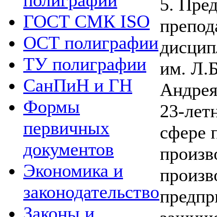
полиграфии
5. Пре
ГОСТ СМК ISO
препод
ОСТ полиграфии
дисци
ТУ полиграфии
им. Л.
СанПиН и ГН
Андрея
Формы
23-лет
первичных
сфере 
документов
произв
Экономика и
произв
законодательство
предпр
Законы и