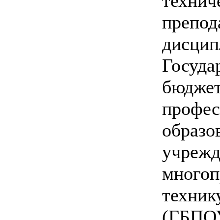
технич
препод
дисцип
Госуда
бюджет
профес
образо
учрежд
многоп
техник
(ГБПО