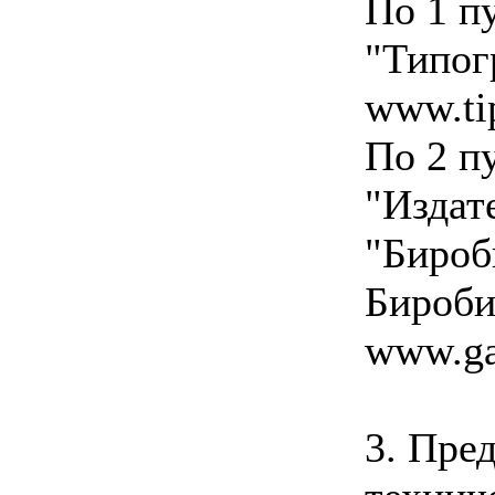
По 1 п
"Типог
www.ti
По 2 п
"Издат
"Бироб
Бироби
www.ga
3. Пре