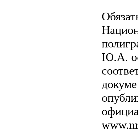
Обязат
Национ
полигр
Ю.А. о
соотв
докуме
опубли
официа
www.nra