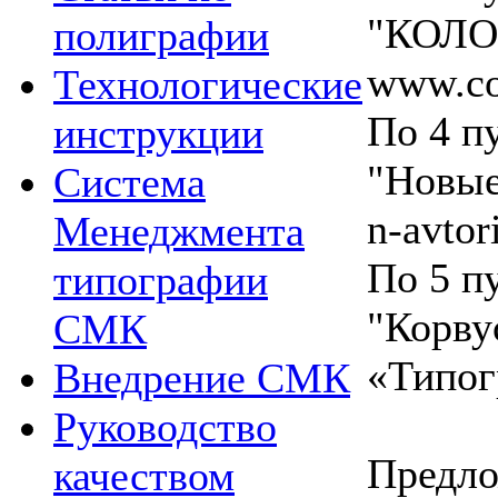
"КОЛОР
полиграфии
www.co
Технологические
По 4 п
инструкции
"Новые
Система
n-avtor
Менеджмента
По 5 п
типографии
"Корв
СМК
«Типог
Внедрение СМК
Руководство
Предло
качеством