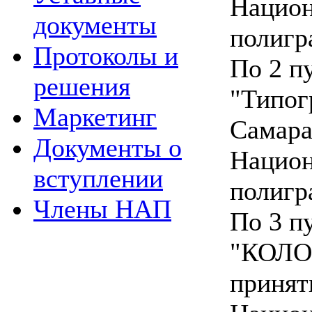
Национ
документы
полигр
Протоколы и
По 2 п
решения
"Типог
Маркетинг
Самара
Документы о
Национ
вступлении
полигр
Члены НАП
По 3 п
"КОЛОР
принят