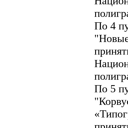
Национ
полигр
По 4 п
"Новые
принят
Национ
полигр
По 5 п
"Корв
«Типог
принят