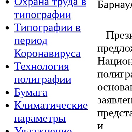
Охрана труда в
Барнау
типографии
Типографии в
През
период
пред
Коронавируса
Нацио
Технология
поли
полиграфии
основ
Бумага
заяв
Климатические
предст
параметры
и ин
Увлажнение