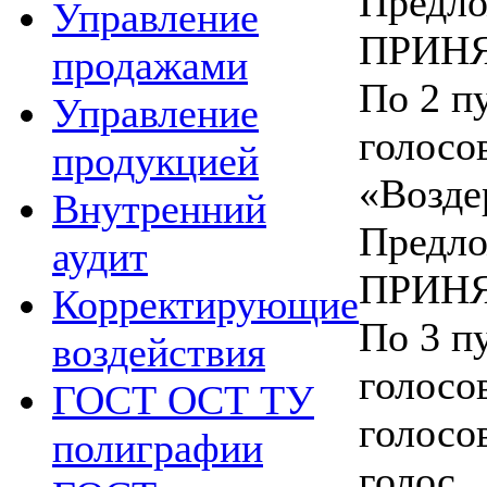
Предло
Управление
ПРИНЯ
продажами
По 2 пу
Управление
голосов
продукцией
«Возде
Внутренний
Предло
аудит
ПРИНЯ
Корректирующие
По 3 пу
воздействия
голосо
ГОСТ ОСТ ТУ
голосо
полиграфии
голос.