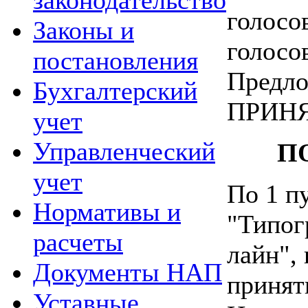
законодательство
голосо
Законы и
голосо
постановления
Предло
Бухгалтерский
ПРИНЯ
учет
Управленческий
П
учет
По 1 п
Нормативы и
"Типог
расчеты
лайн",
Документы НАП
принят
Уставные