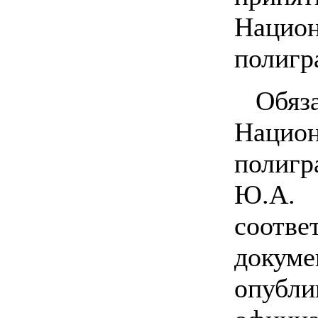
Национ
полигр
Обя
Нацио
полиг
Ю.А
соотв
док
опу