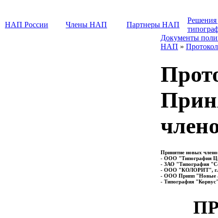
Решения
НАП России
Члены НАП
Партнеры НАП
типогра
Документы поли
НАП
»
Протокол
Прот
Прин
член
Принятие новых члено
- ООО "Типография Циф
- ЗАО "Типография "Со
- ООО "КОЛОРИТ", г. 
- ООО Припп "Новые ав
- Типография "Корвус
ПР