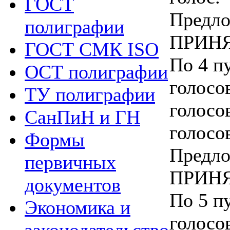
ГОСТ
Предло
полиграфии
ПРИНЯ
ГОСТ СМК ISO
По 4 пу
ОСТ полиграфии
голосо
ТУ полиграфии
голосо
СанПиН и ГН
голосо
Формы
Предло
первичных
ПРИНЯ
документов
По 5 пу
Экономика и
голосо