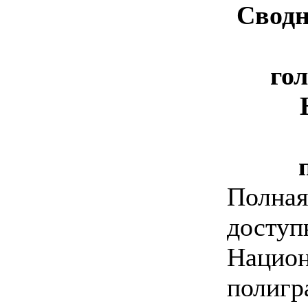
Сводн
го
Полная
доступ
Национ
полигр