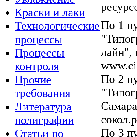
ресурс
Краски и лаки
По 1 п
Технологические
"Типог
процессы
лайн", 
Процессы
www.cif
контроля
По 2 п
Прочие
"Типог
требования
Самара
Литература
сокол.
полиграфии
По 3 п
Статьи по