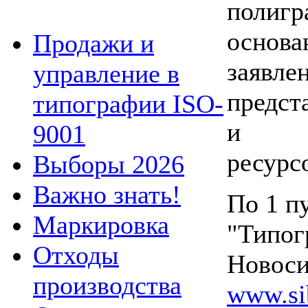
поли
основ
Продажи и
заяв
управление в
предст
типографии ISO-
и ин
9001
ресурс
Выборы 2026
Важно знать!
По 1 п
Маркировка
"Типог
Отходы
Новоси
производства
www.sib