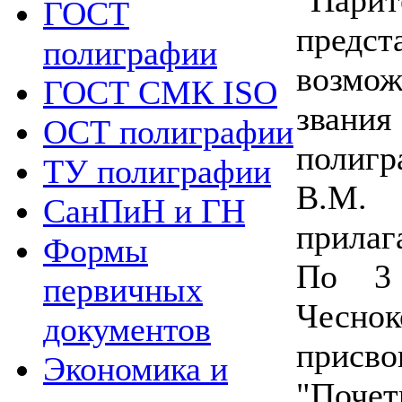
ГОСТ
пред
полиграфии
возмо
ГОСТ СМК ISO
зван
ОСТ полиграфии
полиг
ТУ полиграфии
В.М.
СанПиН и ГН
прилаг
Формы
По 3 
первичных
Чесно
документов
прис
Экономика и
"Поче