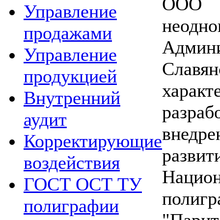
ООО
Управление
неодн
продажами
Админи
Управление
Сла
продукцией
харак
Внутренний
раз
аудит
внедр
Корректирующие
развит
воздействия
Нацио
ГОСТ ОСТ ТУ
поли
полиграфии
"Пар