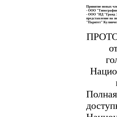
Принятие новых чл
- ООО "Типография 
- ООО "ИД "Гранд Э
представление на 
"Паритет" Кулинче
ПРОТО
о
го
Нацио
Полная
доступ
Национ