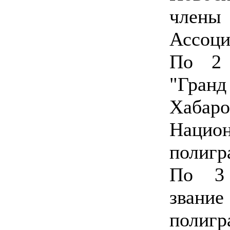
член
Ассоци
По 2
"Гран
Хабаро
Нацио
полигр
По 3 
зван
поли