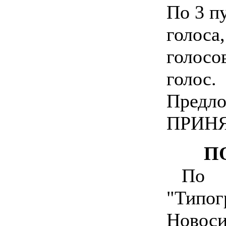
По 3 пу
голоса,
голосо
голос.
Предло
ПРИНЯ
П
По 
"Типог
Новос