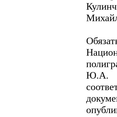
Кулин
Михайл
Обяз
Нацио
полиг
Ю.А
соотв
док
опу