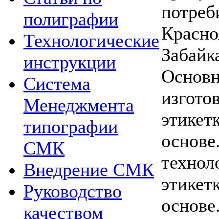
пот
полиграфии
Крас
Технологические
Забайк
инструкции
Основн
Система
изгото
Менеджмента
этикет
типографии
основе
СМК
технол
Внедрение СМК
этике
Руководство
основе
качеством