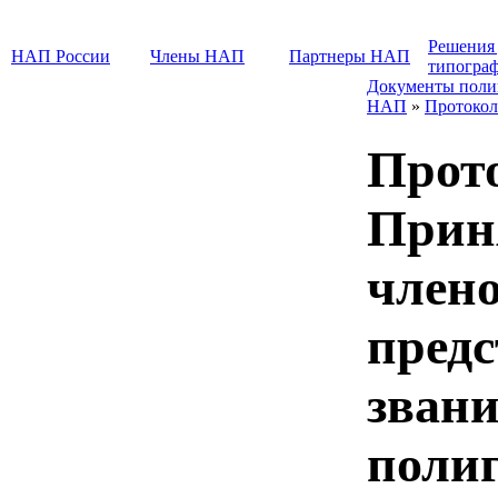
Решения
НАП России
Члены НАП
Партнеры НАП
типогра
Документы поли
НАП
»
Протокол
Прот
Прин
члено
предс
зван
поли