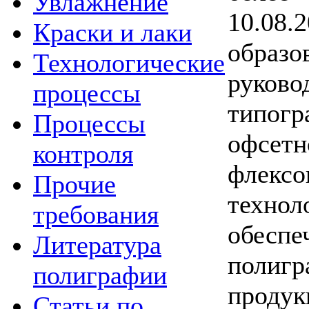
Увлажнение
10.08.
Краски и лаки
образ
Технологические
руково
процессы
типог
Процессы
оф
контроля
флексо
Прочие
техно
требования
обеспе
Литература
полигр
полиграфии
прод
Статьи по