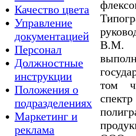
флексо
Качество цвета
Тип
Управление
руков
документацией
В.М.
Персонал
выполн
Должностные
госуда
инструкции
том ч
Положения о
спе
подразделениях
полигр
Маркетинг и
проду
реклама