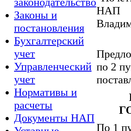
законодательство
НАП
Законы и
Владим
постановления
Бухгалтерский
учет
Предло
Управленческий
по 2 пу
учет
постав
Нормативы и
расчеты
Г
Документы НАП
По 1 пу
Уставные