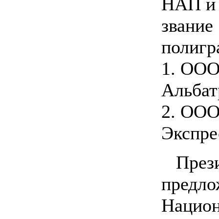
НАП и 
звание
полигр
1. ООО
Альбат
2. ООО
Экспре
През
пред
Нацио