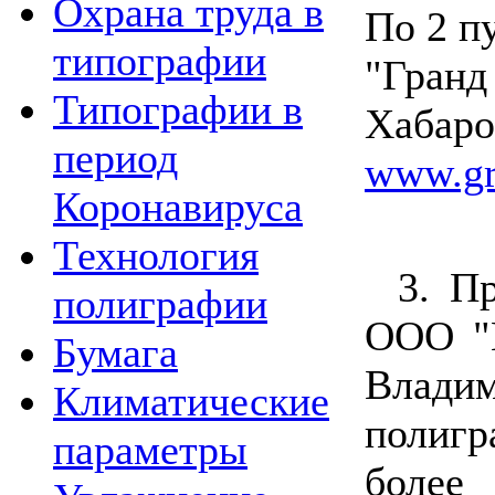
Охрана труда в
По 2 п
типографии
"Гранд 
Типографии в
Хабаро
период
www.gr
Коронавируса
Технология
3. П
полиграфии
ООО "П
Бумага
Влади
Климатические
полиг
параметры
более