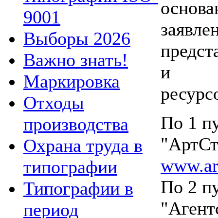
основ
9001
заяв
Выборы 2026
предст
Важно знать!
и ин
Маркировка
ресурс
Отходы
По 1 п
производства
"АртСт
Охрана труда в
www.art
типографии
По 2 п
Типографии в
"Агент
период