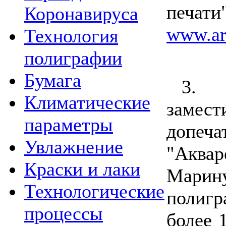
печати"
Коронавируса
www.ar
Технология
полиграфии
Бумага
3.
Климатические
замест
параметры
допеча
Увлажнение
"Аква
Краски и лаки
Мари
Технологические
полиг
процессы
более 