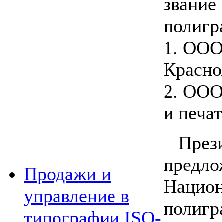
звание
полигр
1. ООО
Красно
2. ООО
и печат
През
пред
Продажи и
Нацио
управление в
поли
типографии ISO-