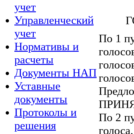
учет
Управленческий
Г
учет
По 1 пу
Нормативы и
голосо
расчеты
голосо
Документы НАП
голосо
Уставные
Предло
документы
ПРИНЯ
Протоколы и
По 2 пу
решения
голоса,