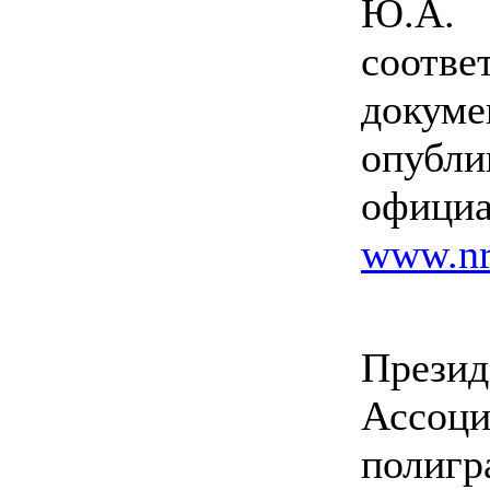
Ю.А
соотв
док
опу
офиц
www.nr
Презид
Ассоци
полиг