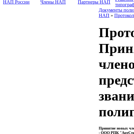
НАП России
Члены НАП
Партнеры НАП
типогра
Документы поли
НАП
»
Протокол
Прот
Прин
члено
предс
зван
поли
Принятие новых чл
- ООО РПК "АртСтиль