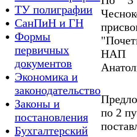
ТУ полиграфии
Чесно
СанПиН и ГН
прис
Формы
"Поче
первичных
НАП С
документов
Анатол
Экономика и
законодательство
Предло
Законы и
по 2 пу
постановления
постав
Бухгалтерский