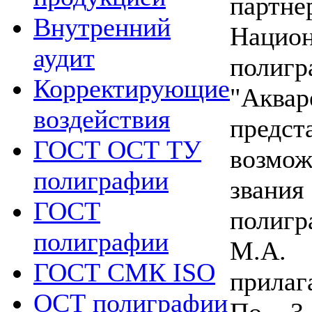
пар
Внутренний
Нацио
аудит
поли
Корректирующие
"Аква
воздействия
пред
ГОСТ ОСТ ТУ
возмо
полиграфии
зван
ГОСТ
полиг
полиграфии
М.А.
ГОСТ СМК ISO
прилаг
ОСТ полиграфии
По 3 