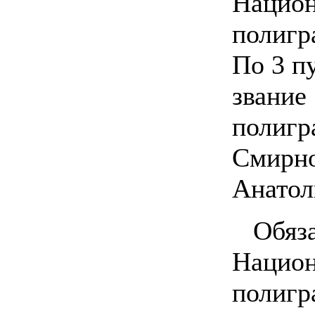
Национ
полигр
По 3 п
звание
полиг
Смирн
Анатол
Обя
Нацио
полиг