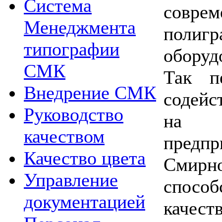
Система
соврем
Менеджмента
полигр
типографии
оборуд
СМК
Так п
Внедрение СМК
содейс
Руководство
на п
качеством
предп
Качество цвета
Смирн
Управление
спосо
документацией
каче