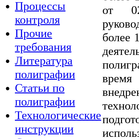
Процессы
от 02
контроля
руков
Прочие
более 1
требования
деяте
Литература
полигр
полиграфии
врем
Статьи по
внед
полиграфии
техно
Технологические
подгот
инструкции
исполь