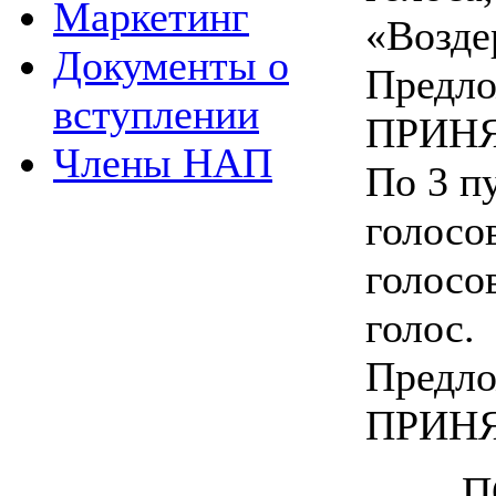
Маркетинг
«Возде
Документы о
Предло
вступлении
ПРИНЯ
Члены НАП
По 3 пу
голосо
голосо
голос.
Предло
ПРИНЯ
П