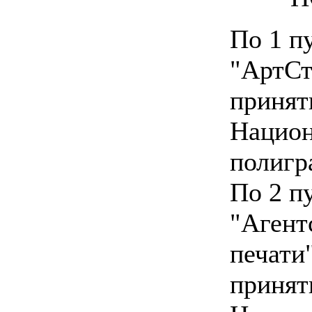
По 1 п
"АртСт
принят
Национ
полигр
По 2 п
"Агент
печати
принят