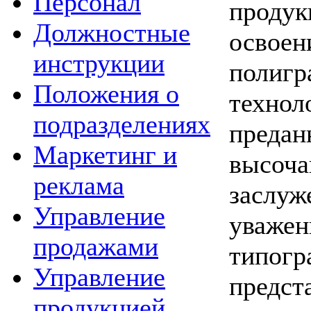
Персонал
проду
Должностные
освое
инструкции
полигр
Положения о
техн
подразделениях
пред
Маркетинг и
высоч
реклама
заслу
Управление
уваже
продажами
типо
Управление
предст
продукцией