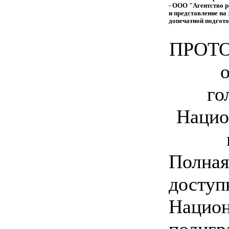
- ООО "Агентство р
и представление на
допечатной подгот
ПРОТО
о
го
Нацио
Полная
доступ
Национ
полигр