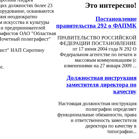
Это интересно!
ящих должностях более 23
борудование, осваиваются
афия неоднократно
Постановление
 искусства и культуры
правительства 292 о ФАПМК
 и предпринимателей
графистов ОАО "Областная
ПРАВИТЕЛЬСТВО РОССИЙСКОЙ
"Почетный полиграфист"
ФЕДЕРАЦИИ ПОСТАНОВЛЕНИЕ
от 17 июня 2004 года N 292 О
афист" НАП Сиротину
Федеральном агентстве по печати и
массовым коммуникациям (с
изменениями на 27 января 2009 ...
е.
Должностная инструкция
заместителя директора по
качеству
Настоящая должностная инструкция
полиграфии определяет
функциональные обязанности, права
и ответственность заместителя
директора по качеству в
типографии...