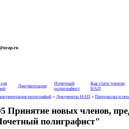
t@nrap.ru
 для
Почетный
Как стать членом
Документация
фий
полиграфист
НАП
документация типографий
»
Документы НАП
»
Протоколы и ре
5 Принятие новых членов, пре
"Почетный полиграфист"