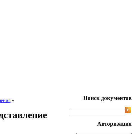
Поиск документов
шения
»
дставление
Авторизация