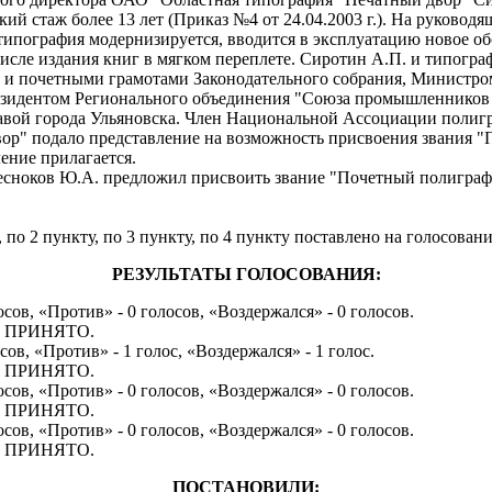
ий стаж более 13 лет (Приказ №4 от 24.04.2003 г.). На руковод
 типография модернизируется, вводится в эксплуатацию новое о
исле издания книг в мягком переплете. Сиротин А.П. и типогр
и почетными грамотами Законодательного собрания, Министром
езидентом Регионального объединения "Союза промышленников
лавой города Ульяновска. Член Национальной Ассоциации поли
ор" подало представление на возможность присвоения звания 
ение прилагается.
Чесноков Ю.А. предложил присвоить звание "Почетный полигр
по 2 пункту, по 3 пункту, по 4 пункту поставлено на голосовани
РЕЗУЛЬТАТЫ ГОЛОСОВАНИЯ:
осов, «Против» - 0 голосов, «Воздержался» - 0 голосов.
ту ПРИНЯТО.
сов, «Против» - 1 голос, «Воздержался» - 1 голос.
ту ПРИНЯТО.
осов, «Против» - 0 голосов, «Воздержался» - 0 голосов.
ту ПРИНЯТО.
осов, «Против» - 0 голосов, «Воздержался» - 0 голосов.
ту ПРИНЯТО.
ПОСТАНОВИЛИ: