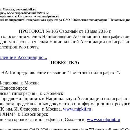
. Москва, www.mipkif.ru
, www.rusprofile.ru/id/7694912
графия», г. Смоленск, www.smolprint.ru
тный полиграфист" генерального директора ОАО "Областная типография "Печатный дв
ПРОТОКОЛ № 105 Сводный от 13 мая 2016 г.
голосования членов Национальной Ассоциации полиграфистов
 доступна только членам Национальной Ассоциации полиграфис
электронную почту.
пление в Ассоциацию...
ПОВЕСТКА:
 НАП и представление на звание "Почетный полиграфист".
едорова, г. Москва
 Новосибирск
дская типография», г. Смоленск
. предложил принять в Национальную Ассоциацию полиграфист
анализа представленных документов и информационных ресурсо
 им. И. Федорова, г. Москва,
www.mipkif.ru
-ХИМ", г. Новосибирск
ская городская типография», г. Смоленск,
www.smolprint.ru
ного директора ОАО "Областная типография "Печатный двор" С