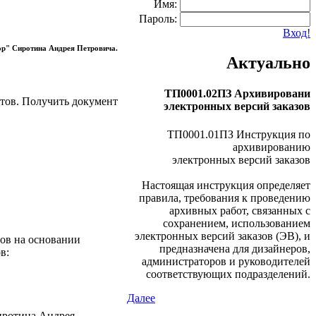
Имя:
Пароль:
Вход!
ор" Сиротина Андрея Петровича.
Актуально
ТП0001.02ПЗ Архивировани
тов. Получить документ
электронных версий заказов
ТП0001.01ПЗ Инструкция по
архивированию
электронных версий заказов
Настоящая инструкция определяет
правила, требования к проведению
архивных работ, связанных с
сохранением, использованием
электронных версий заказов (ЭВ), и
ов на основании
предназначена для дизайнеров,
в:
администраторов и руководителей
соответствующих подразделений.
Далее
иротина Андрея