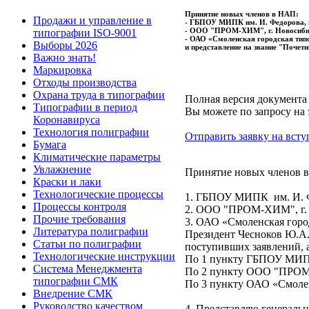
Принятие новых членов в НАП:
Продажи и управление в
- ГБПОУ МИПК им. И. Федорова, г
- ООО "ПРОМ-ХИМ", г. Новосибирск
типографии ISO-9001
- ОАО «Смоленская городская типо
Выборы 2026
и представление на звание "Поче
Важно знать!
Маркировка
Отходы производства
Охрана труда в типографии
Полная версия документа
Типографии в период
Вы можете по запросу на 
Коронавируса
Технология полиграфии
Отправить заявку на всту
Бумага
Климатические параметры
Увлажнение
Принятие новых членов в
Краски и лаки
Технологические процессы
1. ГБПОУ МИПК им. И. Ф
Процессы контроля
2. ООО "ПРОМ-ХИМ", г.
Прочие требования
3. ОАО «Смоленская горо
Литература полиграфии
Президент Чесноков Ю.А
Статьи по полиграфии
поступивших заявлений, 
Технологические инструкции
По 1 пункту ГБПОУ МИПК
Система Менеджмента
По 2 пункту ООО "ПРОМ
типографии СМК
По 3 пункту ОАО «Смолен
Внедрение СМК
Руководство качеством
4. Представляю генераль