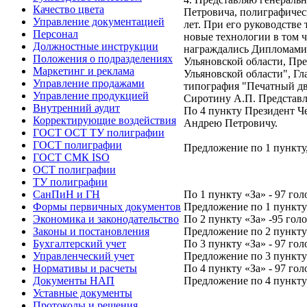
Качество цвета
Петровича, полиграфическ
Управление документацией
лет. При его руководстве
Персонал
новые технологии в том ч
Должностные инструкции
награждались Дипломами 
Положения о подразделениях
Ульяновской области, Пр
Маркетинг и реклама
Ульяновской области", Г
Управление продажами
типография "Печатный дв
Управление продукцией
Сиротину А.П. Представл
Внутренний аудит
По 4 пункту Президент 
Корректирующие воздействия
Андрею Петровичу.
ГОСТ ОСТ ТУ полиграфии
ГОСТ полиграфии
Предложение по 1 пункту, 
ГОСТ СМК ISO
ОСТ полиграфии
ТУ полиграфии
По 1 пункту «За» - 97 гол
СанПиН и ГН
Предложение по 1 пунк
Формы первичных документов
По 2 пункту «За» -95 голо
Экономика и законодательство
Предложение по 2 пунк
Законы и постановления
По 3 пункту «За» - 97 гол
Бухгалтерский учет
Предложение по 3 пунк
Управленческий учет
По 4 пункту «За» - 97 гол
Нормативы и расчеты
Предложение по 4 пунк
Документы НАП
Уставные документы
Протоколы и решения