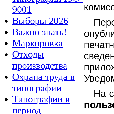
комис
9001
Выборы 2026
Пер
Важно знать!
опубл
Маркировка
печат
Отходы
сведе
производства
прило
Охрана труда в
Уведо
типографии
На с
Типографии в
польз
период