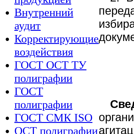
переда
Внутренний
избир
аудит
докуме
Корректирующие
воздействия
ГОСТ ОСТ ТУ
полиграфии
ГОСТ
Св
полиграфии
орган
ГОСТ СМК ISO
агита
ОСТ полиграфии