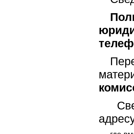
Пол
юриди
телеф
Пер
матер
комис
Све
адрес