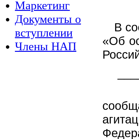
Маркетинг
Документы о
В со
вступлении
«Об о
Члены НАП
Росси
___
сообщ
агита
Федер