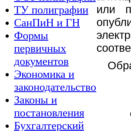
или 
ТУ полиграфии
опубл
СанПиН и ГН
элект
Формы
соотв
первичных
документов
Обра
Экономика и
законодательство
Законы и
постановления
Бухгалтерский