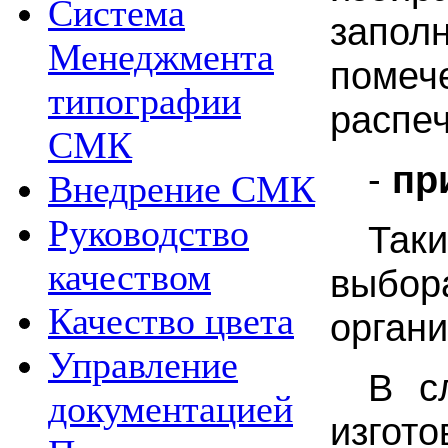
Система
запол
Менеджмента
помеч
типографии
распеч
СМК
-
пр
Внедрение СМК
Руководство
Так
качеством
выбор
Качество цвета
органи
Управление
В с
документацией
изгот