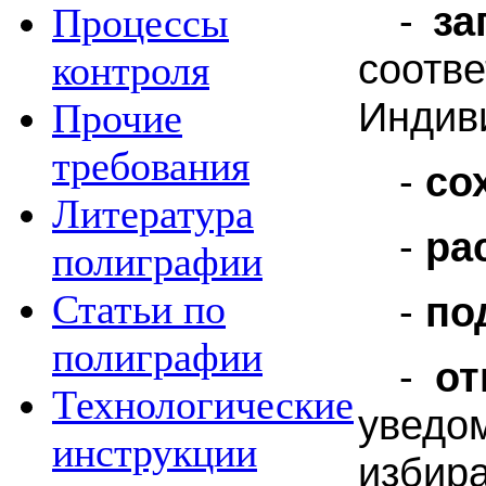
-
за
Процессы
соотв
контроля
Индив
Прочие
требования
-
с
о
Литература
-
р
а
полиграфии
Статьи по
-
по
полиграфии
-
от
Технологические
увед
инструкции
избир