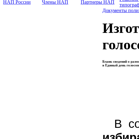
НАП России
Члены НАП
Партнеры НАП
типогра
Документы поли
Изгот
голос
Бланк сведений о разм
в Единый день голосов
В со
избир