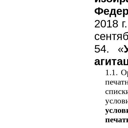
Федер
2018 г
сентя
54. «
агита
1.1. 
печат
списк
услов
услов
печа