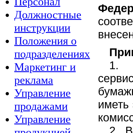
Персонал
Федер
Должностные
соотв
инструкции
внесен
Положения о
При
подразделениях
1.
Маркетинг и
серви
реклама
бумаж
Управление
иметь 
продажами
комисс
Управление
2.
В
продукцией