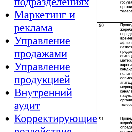
подразделениях
госуд
орган
Маркетинг и
телер
реклама
90
Прове
жереб
опред
Управление
време
эфир 
безво
продажами
предв
агита
матер
Управление
зарег
канди
полити
продукцией
совме
агита
мероп
Внутренний
канал
госуд
орган
аудит
телер
Корректирующие
91
Прове
жереб
опред
воздействия
време