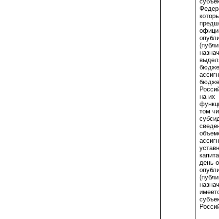
субъе
Федера
которы
предш
офици
опубл
(публи
назна
выдел
бюдже
ассигн
бюдже
Росси
на их
функц
том ч
субсид
сведен
объем
ассигн
устав
капита
день 
опубл
(публи
назна
имеетс
субъек
Росси