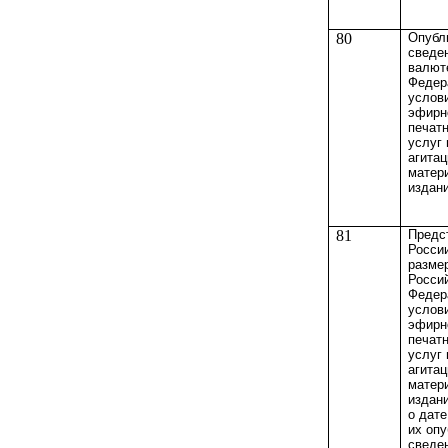
80
Опубл
сведен
валют
Федер
услов
эфирн
печат
услуг
агита
матер
издан
81
Предс
Росси
разме
Росси
Федер
услов
эфирн
печат
услуг
агита
матер
издан
о дате
их опу
сведе