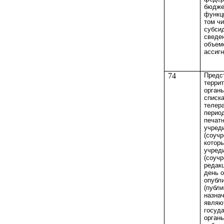
бюдже
функц
том ч
субсид
сведен
объем
ассиг
74
Предс
терри
орган
списка
телер
перио
печат
учред
(соуч
котор
учред
(соуч
редак
день 
опубл
(публи
назна
являю
госуд
органы