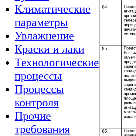
Климатические
84
Предв
агитац
орган
параметры
телер
перио
печатн
Увлажнение
сетев
Краски и лаки
85
Предс
Росси
объем
Технологические
предо
зарег
канди
процессы
полит
выдви
зарег
Процессы
канди
време
площа
контроля
разме
агита
Прочие
матер
издан
требования
86
Предс
избир