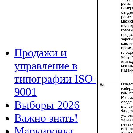
регис
номер
свиде
регис
массо
с уве
готовн
предо
зарег
канди
время
Продажи и
площа
услуг
агита
управление в
матер
издан
типографии ISO-
82
Предс
9001
избир
комис
Росси
Выборы 2026
сведен
валют
Федер
Важно знать!
услов
эфирн
печат
Маркировка
инфор