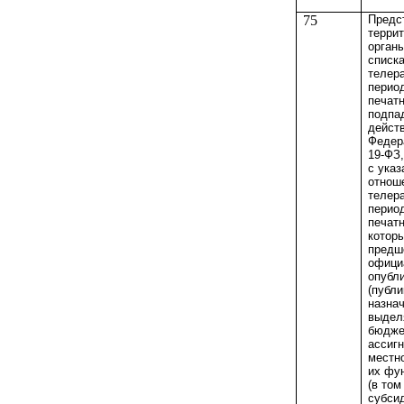
75
Предс
терри
орган
списка
телер
перио
печат
подпа
действ
Федер
19-ФЗ,
с указ
отнош
телер
перио
печат
которы
предш
офици
опубл
(публи
назна
выдел
бюдже
ассигн
местн
их фу
(в том
субсид