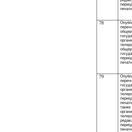
перио
печат
78
Опубл
переч
общер
госуд
орган
телер
общер
госуд
перио
печат
79
Опубл
переч
госуд
орган
телер
перио
печатн
также
орган
телер
редак
перио
печат