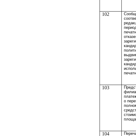
102
Сообщ
соотв
редак
перио
печатн
отказе
зарег
канди
полити
выдви
зарег
кандид
испол
печат
103
Предс
филиа
плате
о пер
полно
средст
стоим
площа
104
Переч