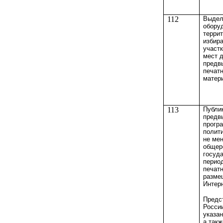
112
Выдел
обору
терри
избир
участ
мест 
предв
печат
матер
113
Публи
предв
прогр
полит
не ме
общер
госуд
перио
печат
разме
Интерн
Предс
Росси
указан
а такж