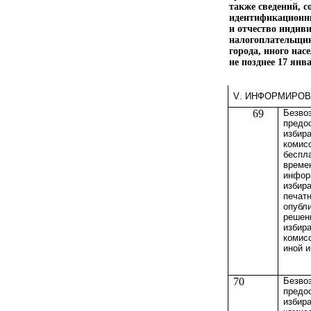
также сведений, 
идентификационн
и отчество индив
налогоплательщик
города, иного нас
не позднее 17 янва
V
. ИНФОРМИРОВ
69
Безво
предо
избир
комис
беспл
време
инфор
избир
печат
опубл
решен
избир
комис
иной 
70
Безво
предо
избир