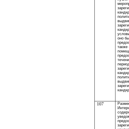
мероп
зарег
кандид
полити
выдви
зарег
кандид
услови
оно б
предо
также 
помещ
предо
течени
перио
зарег
канди
полит
выдви
зарег
канди
107
Разме
Интер
содер
уведо
предо
зарег