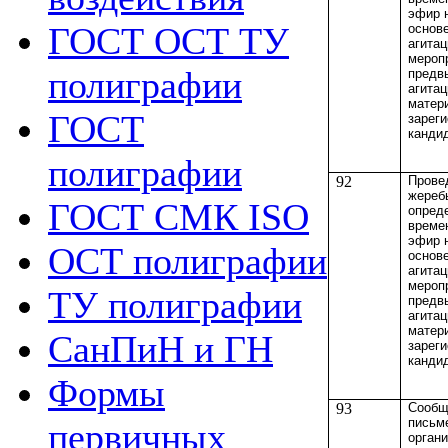
эфир 
ГОСТ ОСТ ТУ
основ
агита
меропр
полиграфии
предв
агита
матер
ГОСТ
зарег
канди
полиграфии
92
Прове
жереб
ГОСТ СМК ISO
опред
време
эфир 
ОСТ полиграфии
основ
агита
меропр
ТУ полиграфии
предв
агита
матер
СанПиН и ГН
зарег
канди
Формы
93
Сообщ
письм
первичных
орган