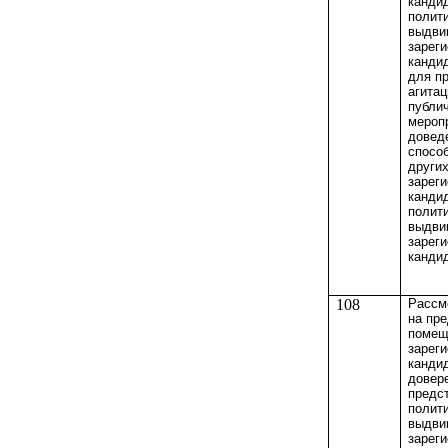
кандид
полити
выдви
зарег
канди
для п
агитац
публи
мероп
довед
спосо
други
зарег
канди
полити
выдви
зарег
канди
108
Рассм
на пр
помещ
зарег
кандид
довер
предс
полити
выдви
зарег