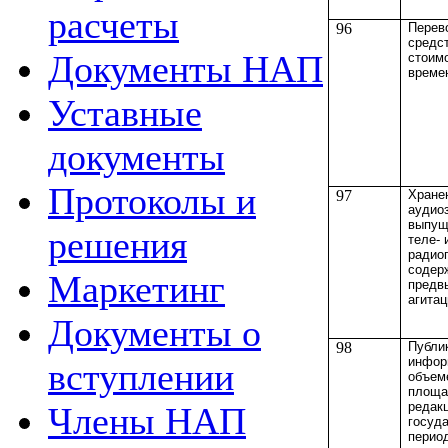
расчеты
96
Перев
средст
Документы НАП
стоим
време
Уставные
документы
Протоколы и
97
Хранен
аудио
выпущ
решения
теле- 
радио
содер
Маркетинг
предв
агита
Документы о
98
Публи
инфор
вступлении
объем
площа
редак
Члены НАП
госуд
перио