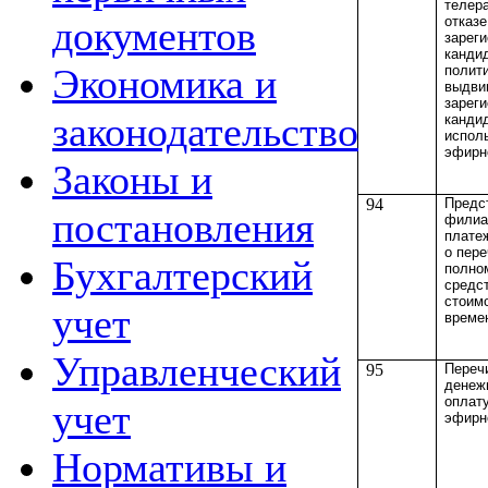
телер
отказе
документов
зарег
канди
Экономика и
полити
выдви
зарег
законодательство
кандид
испол
эфирн
Законы и
94
Предс
постановления
филиа
плате
о пер
Бухгалтерский
полно
средст
стоим
учет
време
Управленческий
95
Переч
денеж
оплат
учет
эфирн
Нормативы и