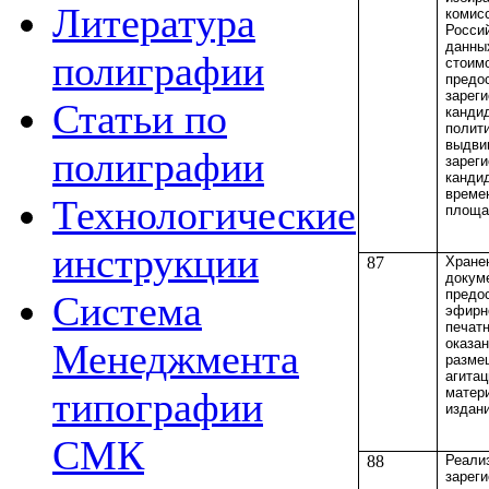
Литература
комис
Росси
данны
полиграфии
стоим
предо
зарег
Статьи по
канди
полит
выдви
полиграфии
зарег
канди
време
Технологические
площа
инструкции
87
Хране
докум
предо
Система
эфирн
печат
оказан
Менеджмента
разме
агита
матер
типографии
издан
СМК
88
Реали
зарег