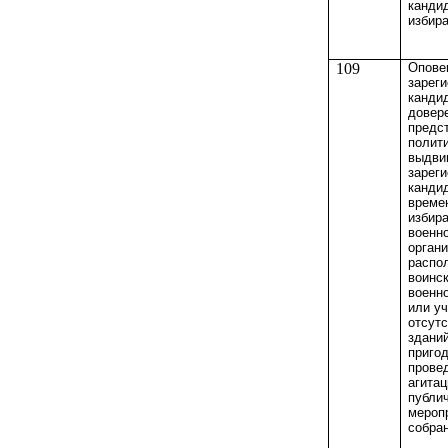
кандид
избир
109
Опове
зарег
канди
довер
предс
полити
выдви
зарег
кандид
време
избир
военн
орган
распо
воинск
военн
или у
отсут
здани
приго
прове
агита
публи
мероп
собран