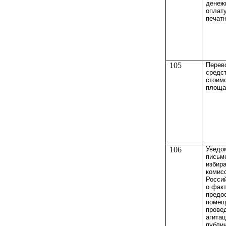
денеж
оплат
печат
105
Перев
средст
стоим
площа
106
Уведо
письм
избир
комис
Росси
о фак
предо
помещ
прове
агитац
публи