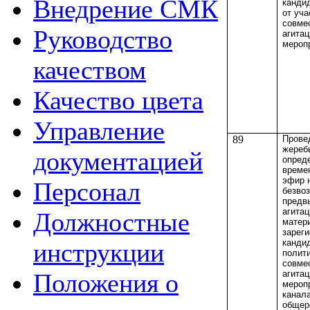
Внедрение СМК
кандид
от уча
совме
Руководство
агита
мероп
качеством
Качество цвета
Управление
89
Прове
жереб
документацией
опред
време
эфир 
Персонал
безво
предв
агита
Должностные
матер
зарег
канди
инструкции
полити
совме
агита
Положения о
мероп
канал
общер