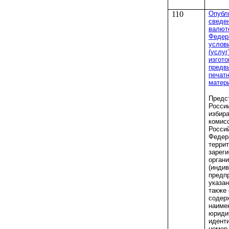
110
Опубл
сведен
валют
Федер
услов
(услуг
изгот
предв
печат
матер
Предс
Росси
избир
комис
Росси
Федер
террит
зарег
орган
(инди
предп
указан
также 
содер
наиме
юриди
идент
номер