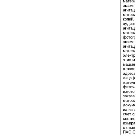
матер
экзем
агита
матер
копий,
аудио
агита
матер
фотог
экзем
агита
матер
элект
этих 
машин
а такж
адрес
лица (
жител
физиче
изгото
заказа
матери
докум
их изг
счет с
соотв
избир
с отм
ПАО С