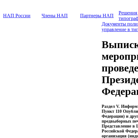
Решения
НАП России
Члены НАП
Партнеры НАП
типогра
Документы поли
управление в ти
Выписк
меропр
провед
Презид
Федерац
Раздел V. Информ
Пункт 110 Опубли
Федерации) и друг
предвыборных пе
Представление в 
Российской Федер
организация (инд