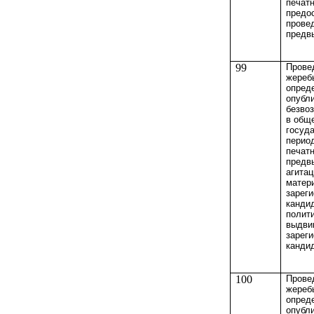
печатн
предо
прове
предв
99
Прове
жереб
опред
опубл
безво
в общ
госуд
перио
печат
предв
агита
матер
зарег
канди
полити
выдви
зарег
канди
100
Прове
жереб
опред
опубл