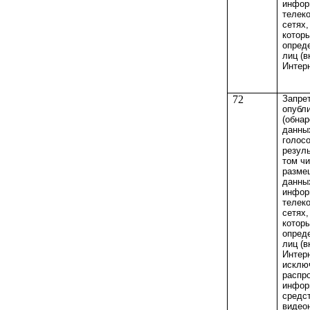
инфор
телек
сетях,
котор
опред
лиц (в
Интерн
72
Запрет
опубл
(обнар
данных
голосо
резуль
том чи
разме
данны
инфор
телек
сетях,
котор
опред
лиц (в
Интерн
исклю
распр
инфор
средс
видео