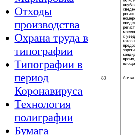
об ист
опубл
Отходы
сведе
регис
номер
производства
свиде
регис
массо
Охрана труда в
с уве
готовн
предо
типографии
зарег
канди
время
Типографии в
площа
период
83
Агита
Коронавируса
Технология
полиграфии
Бумага