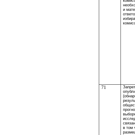
комис
необх
и мате
ответ
избир
комис
71
Запрет
опубл
(обнар
резул
общес
прогно
выбор
иссле
связа
в том 
разме