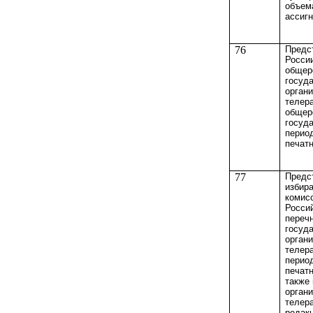
объем
ассиг
76
Предс
Росси
общер
госуд
орган
телер
общер
госуд
перио
печат
77
Предс
избир
комис
Росси
переч
госуд
орган
телер
перио
печатн
также
орган
телер
редак