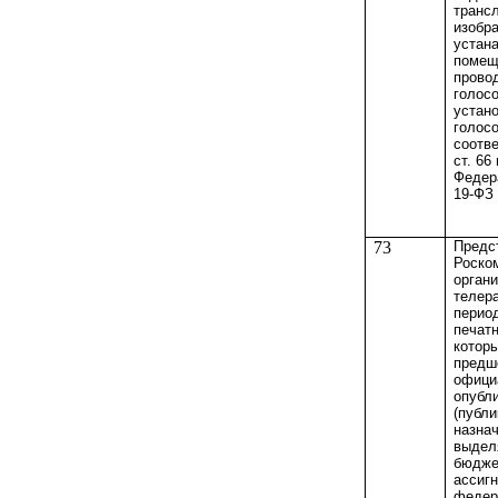
транс
изобр
устан
помещ
прово
голосо
устан
голосо
соотве
ст. 66 
Федер
19-ФЗ
73
Предс
Роско
орган
телер
перио
печат
которы
предш
офици
опубл
(публи
назна
выдел
бюдже
ассигн
федер