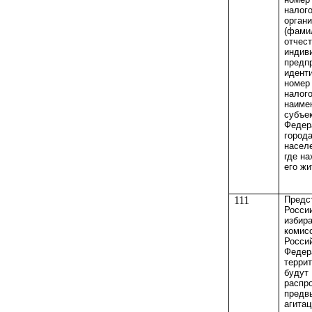
налог
орган
(фами
отчес
индив
предп
идент
номер
налог
наиме
субъе
Федер
города
населе
где на
его жи
111
Предс
Росси
избир
комис
Росси
Федер
терри
будут
распр
предв
агита