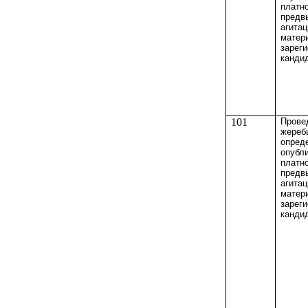
платн
предв
агита
матер
зарег
канди
101
Прове
жереб
опред
опубл
платн
предв
агита
матер
зарег
канди