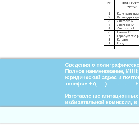
№
полиграфи
продук
1
Календарь нас
2
Календарь ка
3
Листовка А5
4
Листовка А4
5
Листовка А5
6
Плакат А3
7
Евробуклет
2 ф
8
Каталог
9
И т.д.
Сведения о полиграфическо
Полное наименование, ИНН:
юридический адрес и почтов
телефон +7(___)-___-__-__, 
Изготавление агитационных 
избирательной комиссии, в