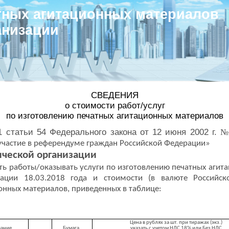
тных агитационных материалов
анизации
СВЕДЕНИЯ
о стоимости работ/услуг
по изготовлению печатных агитационных материалов
1 статьи 54 Федерального закона от 12 июня 2002 г.
 участие в референдуме граждан Российской Федерации»
ческой организации
ть работы/оказывать услуги по изготовлению печатных агит
ации 18.03.2018 года и стоимости (в валюте Российск
онных материалов, приведенных в таблице:
Цена в рублях за шт. при тиражах (экз.)
ание
Бумага,
указать с учетом НДС 18% или Без НДС