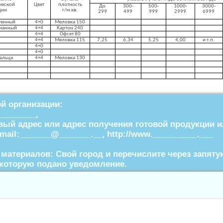
ческой
Цвет
плотность
До
300-
500-
1000-
3000-
ции
г/
м.кв
.
299
499
999
2999
6999
тенный
4+0
Меловка
150
рманный
4+4
Картон 240
4+4
Офсет 80
4+4
Меловка
115
7,25
6,34
5,25
4,00
и т.п.
4+0
4+0
альца
4+4
Меловка
130
й организации:
________,
ый адрес или адрес получения готовой продукции ил
Email:_______@_______.__, http://www.__________.___
материалов: Свой город и перечислите через запяту
 которую подано уведомление.